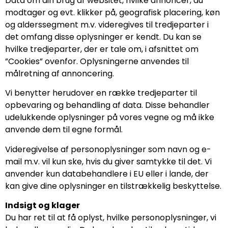
Data om din brug af websitet, hvilke annoncer, du
modtager og evt. klikker på, geografisk placering, køn
og alderssegment m.v. videregives til tredjeparter i
det omfang disse oplysninger er kendt. Du kan se
hvilke tredjeparter, der er tale om, i afsnittet om
”Cookies” ovenfor. Oplysningerne anvendes til
målretning af annoncering.
Vi benytter herudover en række tredjeparter til
opbevaring og behandling af data. Disse behandler
udelukkende oplysninger på vores vegne og må ikke
anvende dem til egne formål.
Videregivelse af personoplysninger som navn og e-
mail m.v. vil kun ske, hvis du giver samtykke til det. Vi
anvender kun databehandlere i EU eller i lande, der
kan give dine oplysninger en tilstrækkelig beskyttelse.
Indsigt og klager
Du har ret til at få oplyst, hvilke personoplysninger, vi