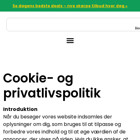
Se dagens bedste deals – nye skarpe tilbud hver dag »
Be
Cookie- og
privatlivspolitik
Introduktion
Når du besøger vores website indsamles der
oplysninger om dig, som bruges til at tilpasse og
forbedre vores indhold og til at øge værdien af de
annoncer, der vises på siden. Hvis du ikke ønsker, at