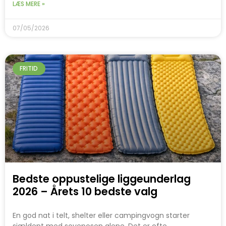
LÆS MERE »
07/05/2026
FRITID
Bedste oppustelige liggeunderlag
2026 – Årets 10 bedste valg
En god nat i telt, shelter eller campingvogn starter
sjældent med soveposen alene. Det er ofte