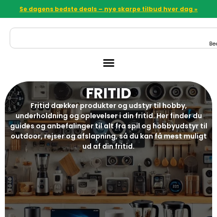
Se dagens bedste deals – nye skarpe tilbud hver dag »
Be
FRITID
Fritid dækker produkter og udstyr til hobby,
underholdning og oplevelser i din fritid. Her finder du
guides og anbefalinger til alt fra spil og hobbyudstyr til
outdoor, rejser og afslapning, så du kan få mest muligt
ud af din fritid.