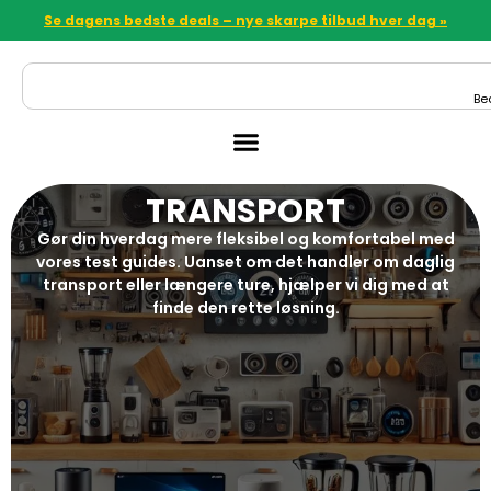
Se dagens bedste deals – nye skarpe tilbud hver dag »
Be
TRANSPORT
Gør din hverdag mere fleksibel og komfortabel med
vores test guides. Uanset om det handler om daglig
transport eller længere ture, hjælper vi dig med at
finde den rette løsning.