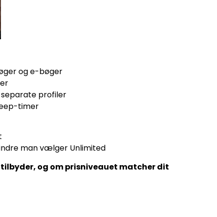
bøger og e-bøger
ser
 separate profiler
sleep-timer
t
ndre man vælger Unlimited
tilbyder, og om prisniveauet matcher dit