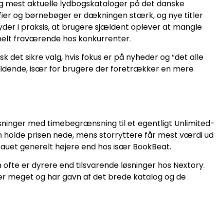
g mest aktuelle lydbogskataloger på det danske
fier og børnebøger er dækningen stærk, og nye titler
etyder i praksis, at brugere sjældent oplever at mangle
helt fraværende hos konkurrenter.
det sikre valg, hvis fokus er på nyheder og “det alle
ældende, især for brugere der foretrækker en mere
ninger med timebegrænsning til et egentligt Unlimited-
n holde prisen nede, mens storryttere får mest værdi ud
eauet generelt højere end hos især BookBeat.
fte er dyrere end tilsvarende løsninger hos Nextory.
ter meget og har gavn af det brede katalog og de