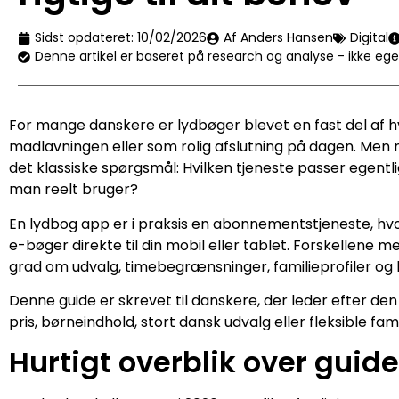
Sidst opdateret:
10/02/2026
Af Anders Hansen
Digital
Denne artikel er baseret på research og analyse - ikke eg
For mange danskere er lydbøger blevet en fast del af h
madlavningen eller som rolig afslutning på dagen. Men 
det klassiske spørgsmål: Hvilken tjeneste passer egentl
man reelt bruger?
En lydbog app er i praksis en abonnementstjeneste, hv
e-bøger direkte til din mobil eller tablet. Forskellene m
grad om udvalg, timebegrænsninger, familieprofiler og 
Denne guide er skrevet til danskere, der leder efter de
pris, børneindhold, stort dansk udvalg eller fleksible f
Hurtigt overblik over guid