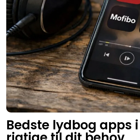
Bedste lydbog apps i
rigtige til dit behov