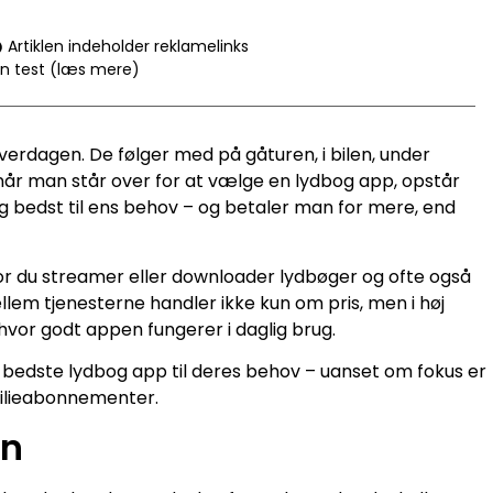
Artiklen indeholder reklamelinks
en test (læs mere)
verdagen. De følger med på gåturen, i bilen, under
når man står over for at vælge en lydbog app, opstår
ig bedst til ens behov – og betaler man for mere, end
or du streamer eller downloader lydbøger og ofte også
ellem tjenesterne handler ikke kun om pris, men i høj
hvor godt appen fungerer i daglig brug.
n bedste lydbog app til deres behov – uanset om fokus er
amilieabonnementer.
en