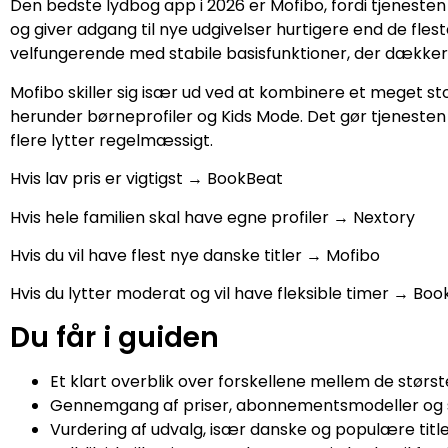
Den bedste lydbog app i 2026 er Mofibo, fordi tjenest
og giver adgang til nye udgivelser hurtigere end de fle
velfungerende med stabile basisfunktioner, der dække
Mofibo skiller sig især ud ved at kombinere et meget sto
herunder børneprofiler og Kids Mode. Det gør tjenesten
flere lytter regelmæssigt.
Hvis lav pris er vigtigst → BookBeat
Hvis hele familien skal have egne profiler → Nextory
Hvis du vil have flest nye danske titler → Mofibo
Hvis du lytter moderat og vil have fleksible timer → Bo
Du får i guiden
Et klart overblik over forskellene mellem de stør
Gennemgang af priser, abonnementsmodeller og 
Vurdering af udvalg, især danske og populære titl