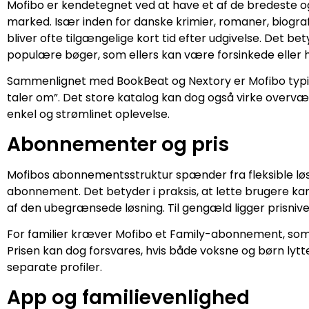
Mofibo er kendetegnet ved at have et af de bredeste o
marked. Især inden for danske krimier, romaner, biogra
bliver ofte tilgængelige kort tid efter udgivelse. Det b
populære bøger, som ellers kan være forsinkede eller 
Sammenlignet med BookBeat og Nextory er Mofibo typisk 
taler om”. Det store katalog kan dog også virke overv
enkel og strømlinet oplevelse.
Abonnementer og pris
Mofibos abonnementsstruktur spænder fra fleksible løs
abonnement. Det betyder i praksis, at lette brugere ka
af den ubegrænsede løsning. Til gengæld ligger prisniv
For familier kræver Mofibo et Family-abonnement, som o
Prisen kan dog forsvares, hvis både voksne og børn lyt
separate profiler.
App og familievenlighed