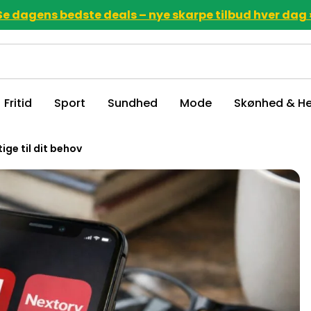
Se dagens bedste deals – nye skarpe tilbud hver dag 
Fritid
Sport
Sundhed
Mode
Skønhed & He
ige til dit behov