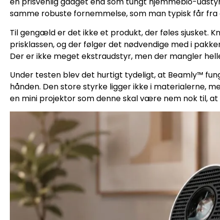
en prisvenlig gadget end som tungt hjemmebio-udstyr. 
samme robuste fornemmelse, som man typisk får fra d
Til gengæld er det ikke et produkt, der føles sjusket. Kn
prisklassen, og der følger det nødvendige med i pakken
Der er ikke meget ekstraudstyr, men der mangler hell
Under testen blev det hurtigt tydeligt, at Beamly™ fung
hånden. Den store styrke ligger ikke i materialerne, men 
en mini projektor som denne skal være nem nok til, at 