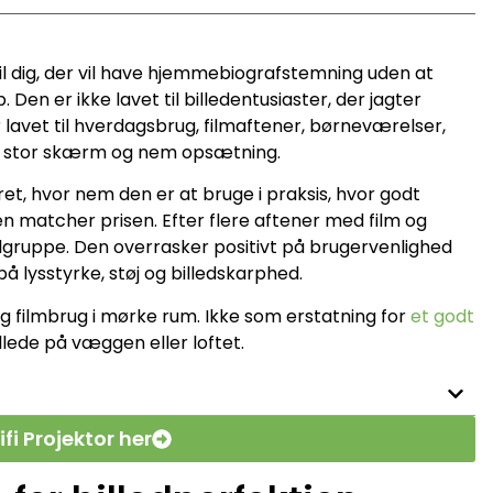
il dig, der vil have hjemmebiografstemning uden at
 Den er ikke lavet til billedentusiaster, der jagter
 lavet til hverdagsbrug, filmaftener, børneværelser,
e er stor skærm og nem opsætning.
ret, hvor nem den er at bruge i praksis, hvor godt
en matcher prisen. Efter flere aftener med film og
målgruppe. Den overrasker positivt på brugervenlighed
å lysstyrke, støj og billedskarphed.
ig filmbrug i mørke rum. Ikke som erstatning for
et godt
llede på væggen eller loftet.
i Projektor her