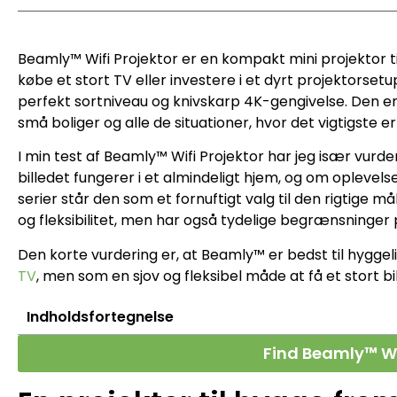
Beamly™ Wifi Projektor er en kompakt mini projektor t
købe et stort TV eller investere i et dyrt projektorsetup.
perfekt sortniveau og knivskarp 4K-gengivelse. Den er
små boliger og alle de situationer, hvor det vigtigst
I min test af Beamly™ Wifi Projektor har jeg især vurde
billedet fungerer i et almindeligt hjem, og om oplevels
serier står den som et fornuftigt valg til den rigtige 
og fleksibilitet, men har også tydelige begrænsninger p
Den korte vurdering er, at Beamly™ er bedst til hyggel
TV
, men som en sjov og fleksibel måde at få et stort bi
Indholdsfortegnelse
Find Beamly™ Wif