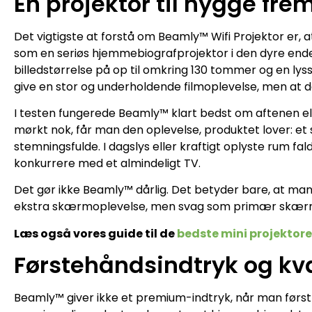
En projektor til hygge frem
Det vigtigste at forstå om Beamly™ Wifi Projektor er, a
som en seriøs hjemmebiografprojektor i den dyre ende.
billedstørrelse på op til omkring 130 tommer og en lys
give en stor og underholdende filmoplevelse, men at d
I testen fungerede Beamly™ klart bedst om aftenen el
mørkt nok, får man den oplevelse, produktet lover: et s
stemningsfulde. I dagslys eller kraftigt oplyste rum fald
konkurrere med et almindeligt TV.
Det gør ikke Beamly™ dårlig. Det betyder bare, at man 
ekstra skærmoplevelse, men svag som primær skærm i 
Læs også vores guide til de
bedste mini projektore
Førstehåndsindtryk og kva
Beamly™ giver ikke et premium-indtryk, når man først