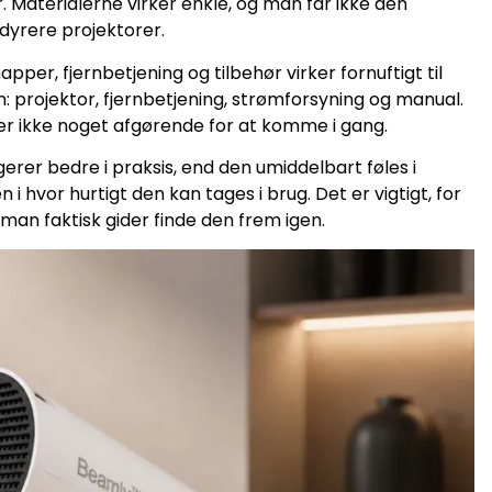
Materialerne virker enkle, og man får ikke den
yrere projektorer.
apper, fjernbetjening og tilbehør virker fornuftigt til
: projektor, fjernbetjening, strømforsyning og manual.
er ikke noget afgørende for at komme i gang.
erer bedre i praksis, end den umiddelbart føles i
i hvor hurtigt den kan tages i brug. Det er vigtigt, for
man faktisk gider finde den frem igen.