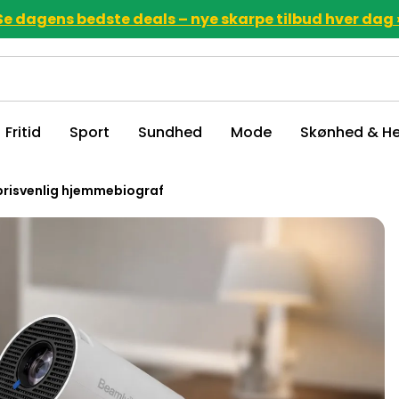
Se dagens bedste deals – nye skarpe tilbud hver dag 
Fritid
Sport
Sundhed
Mode
Skønhed & He
 prisvenlig hjemmebiograf