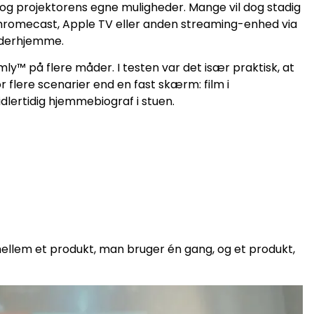
 og projektorens egne muligheder. Mange vil dog stadig
hromecast, Apple TV eller anden streaming-enhed via
g derhjemme.
ly™ på flere måder. I testen var det især praktisk, at
flere scenarier end en fast skærm: film i
lertidig hjemmebiograf i stuen.
mellem et produkt, man bruger én gang, og et produkt,