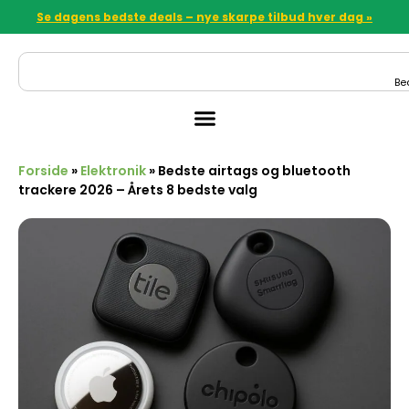
Se dagens bedste deals – nye skarpe tilbud hver dag »
Be
Forside
»
Elektronik
»
Bedste airtags og bluetooth
trackere 2026 – Årets 8 bedste valg