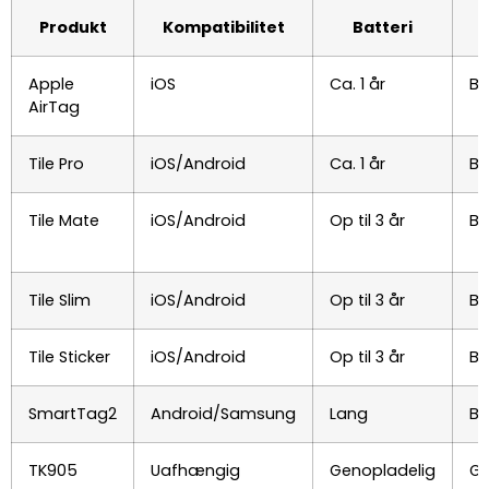
Produkt
Kompatibilitet
Batteri
Apple
iOS
Ca. 1 år
Bl
AirTag
Tile Pro
iOS/Android
Ca. 1 år
Bl
Tile Mate
iOS/Android
Op til 3 år
Bl
Tile Slim
iOS/Android
Op til 3 år
Bl
Tile Sticker
iOS/Android
Op til 3 år
Bl
SmartTag2
Android/Samsung
Lang
Bl
TK905
Uafhængig
Genopladelig
GP