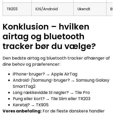
TR203
iOS/Android
Ukendt
Bl
Konklusion – hvilken
airtag og bluetooth
tracker bør du vælge?
Den bedste airtag og bluetooth tracker afhænger af
dine behov og præferencer:
iPhone-bruger? → Apple AirTag
Android-/Samsung-bruger? → Samsung Galaxy
SmartTag2
Lang rækkevidde til nøgler? → Tile Pro
Pung eller kort? → Tile Slim eller TR203
Køretøj? → TK905
Vores anbefaling:
For de fleste danskere handler