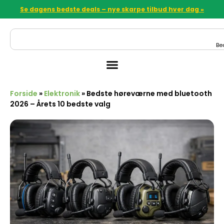
Se dagens bedste deals – nye skarpe tilbud hver dag »
Be
Forside
»
Elektronik
»
Bedste høreværne med bluetooth
2026 – Årets 10 bedste valg