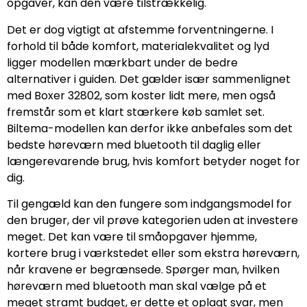
opgaver, kan den være tilstrækkelig.
Det er dog vigtigt at afstemme forventningerne. I
forhold til både komfort, materialekvalitet og lyd
ligger modellen mærkbart under de bedre
alternativer i guiden. Det gælder især sammenlignet
med Boxer 32802, som koster lidt mere, men også
fremstår som et klart stærkere køb samlet set.
Biltema-modellen kan derfor ikke anbefales som det
bedste høreværn med bluetooth til daglig eller
længerevarende brug, hvis komfort betyder noget for
dig.
Til gengæld kan den fungere som indgangsmodel for
den bruger, der vil prøve kategorien uden at investere
meget. Det kan være til småopgaver hjemme,
kortere brug i værkstedet eller som ekstra høreværn,
når kravene er begrænsede. Spørger man, hvilken
høreværn med bluetooth man skal vælge på et
meget stramt budget, er dette et oplagt svar, men