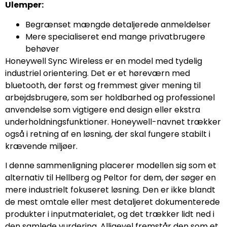
Ulemper:
Begrænset mængde detaljerede anmeldelser
Mere specialiseret end mange privatbrugere
behøver
Honeywell Sync Wireless er en model med tydelig
industriel orientering. Det er et høreværn med
bluetooth, der først og fremmest giver mening til
arbejdsbrugere, som ser holdbarhed og professionel
anvendelse som vigtigere end design eller ekstra
underholdningsfunktioner. Honeywell-navnet trækker
også i retning af en løsning, der skal fungere stabilt i
krævende miljøer.
I denne sammenligning placerer modellen sig som et
alternativ til Hellberg og Peltor for dem, der søger en
mere industrielt fokuseret løsning. Den er ikke blandt
de mest omtale eller mest detaljeret dokumenterede
produkter i inputmaterialet, og det trækker lidt ned i
den samlede vurdering. Alligevel fremstår den som et