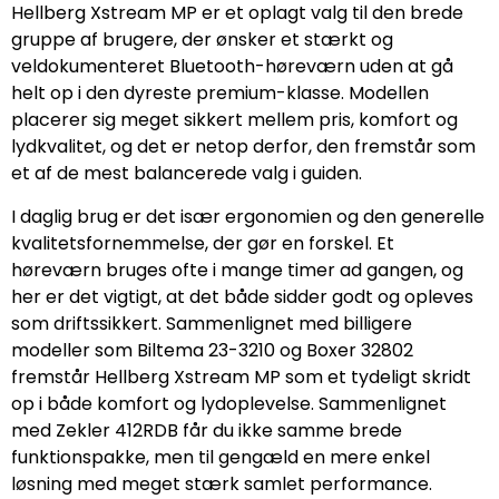
Hellberg Xstream MP er et oplagt valg til den brede
gruppe af brugere, der ønsker et stærkt og
veldokumenteret Bluetooth-høreværn uden at gå
helt op i den dyreste premium-klasse. Modellen
placerer sig meget sikkert mellem pris, komfort og
lydkvalitet, og det er netop derfor, den fremstår som
et af de mest balancerede valg i guiden.
I daglig brug er det især ergonomien og den generelle
kvalitetsfornemmelse, der gør en forskel. Et
høreværn bruges ofte i mange timer ad gangen, og
her er det vigtigt, at det både sidder godt og opleves
som driftssikkert. Sammenlignet med billigere
modeller som Biltema 23-3210 og Boxer 32802
fremstår Hellberg Xstream MP som et tydeligt skridt
op i både komfort og lydoplevelse. Sammenlignet
med Zekler 412RDB får du ikke samme brede
funktionspakke, men til gengæld en mere enkel
løsning med meget stærk samlet performance.