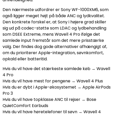
Den nærmeste udfordrer er Sony WF-1000XM6, som
også ligger meget højt på både ANC og lydkvalitet.
Den konkrete forskel er, at Sony i højere grad skiller
sig ud på codec-støtte som LDAC og lydbehandling
som DSEE Extreme, mens Wavell 4 Pro ifølge det
samlede input fremstår som det mere prisstærke
valg. Der findes dog gode alternativer afhængigt af,
om du prioriterer Apple-integration, søvnkomfort,
opkald eller batteritid.
Hvis du vil have det stærkeste samlede køb → Wavell
4 Pro
Hvis du vil have mest for pengene → Wavell 4 Plus
Hvis du er dybt i Apple-økosystemet → Apple AirPods
Pro 3
Hvis du vil have topklasse ANC til rejser → Bose
QuietComfort Earbuds
Hvis du vil have høretelefoner til søvn → Wavell 4