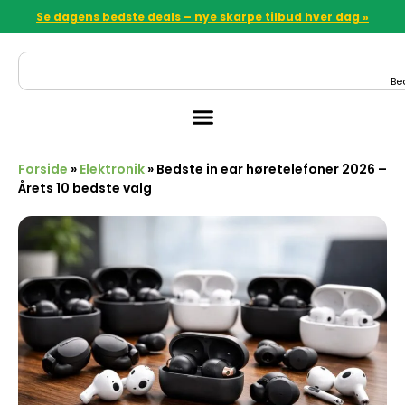
Se dagens bedste deals – nye skarpe tilbud hver dag »
Be
Forside
»
Elektronik
»
Bedste in ear høretelefoner 2026 –
Årets 10 bedste valg