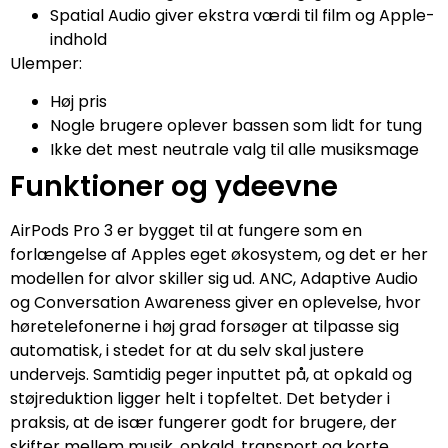
Spatial Audio giver ekstra værdi til film og Apple-
indhold
Ulemper:
Høj pris
Nogle brugere oplever bassen som lidt for tung
Ikke det mest neutrale valg til alle musiksmage
Funktioner og ydeevne
AirPods Pro 3 er bygget til at fungere som en
forlængelse af Apples eget økosystem, og det er her
modellen for alvor skiller sig ud. ANC, Adaptive Audio
og Conversation Awareness giver en oplevelse, hvor
høretelefonerne i høj grad forsøger at tilpasse sig
automatisk, i stedet for at du selv skal justere
undervejs. Samtidig peger inputtet på, at opkald og
støjreduktion ligger helt i topfeltet. Det betyder i
praksis, at de især fungerer godt for brugere, der
skifter mellem musik, opkald, transport og korte