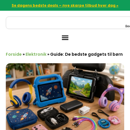
Se dagens bedste deals – nye skarpe tilbud hver dag »
Be
Forside
»
Elektronik
»
Guide: De bedste gadgets til børn