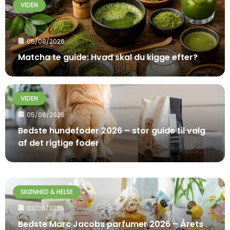
VIDEN
05/08/2026
Matcha te guide: Hvad skal du kigge efter?
VIDEN
05/08/2026
Bedste hundefoder 2026 – stor guide til valg
af det rigtige foder
SKØNHED & HELSE
03/08/2026
Bedste Marc Jacobs parfumer 2026 – Årets