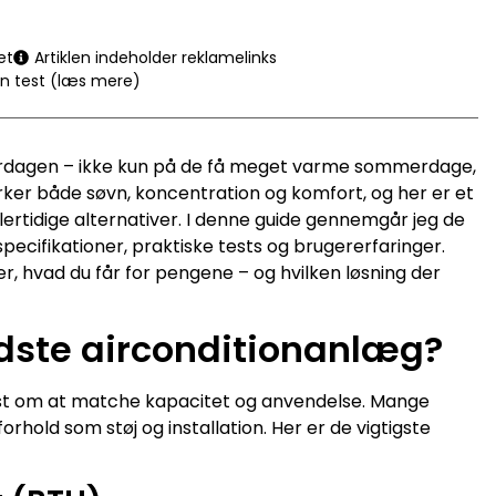
et
Artiklen indeholder reklamelinks
en test (læs mere)
verdagen – ikke kun på de få meget varme sommerdage,
ker både søvn, koncentration og komfort, og her er et
lertidige alternativer. I denne guide gennemgår jeg de
cifikationer, praktiske tests og brugererfaringer.
ver, hvad du får for pengene – og hvilken løsning der
dste airconditionanlæg?
est om at matche kapacitet og anvendelse. Mange
rhold som støj og installation. Her er de vigtigste