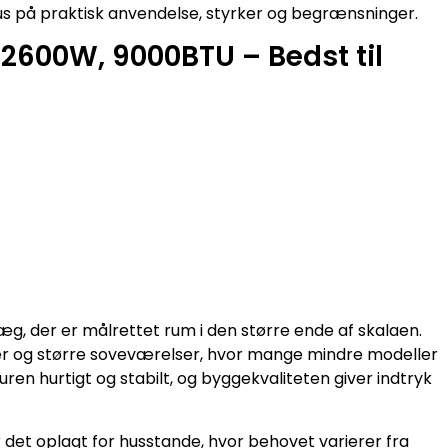
 på praktisk anvendelse, styrker og begrænsninger.
2600W, 9000BTU – Bedst til
g, der er målrettet rum i den større ende af skalaen.
r og større soveværelser, hvor mange mindre modeller
ren hurtigt og stabilt, og byggekvaliteten giver indtryk
r det oplagt for husstande, hvor behovet varierer fra