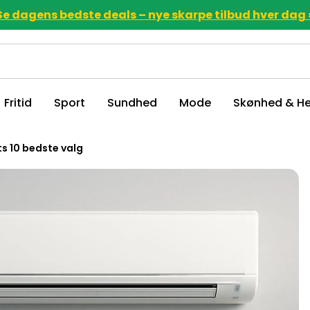
Se dagens bedste deals – nye skarpe tilbud hver dag 
Fritid
Sport
Sundhed
Mode
Skønhed & He
s 10 bedste valg