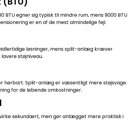
t (BTU)
0 BTU egner sig typisk til mindre rum, mens 9000 BTU
nsionering er en af de mest almindelige fejl.
midlertidige løsninger, mens split-anlæg kræver
 lavere støjniveau.
 er hørbart. Split-anlæg er væsentligt mere støjsvage.
ning for de løbende omkostninger.
d
n virke sekundært, men gør anlægget mere praktisk i