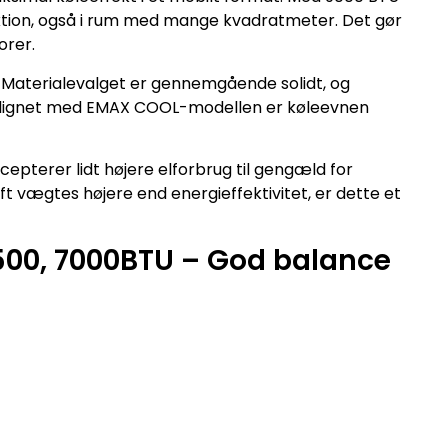
ion, også i rum med mange kvadratmeter. Det gør
orer.
. Materialevalget er gennemgående solidt, og
menlignet med EMAX COOL-modellen er køleevnen
cepterer lidt højere elforbrug til gengæld for
ft vægtes højere end energieffektivitet, er dette et
2500, 7000BTU – God balance