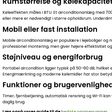
Rumstørrelse og kølekapacite
Køleeffekten måles i BTU. Et airconditionanlæg med 700
eller mere er nødvendigt i større opholdsrum. Underdime
Mobil eller fast installation
Mobile airconditionanlæg er populære i lejeboliger og 
professionel montering, men giver højere effektivitet og
Støjniveau og energiforbrug
Portabel aircondition ligger typisk på 50–60 dB, hvilket
Energimærkning og moderne kølemidler har stor betyd
Funktioner og brugervenlighe
Timer, fjernbetjening, automatisk rensning og Wi-Fi ka
daglig brug.
Læs også vores guide til de
bedste varmepumper
.