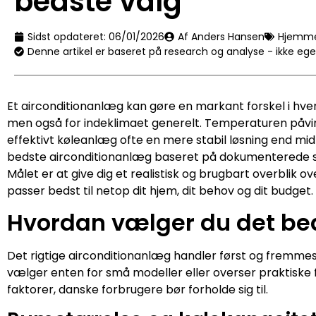
bedste valg
Sidst opdateret:
06/01/2026
Af Anders Hansen
Hjemm
Denne artikel er baseret på research og analyse - ikke eg
Et airconditionanlæg kan gøre en markant forskel i h
men også for indeklimaet generelt. Temperaturen påvir
effektivt køleanlæg ofte en mere stabil løsning end mid
bedste airconditionanlæg baseret på dokumenterede spe
Målet er at give dig et realistisk og brugbart overblik o
passer bedst til netop dit hjem, dit behov og dit budget.
Hvordan vælger du det be
Det rigtige airconditionanlæg handler først og fremm
vælger enten for små modeller eller overser praktiske fo
faktorer, danske forbrugere bør forholde sig til.