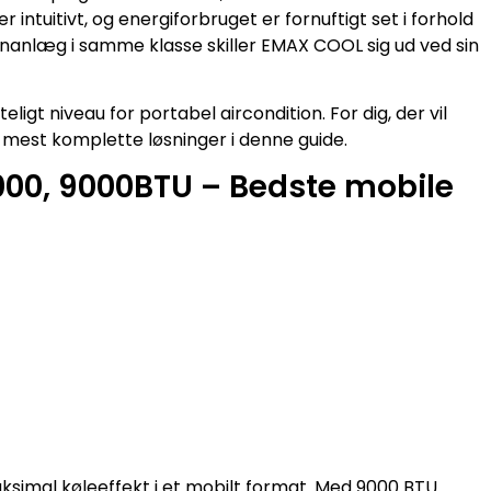
r intuitivt, og energiforbruget er fornuftigt set i forhold
nanlæg i samme klasse skiller EMAX COOL sig ud ved sin
eligt niveau for portabel aircondition. For dig, der vil
de mest komplette løsninger i denne guide.
3000, 9000BTU – Bedste mobile
maksimal køleeffekt i et mobilt format. Med 9000 BTU