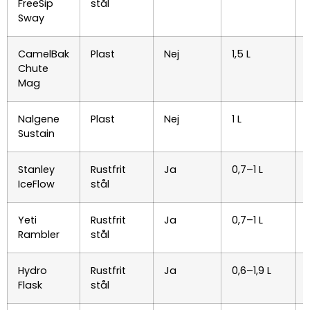
FreeSip
stål
Sway
CamelBak
Plast
Nej
1,5 L
Chute
Mag
Nalgene
Plast
Nej
1 L
Sustain
Stanley
Rustfrit
Ja
0,7–1 L
IceFlow
stål
Yeti
Rustfrit
Ja
0,7–1 L
Rambler
stål
Hydro
Rustfrit
Ja
0,6–1,9 L
Flask
stål