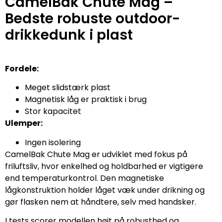
CamelBak Chute Mag –
Bedste robuste outdoor-
drikkedunk i plast
Fordele:
Meget slidstærk plast
Magnetisk låg er praktisk i brug
Stor kapacitet
Ulemper:
Ingen isolering
CamelBak Chute Mag er udviklet med fokus på
friluftsliv, hvor enkelhed og holdbarhed er vigtigere
end temperaturkontrol. Den magnetiske
lågkonstruktion holder låget væk under drikning og
gør flasken nem at håndtere, selv med handsker.
I tests scorer modellen højt på robusthed og