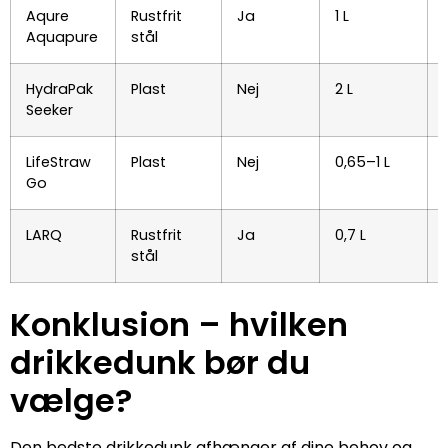
Aqure
Rustfrit
Ja
1 L
Aquapure
stål
HydraPak
Plast
Nej
2 L
Seeker
LifeStraw
Plast
Nej
0,65–1 L
Go
LARQ
Rustfrit
Ja
0,7 L
stål
Konklusion – hvilken
drikkedunk bør du
vælge?
Den bedste drikkedunk afhænger af dine behov og