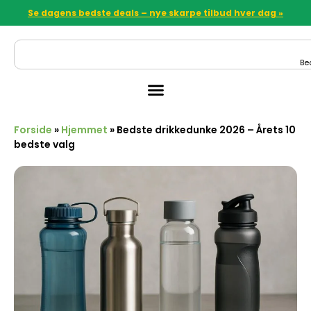
Se dagens bedste deals – nye skarpe tilbud hver dag »
Be
Forside
»
Hjemmet
»
Bedste drikkedunke 2026 – Årets 10
bedste valg