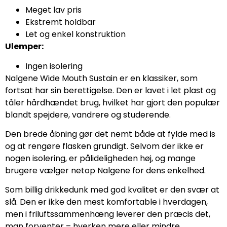
Meget lav pris
Ekstremt holdbar
Let og enkel konstruktion
Ulemper:
Ingen isolering
Nalgene Wide Mouth Sustain er en klassiker, som
fortsat har sin berettigelse. Den er lavet i let plast og
tåler hårdhændet brug, hvilket har gjort den populær
blandt spejdere, vandrere og studerende.
Den brede åbning gør det nemt både at fylde med is
og at rengøre flasken grundigt. Selvom der ikke er
nogen isolering, er pålideligheden høj, og mange
brugere vælger netop Nalgene for dens enkelhed.
Som billig drikkedunk med god kvalitet er den svær at
slå. Den er ikke den mest komfortable i hverdagen,
men i friluftssammenhæng leverer den præcis det,
man forventer – hverken mere eller mindre.