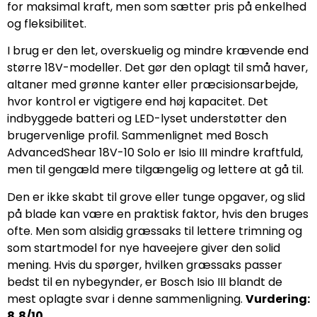
for maksimal kraft, men som sætter pris på enkelhed
og fleksibilitet.
I brug er den let, overskuelig og mindre krævende end
større 18V-modeller. Det gør den oplagt til små haver,
altaner med grønne kanter eller præcisionsarbejde,
hvor kontrol er vigtigere end høj kapacitet. Det
indbyggede batteri og LED-lyset understøtter den
brugervenlige profil. Sammenlignet med Bosch
AdvancedShear 18V-10 Solo er Isio III mindre kraftfuld,
men til gengæld mere tilgængelig og lettere at gå til.
Den er ikke skabt til grove eller tunge opgaver, og slid
på blade kan være en praktisk faktor, hvis den bruges
ofte. Men som alsidig græssaks til lettere trimning og
som startmodel for nye haveejere giver den solid
mening. Hvis du spørger, hvilken græssaks passer
bedst til en nybegynder, er Bosch Isio III blandt de
mest oplagte svar i denne sammenligning.
Vurdering:
8,8/10