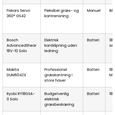
Fiskars Servo
Fleksibel græs- og
Manuel
Ikk
360° GS42
kantrensning
Bosch
Elektrisk
Batteri
18V
AdvancedShear
kantklipning uden
se
18V-10 Solo
ledning
Makita
Professionel
Batteri
18V
DUM604ZX
græskantning i
Ma
store haver
Ryobi RY18GSA-
Budgetvenlig
Batteri
18
0 Solo
elektrisk
græsbeskæring