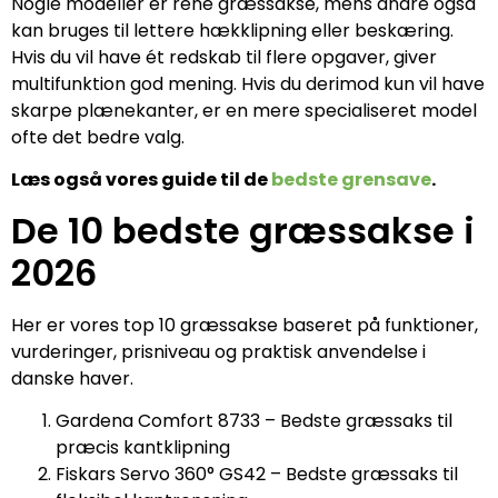
Nogle modeller er rene græssakse, mens andre også
kan bruges til lettere hækklipning eller beskæring.
Hvis du vil have ét redskab til flere opgaver, giver
multifunktion god mening. Hvis du derimod kun vil have
skarpe plænekanter, er en mere specialiseret model
ofte det bedre valg.
Læs også vores guide til de
bedste grensave
.
De 10 bedste græssakse i
2026
Her er vores top 10 græssakse baseret på funktioner,
vurderinger, prisniveau og praktisk anvendelse i
danske haver.
Gardena Comfort 8733 – Bedste græssaks til
præcis kantklipning
Fiskars Servo 360° GS42 – Bedste græssaks til