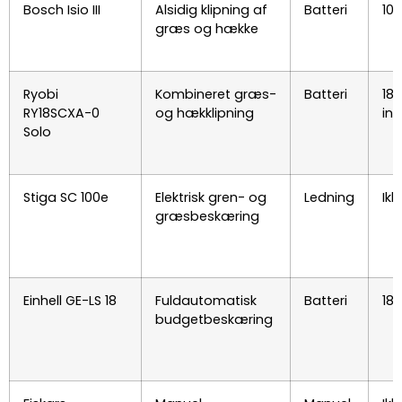
Bosch Isio III
Alsidig klipning af
Batteri
10,
græs og hække
Ryobi
Kombineret græs-
Batteri
18V
RY18SCXA-0
og hækklipning
ink
Solo
Stiga SC 100e
Elektrisk gren- og
Ledning
Ikk
græsbeskæring
Einhell GE-LS 18
Fuldautomatisk
Batteri
18V
budgetbeskæring