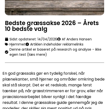
Bedste græssakse 2026 – Årets
10 bedste valg
Sidst opdateret:
14/04/2026
Af Anders Hansen
Hjemmet
Artiklen indeholder reklamelinks
Denne artikel er baseret på research og analyse - ikke
egen test (læs mere)
En god græssaks gør en tydelig forskel, når
plænekanter, små hjørner og områder omkring bede
skal stå skarpt. Det er et redskab, mange først
tænker på, når græstrimmeren er for grov, eller når
præcisionsarbejdet bliver synligt i det færdige
resultat. I denne græssakse guide gennemgår jeg de
modeller, der skiller sig mest positivt ud på pris,