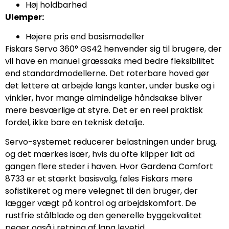
Høj holdbarhed
Ulemper:
Højere pris end basismodeller
Fiskars Servo 360° GS42 henvender sig til brugere, der
vil have en manuel græssaks med bedre fleksibilitet
end standardmodellerne. Det roterbare hoved gør
det lettere at arbejde langs kanter, under buske og i
vinkler, hvor mange almindelige håndsakse bliver
mere besværlige at styre. Det er en reel praktisk
fordel, ikke bare en teknisk detalje.
Servo-systemet reducerer belastningen under brug,
og det mærkes især, hvis du ofte klipper lidt ad
gangen flere steder i haven. Hvor Gardena Comfort
8733 er et stærkt basisvalg, føles Fiskars mere
sofistikeret og mere velegnet til den bruger, der
lægger vægt på kontrol og arbejdskomfort. De
rustfrie stålblade og den generelle byggekvalitet
peger også i retning af lang levetid.