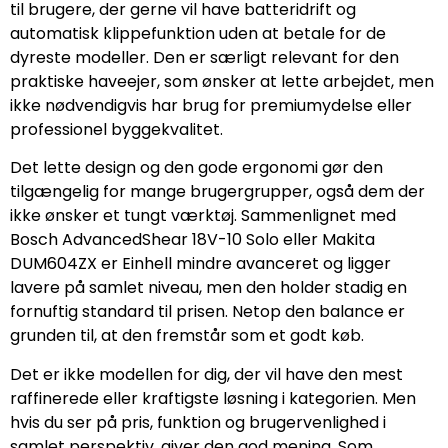
til brugere, der gerne vil have batteridrift og
automatisk klippefunktion uden at betale for de
dyreste modeller. Den er særligt relevant for den
praktiske haveejer, som ønsker at lette arbejdet, men
ikke nødvendigvis har brug for premiumydelse eller
professionel byggekvalitet.
Det lette design og den gode ergonomi gør den
tilgængelig for mange brugergrupper, også dem der
ikke ønsker et tungt værktøj. Sammenlignet med
Bosch AdvancedShear 18V-10 Solo eller Makita
DUM604ZX er Einhell mindre avanceret og ligger
lavere på samlet niveau, men den holder stadig en
fornuftig standard til prisen. Netop den balance er
grunden til, at den fremstår som et godt køb.
Det er ikke modellen for dig, der vil have den mest
raffinerede eller kraftigste løsning i kategorien. Men
hvis du ser på pris, funktion og brugervenlighed i
samlet perspektiv, giver den god mening. Som