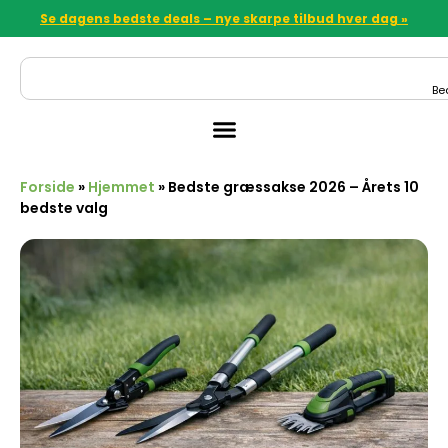
Se dagens bedste deals – nye skarpe tilbud hver dag »
Be
Forside
»
Hjemmet
»
Bedste græssakse 2026 – Årets 10
bedste valg