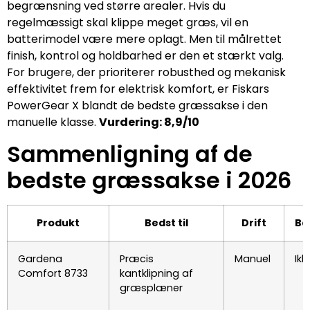
begrænsning ved større arealer. Hvis du
regelmæssigt skal klippe meget græs, vil en
batterimodel være mere oplagt. Men til målrettet
finish, kontrol og holdbarhed er den et stærkt valg.
For brugere, der prioriterer robusthed og mekanisk
effektivitet frem for elektrisk komfort, er Fiskars
PowerGear X blandt de bedste græssakse i den
manuelle klasse.
Vurdering: 8,9/10
Sammenligning af de
bedste græssakse i 2026
Produkt
Bedst til
Drift
Ba
Gardena
Præcis
Manuel
Ikk
Comfort 8733
kantklipning af
græsplæner