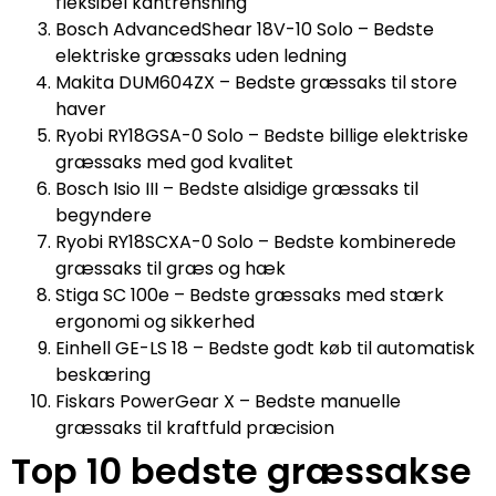
fleksibel kantrensning
Bosch AdvancedShear 18V-10 Solo – Bedste
elektriske græssaks uden ledning
Makita DUM604ZX – Bedste græssaks til store
haver
Ryobi RY18GSA-0 Solo – Bedste billige elektriske
græssaks med god kvalitet
Bosch Isio III – Bedste alsidige græssaks til
begyndere
Ryobi RY18SCXA-0 Solo – Bedste kombinerede
græssaks til græs og hæk
Stiga SC 100e – Bedste græssaks med stærk
ergonomi og sikkerhed
Einhell GE-LS 18 – Bedste godt køb til automatisk
beskæring
Fiskars PowerGear X – Bedste manuelle
græssaks til kraftfuld præcision
Top 10 bedste græssakse