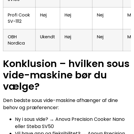
Profi Cook
Høj
Høj
Nej
Me
SV-1112
OBH
Ukendt
Høj
Nej
Me
Nordica
Konklusion – hvilken sous
vide-maskine bør du
vælge?
Den bedste sous vide-maskine afhænger af dine
behov og præferencer:
Ny i sous vide? → Anova Precision Cooker Nano
eller Steba SV50
Vil have app og fleksibilitet? → Anova Precision