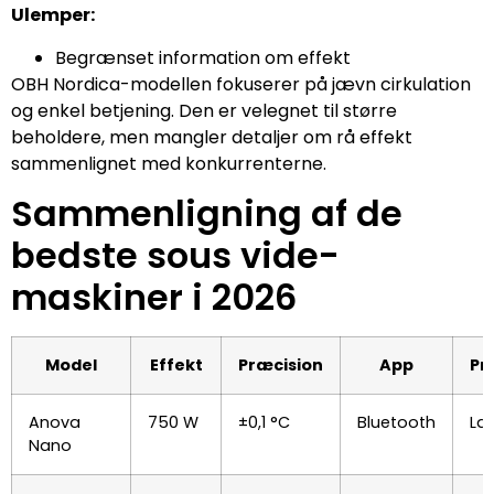
Ulemper:
Begrænset information om effekt
OBH Nordica-modellen fokuserer på jævn cirkulation
og enkel betjening. Den er velegnet til større
beholdere, men mangler detaljer om rå effekt
sammenlignet med konkurrenterne.
Sammenligning af de
bedste sous vide-
maskiner i 2026
Model
Effekt
Præcision
App
Pr
Anova
750 W
±0,1 °C
Bluetooth
La
Nano