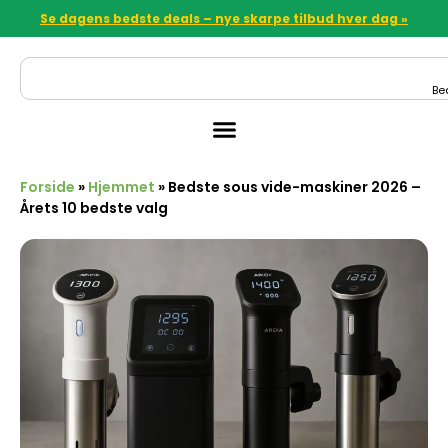
Se dagens bedste deals – nye skarpe tilbud hver dag »
Be
Forside
»
Hjemmet
»
Bedste sous vide-maskiner 2026 –
Årets 10 bedste valg