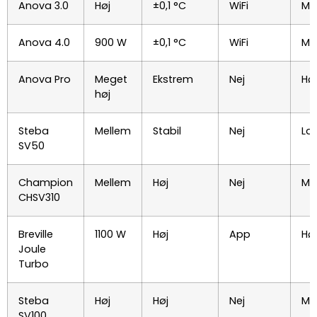
Anova 3.0
Høj
±0,1 °C
WiFi
Me
Anova 4.0
900 W
±0,1 °C
WiFi
Me
Anova Pro
Meget
Ekstrem
Nej
Høj
høj
Steba
Mellem
Stabil
Nej
La
SV50
Champion
Mellem
Høj
Nej
Me
CHSV310
Breville
1100 W
Høj
App
Høj
Joule
Turbo
Steba
Høj
Høj
Nej
Me
SV100