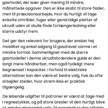
gasmodel, der især giver mening til mindre,
målrettede opgaver. Den er ikke skabt til store flader,
men til præcisionsarbejde, hvor du hurtigt vil tage
enkelte områder, fuger eller genstridige pletter af
ukrudt uden at skulle finde forlængerledning eller
større udstyr frem.
Det gør den relevant for brugere, der ønsker høj
mobilitet og enkel adgang til gasdrevet varme i et
mindre format. Sammenlignet med de større
gasmodeller i denne ukrudtsbrændere guide er den
langt mere håndterbar, men også tydeligt mere
begrænset i kapacitet. I forhold til elektriske
alternativer kan den være et bedre valg, hvis du ofte
arbejder steder, hvor strøm ikke er praktisk
tilgængelig.
De løbende udgifter til patroner er værd at tage med
i regnestykket, og på store arealer vil den hurtigt blive
et mindre økonomisk valg. Til gengæld er den effektiv,