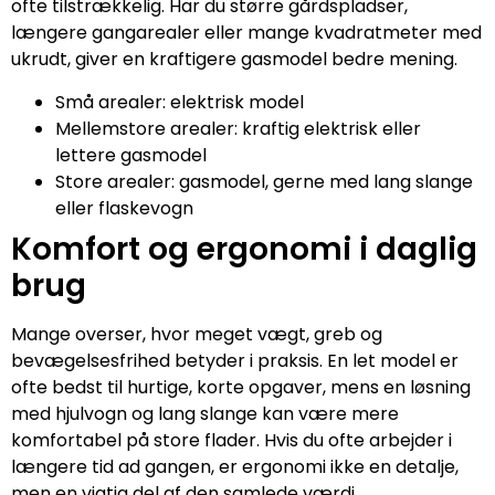
ofte tilstrækkelig. Har du større gårdspladser,
længere gangarealer eller mange kvadratmeter med
ukrudt, giver en kraftigere gasmodel bedre mening.
Små arealer: elektrisk model
Mellemstore arealer: kraftig elektrisk eller
lettere gasmodel
Store arealer: gasmodel, gerne med lang slange
eller flaskevogn
Komfort og ergonomi i daglig
brug
Mange overser, hvor meget vægt, greb og
bevægelsesfrihed betyder i praksis. En let model er
ofte bedst til hurtige, korte opgaver, mens en løsning
med hjulvogn og lang slange kan være mere
komfortabel på store flader. Hvis du ofte arbejder i
længere tid ad gangen, er ergonomi ikke en detalje,
men en vigtig del af den samlede værdi.