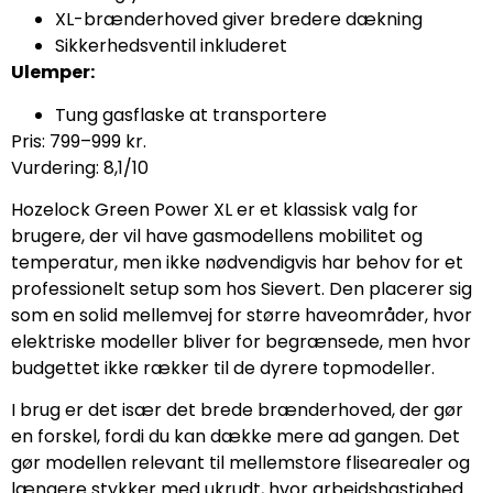
XL-brænderhoved giver bredere dækning
Sikkerhedsventil inkluderet
Ulemper:
Tung gasflaske at transportere
Pris: 799–999 kr.
Vurdering: 8,1/10
Hozelock Green Power XL er et klassisk valg for
brugere, der vil have gasmodellens mobilitet og
temperatur, men ikke nødvendigvis har behov for et
professionelt setup som hos Sievert. Den placerer sig
som en solid mellemvej for større haveområder, hvor
elektriske modeller bliver for begrænsede, men hvor
budgettet ikke rækker til de dyrere topmodeller.
I brug er det især det brede brænderhoved, der gør
en forskel, fordi du kan dække mere ad gangen. Det
gør modellen relevant til mellemstore flisearealer og
længere stykker med ukrudt, hvor arbejdshastighed