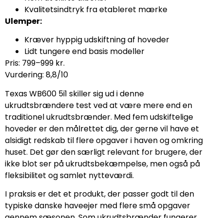
Kvalitetsindtryk fra etableret mærke
Ulemper:
Kræver hyppig udskiftning af hoveder
Lidt tungere end basis modeller
Pris: 799–999 kr.
Vurdering: 8,8/10
Texas WB600 5i1 skiller sig ud i denne
ukrudtsbrændere test ved at være mere end en
traditionel ukrudtsbrænder. Med fem udskiftelige
hoveder er den målrettet dig, der gerne vil have et
alsidigt redskab til flere opgaver i haven og omkring
huset. Det gør den særligt relevant for brugere, der
ikke blot ser på ukrudtsbekæmpelse, men også på
fleksibilitet og samlet nytteværdi.
I praksis er det et produkt, der passer godt til den
typiske danske haveejer med flere små opgaver
gennem sæsonen. Som ukrudtsbrænder fungerer