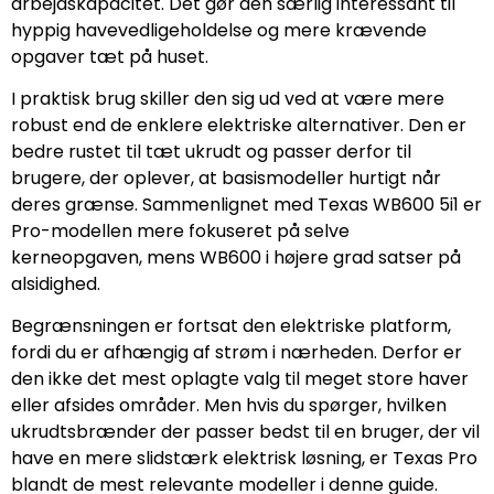
arbejdskapacitet. Det gør den særlig interessant til
hyppig havevedligeholdelse og mere krævende
opgaver tæt på huset.
I praktisk brug skiller den sig ud ved at være mere
robust end de enklere elektriske alternativer. Den er
bedre rustet til tæt ukrudt og passer derfor til
brugere, der oplever, at basismodeller hurtigt når
deres grænse. Sammenlignet med Texas WB600 5i1 er
Pro-modellen mere fokuseret på selve
kerneopgaven, mens WB600 i højere grad satser på
alsidighed.
Begrænsningen er fortsat den elektriske platform,
fordi du er afhængig af strøm i nærheden. Derfor er
den ikke det mest oplagte valg til meget store haver
eller afsides områder. Men hvis du spørger, hvilken
ukrudtsbrænder der passer bedst til en bruger, der vil
have en mere slidstærk elektrisk løsning, er Texas Pro
blandt de mest relevante modeller i denne guide.