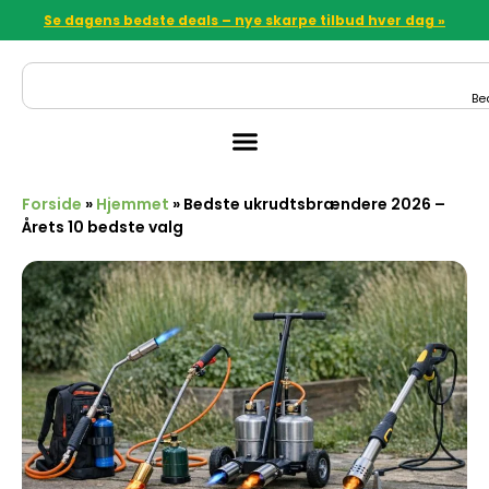
Se dagens bedste deals – nye skarpe tilbud hver dag »
Be
Forside
»
Hjemmet
»
Bedste ukrudtsbrændere 2026 –
Årets 10 bedste valg