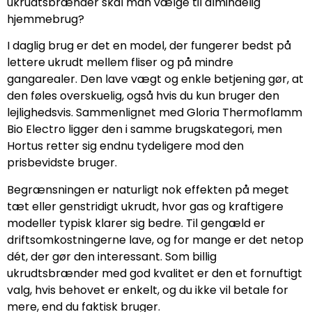
ukrudtsbrænder skal man vælge til almindelig
hjemmebrug?
I daglig brug er det en model, der fungerer bedst på
lettere ukrudt mellem fliser og på mindre
gangarealer. Den lave vægt og enkle betjening gør, at
den føles overskuelig, også hvis du kun bruger den
lejlighedsvis. Sammenlignet med Gloria Thermoflamm
Bio Electro ligger den i samme brugskategori, men
Hortus retter sig endnu tydeligere mod den
prisbevidste bruger.
Begrænsningen er naturligt nok effekten på meget
tæt eller genstridigt ukrudt, hvor gas og kraftigere
modeller typisk klarer sig bedre. Til gengæld er
driftsomkostningerne lave, og for mange er det netop
dét, der gør den interessant. Som billig
ukrudtsbrænder med god kvalitet er den et fornuftigt
valg, hvis behovet er enkelt, og du ikke vil betale for
mere, end du faktisk bruger.