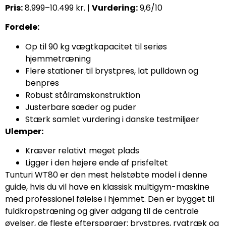
Pris:
8.999–10.499 kr. |
Vurdering:
9,6/10
Fordele:
Op til 90 kg vægtkapacitet til seriøs
hjemmetræning
Flere stationer til brystpres, lat pulldown og
benpres
Robust stålramskonstruktion
Justerbare sæder og puder
Stærk samlet vurdering i danske testmiljøer
Ulemper:
Kræver relativt meget plads
Ligger i den højere ende af prisfeltet
Tunturi WT80 er den mest helstøbte model i denne
guide, hvis du vil have en klassisk multigym-maskine
med professionel følelse i hjemmet. Den er bygget til
fuldkropstræning og giver adgang til de centrale
øvelser, de fleste efterspørger: brystpres, rygtræk og