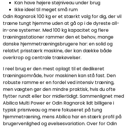
Kan have højere støjniveau under brug
Ikke ideel til meget små rum
Odin Ragnarok 100 kg er et stærkt valg for dig, der vil
træne tungt hjemme uden at gå op i de dyreste all-
in-one systemer. Med 100 kg kapacitet og flere
træningsstationer rammer den et behov, mange
danske hjemmetræningsbrugere har: en solid og
relativt prisstærk maskine, der kan dække både
overkrop og centrale trækøvelser.
I reel brug er den mest oplagt til et dedikeret
træningsområde, hvor maskinen kan stå fast. Den
robuste ramme er en fordel ved intensiv træning,
men vægten gør den mindre praktisk, hvis du ofte
flytter rundt eller bor midlertidigt. Sammenlignet med
Abilica Multi Power er Odin Ragnarok lidt billigere i
typisk prisniveau og mere fokuseret på tung
hjemmetræning, mens Abilica har en stærk profil på
brugervenlighed og øvelsesvariation. Over for Odin