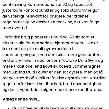
bentræning. Kombinationen af 90 kg kapacitet,
justerbare kontaktpunkter og solid stålramme gør
den særligt relevant for brugere, der træner
regelmæssigt og ønsker en maskine, der kan følge
med over tid.
I praktisk brug placerer Tunturi WT80 sig som et
sikkert valg for den seriøse hjemmebruger. Den er
ikke den billigste multigym-maskine i
sammenligningen, men den føles mere gennemført
end entry-level modeller som Tectake Multi Gym og
mere traditionel end Bowflex Xceed. Sammenlignet
med Abilica Multi Power er den lidt dyrere, men også
meget stærk på kvalitetsfølelse og stabilitet. Værdien
ligger derfor især i holdbarhed, bred anvendelighed
og den tryghed, der følger med et anerkendt brand.
Vælg denne hvis…
Du vil have en af de bedste multigym-maskiner