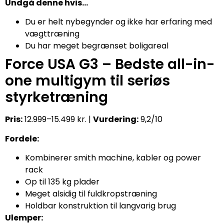
Undgå denne hvis…
Du er helt nybegynder og ikke har erfaring med
vægttræning
Du har meget begrænset boligareal
Force USA G3 – Bedste all-in-
one multigym til seriøs
styrketræning
Pris:
12.999–15.499 kr. |
Vurdering:
9,2/10
Fordele:
Kombinerer smith machine, kabler og power
rack
Op til 135 kg plader
Meget alsidig til fuldkropstræning
Holdbar konstruktion til langvarig brug
Ulemper: