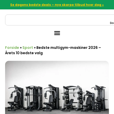
Se dagens bedste deals – nye skarpe tilbud hver dag »
Be
Forside
»
Sport
»
Bedste multigym-maskiner 2026 –
Årets 10 bedste valg