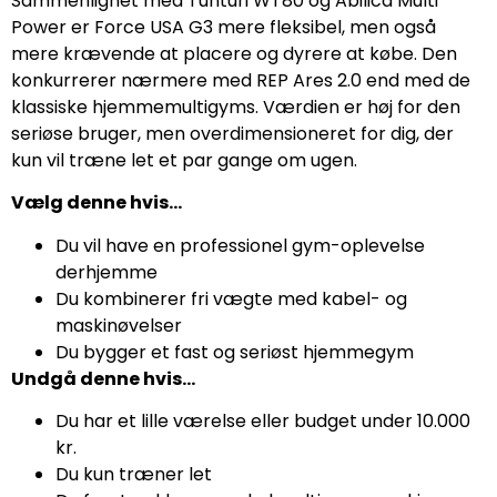
Sammenlignet med Tunturi WT80 og Abilica Multi
Power er Force USA G3 mere fleksibel, men også
mere krævende at placere og dyrere at købe. Den
konkurrerer nærmere med REP Ares 2.0 end med de
klassiske hjemmemultigyms. Værdien er høj for den
seriøse bruger, men overdimensioneret for dig, der
kun vil træne let et par gange om ugen.
Vælg denne hvis…
Du vil have en professionel gym-oplevelse
derhjemme
Du kombinerer fri vægte med kabel- og
maskinøvelser
Du bygger et fast og seriøst hjemmegym
Undgå denne hvis…
Du har et lille værelse eller budget under 10.000
kr.
Du kun træner let