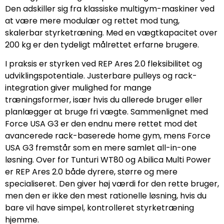
Den adskiller sig fra klassiske multigym-maskiner ved
at være mere modulær og rettet mod tung,
skalerbar styrketræning. Med en vægtkapacitet over
200 kg er den tydeligt målrettet erfarne brugere.
I praksis er styrken ved REP Ares 2.0 fleksibilitet og
udviklingspotentiale. Justerbare pulleys og rack-
integration giver mulighed for mange
træningsformer, især hvis du allerede bruger eller
planlægger at bruge fri vægte. Sammenlignet med
Force USA G3 er den endnu mere rettet mod det
avancerede rack-baserede home gym, mens Force
USA G3 fremstår som en mere samlet all-in-one
løsning. Over for Tunturi WT80 og Abilica Multi Power
er REP Ares 2.0 både dyrere, større og mere
specialiseret. Den giver høj værdi for den rette bruger,
men den er ikke den mest rationelle løsning, hvis du
bare vil have simpel, kontrolleret styrketræning
hjemme.