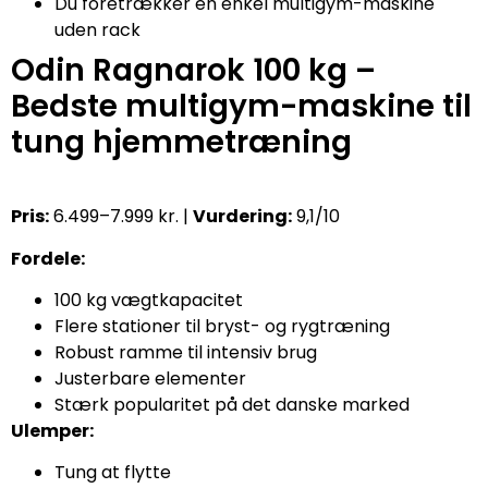
Du foretrækker en enkel multigym-maskine
uden rack
Odin Ragnarok 100 kg –
Bedste multigym-maskine til
tung hjemmetræning
Pris:
6.499–7.999 kr. |
Vurdering:
9,1/10
Fordele:
100 kg vægtkapacitet
Flere stationer til bryst- og rygtræning
Robust ramme til intensiv brug
Justerbare elementer
Stærk popularitet på det danske marked
Ulemper:
Tung at flytte