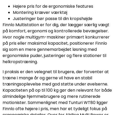
Højere pris for de ergonomiske features
Montering kræver værktøj
Justeringer bør passe til din kropshøjde
Finnlo Multistation er for dig, der lægger særlig vægt
på komfort, ergonomi og kontrollerede bevægelser.
Hvor nogle multigym-maskiner primært konkurrerer
på pris eller maksimal kapacitet, positionerer Finnlo
sig som en mere gennemarbejdet løsning med
ergonomiske puder, justeringer og flere stationer til
helkropstræning.
I praksis er den velegnet til brugere, der forventer at
træne i mange år og gerne vil have en stabil
træningsoplevelse med god støtte under øvelserne.
Kapaciteten på op til 100 kg gør den relevant for både
almindelige hjemmebrugere og mere rutinerede
motionister. Sammenlignet med Tunturi WT80 ligger
Finnlo ofte højere i pris, men har et tydeligt fokus på
ergonomiske detaljer. Over for Abilica Multi Power er