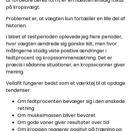
at forbedre deres form, er en næsten ensidig fokus
på kropsvægt.
Problemet er, at vægten kun fortæller en lille del af
historien.
I løbet af testperioden oplevede jeg flere perioder,
hvor vægten ændrede sig ganske lidt, men hvor
målingerne stadig viste positive ændringer i
fedtprocent og kropssammensætning. Det er
præcis i sådanne situationer, en kropsscanner giver
mening.
Vellafit fungerer bedst som et værktøj til at opdage
tendenser:
Om fedtprocenten bevæger sig i den ønskede
retning
Om muskelmassen bliver bevaret
Om gode vaner giver resultater over tid
Om kroppen reagerer positivt på træning og