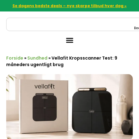
Se dagens bedste deals – nye skarpe tilbud hver dag »
Be
Forside
»
Sundhed
»
Vellafit Kropsscanner Test: 9
måneders ugentligt brug