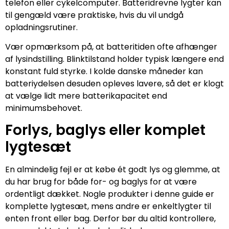
telefon eller cykelcomputer. Batteridrevne lygter kan
til gengæld være praktiske, hvis du vil undgå
opladningsrutiner.
Vær opmærksom på, at batteritiden ofte afhænger
af lysindstilling. Blinktilstand holder typisk længere end
konstant fuld styrke. I kolde danske måneder kan
batteriydelsen desuden opleves lavere, så det er klogt
at vælge lidt mere batterikapacitet end
minimumsbehovet.
Forlys, baglys eller komplet
lygtesæt
En almindelig fejl er at købe ét godt lys og glemme, at
du har brug for både for- og baglys for at være
ordentligt dækket. Nogle produkter i denne guide er
komplette lygtesæt, mens andre er enkeltlygter til
enten front eller bag. Derfor bør du altid kontrollere,