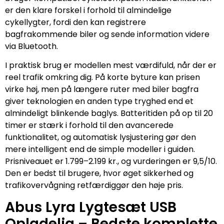
er den klare forskel i forhold til almindelige
cykellygter, fordi den kan registrere
bagfrakommende biler og sende information videre
via Bluetooth.
I praktisk brug er modellen mest værdifuld, når der er
reel trafik omkring dig. På korte byture kan prisen
virke høj, men på længere ruter med biler bagfra
giver teknologien en anden type tryghed end et
almindeligt blinkende baglys. Batteritiden på op til 20
timer er stærk i forhold til den avancerede
funktionalitet, og automatisk lysjustering gør den
mere intelligent end de simple modeller i guiden.
Prisniveauet er 1.799–2.199 kr., og vurderingen er 9,5/10.
Den er bedst til brugere, hvor øget sikkerhed og
trafikovervågning retfærdiggør den høje pris.
Abus Lyra Lygtesæt USB
Opladelig – Bedste komplette