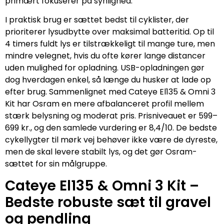
primært fokuserer på synlighed.
I praktisk brug er sættet bedst til cyklister, der
prioriterer lysudbytte over maksimal batteritid. Op til
4 timers fuldt lys er tilstrækkeligt til mange ture, men
mindre velegnet, hvis du ofte kører lange distancer
uden mulighed for opladning. USB-opladningen gør
dog hverdagen enkel, så længe du husker at lade op
efter brug. Sammenlignet med Cateye El135 & Omni 3
Kit har Osram en mere afbalanceret profil mellem
stærk belysning og moderat pris. Prisniveauet er 599–
699 kr., og den samlede vurdering er 8,4/10. De bedste
cykellygter til mørk vej behøver ikke være de dyreste,
men de skal levere stabilt lys, og det gør Osram-
sættet for sin målgruppe.
Cateye El135 & Omni 3 Kit –
Bedste robuste sæt til gravel
og pendling