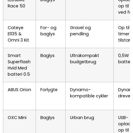
Race 50
op til 
ved ful
Cateye
For- og
Gravel og
Op til 
El135 &
baglys
pendling
timer i
Omni 3 Kit
tilstan
Smart
Baglys
Ultrakompakt
0,5W
Superflash
budgetbrug
batter
Hvid Med
batteri 0.5
ABUS Orion
Forlygte
Dynamo-
Dynam
kompatible cykler
drevet
OXC Mini
Baglys
Urban brug
USB-
opladel
op til 