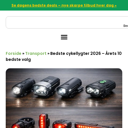
Se dagens bedste deals – nye skarpe tilbud hver dag »
Be
Forside
»
Transport
»
Bedste cykellygter 2026 – Årets 10
bedste valg