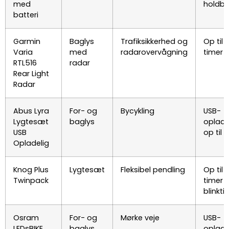
med
holdb
batteri
Garmin
Baglys
Trafiksikkerhed og
Op til 
Varia
med
radarovervågning
timer
RTL516
radar
Rear Light
Radar
Abus Lyra
For- og
Bycykling
USB-
Lygtesæt
baglys
opladel
USB
op til 
Opladelig
Knog Plus
Lygtesæt
Fleksibel pendling
Op til 
Twinpack
timer i
blinkti
Osram
For- og
Mørke veje
USB-
LEDsBIKE
baglys
opladel