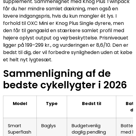
supplement. Sammenlignet med Knog Plus Twinpack
får du her mindre samlet dækning, men også en
lavere indgangspris, hvis du kun mangler ét lys. I
forhold til OXC Mini er Knog Plus Single dyrere, men
den får til gengæld en stærkere samlet profil med
højere oplyst output og vejrbeskyttelse. Prisniveauet
ligger på 199–299 kr., og vurderingen er 8,6/10. Den er
bedst til dig, der vil forbedre synligheden uden at købe
et helt nyt lygtesæt.
Sammenligning af de
bedste cykellygter i 2026
Model
Type
Bedst til
Batt
dr
Smart
Baglys
Budgetvenlig
Batter
Superflash
daglig pendling
med l