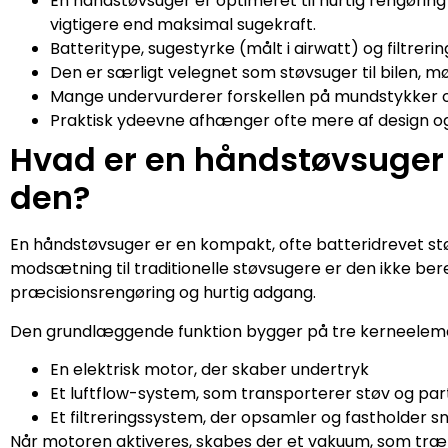
En håndstøvsuger er optimeret til hurtig rengøring
vigtigere end maksimal sugekraft.
Batteritype, sugestyrke (målt i airwatt) og filtrerin
Den er særligt velegnet som støvsuger til bilen, m
Mange undervurderer forskellen på mundstykker og
Praktisk ydeevne afhænger ofte mere af design og 
Hvad er en håndstøvsuger
den?
En håndstøvsuger er en kompakt, ofte batteridrevet stø
modsætning til traditionelle støvsugere er den ikke ber
præcisionsrengøring og hurtig adgang.
Den grundlæggende funktion bygger på tre kerneelem
En elektrisk motor, der skaber undertryk
Et luftflow-system, som transporterer støv og part
Et filtreringssystem, der opsamler og fastholder s
Når motoren aktiveres, skabes der et vakuum, som træ