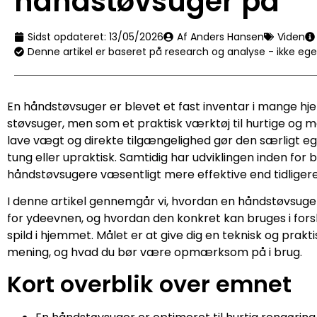
håndstøvsuger på
Sidst opdateret:
13/05/2026
Af Anders Hansen
Viden
Denne artikel er baseret på research og analyse - ikke eg
En håndstøvsuger er blevet et fast inventar i mange hje
støvsuger, men som et praktisk værktøj til hurtige og
lave vægt og direkte tilgængelighed gør den særligt egne
tung eller upraktisk. Samtidig har udviklingen inden for 
håndstøvsugere væsentligt mere effektive end tidliger
I denne artikel gennemgår vi, hvordan en håndstøvsuger 
for ydeevnen, og hvordan den konkret kan bruges i forsk
spild i hjemmet. Målet er at give dig en teknisk og prak
mening, og hvad du bør være opmærksom på i brug.
Kort overblik over emnet