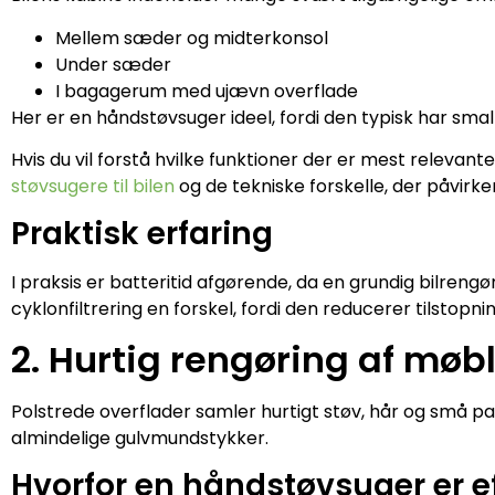
Mellem sæder og midterkonsol
Under sæder
I bagagerum med ujævn overflade
Her er en håndstøvsuger ideel, fordi den typisk har sm
Hvis du vil forstå hvilke funktioner der er mest rele
støvsugere til bilen
og de tekniske forskelle, der påvirker
Praktisk erfaring
I praksis er batteritid afgørende, da en grundig bilrengø
cyklonfiltrering en forskel, fordi den reducerer tilstopn
2. Hurtig rengøring af møbl
Polstrede overflader samler hurtigt støv, hår og små p
almindelige gulvmundstykker.
Hvorfor en håndstøvsuger er ef