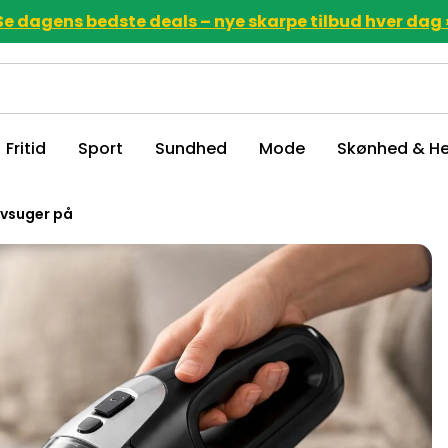
Se dagens bedste deals – nye skarpe tilbud hver dag 
Fritid
Sport
Sundhed
Mode
Skønhed & He
øvsuger på