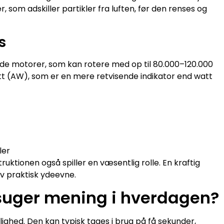
som adskiller partikler fra luften, før den renses og
s
de motorer, som kan rotere med op til 80.000–120.000
att (AW), som er en mere retvisende indikator end watt
ler
truktionen også spiller en væsentlig rolle. En kraftig
av praktisk ydeevne.
suger mening i hverdagen?
ghed. Den kan typisk tages i brug på få sekunder,