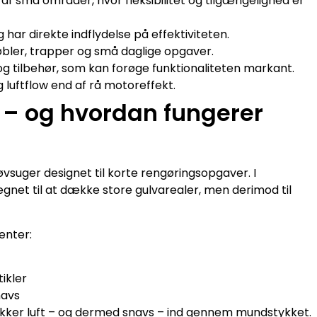
 af små områder, hvor fleksibilitet og tilgængelighed er
g har direkte indflydelse på effektiviteten.
øbler, trapper og små daglige opgaver.
 tilbehør, som kan forøge funktionaliteten markant.
luftflow end af rå motoreffekt.
 – og hvordan fungerer
vsuger designet til korte rengøringsopgaver. I
egnet til at dække store gulvarealer, men derimod til
enter:
ikler
navs
kker luft – og dermed snavs – ind gennem mundstykket.