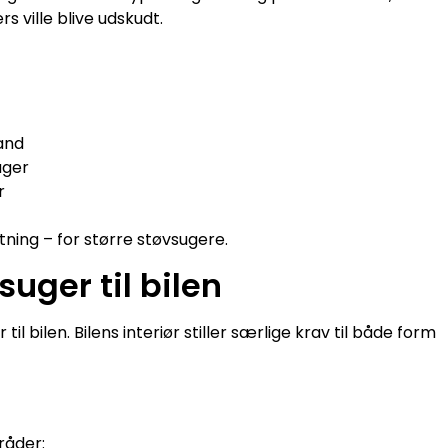
rs ville blive udskudt.
and
uger
r
tning – for større støvsugere.
uger til bilen
 bilen. Bilens interiør stiller særlige krav til både form
råder: