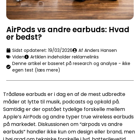
AirPods vs andre earbuds: Hvad
er bedst?
Sidst opdateret:
19/03/2026
Af Anders Hansen
Viden
Artiklen indeholder reklamelinks
Denne artikel er baseret på research og analyse - ikke
egen test (læs mere)
Trådløse earbuds er i dag en af de mest udbredte
måder at lytte til musik, podcasts og opkald på.
Samtidig er der opstået tydelige forskelle mellem
Apple’s AirPods og andre typer true wireless earbuds
på markedet. Diskussionen om “airpods vs andre
earbuds” handler ikke kun om design eller brand, men
i høj grad om tekniske forskelle i lyd, batterilevetid,