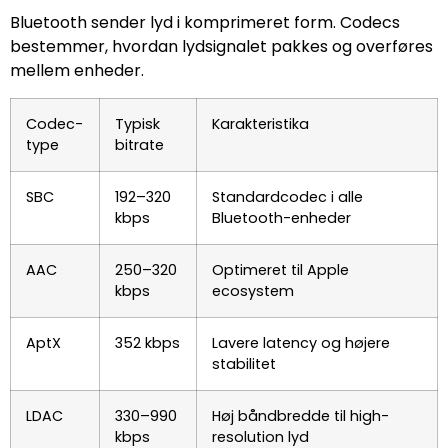
Bluetooth sender lyd i komprimeret form. Codecs
bestemmer, hvordan lydsignalet pakkes og overføres
mellem enheder.
Codec-
Typisk
Karakteristika
type
bitrate
SBC
192–320
Standardcodec i alle
kbps
Bluetooth-enheder
AAC
250–320
Optimeret til Apple
kbps
ecosystem
AptX
352 kbps
Lavere latency og højere
stabilitet
LDAC
330–990
Høj båndbredde til high-
kbps
resolution lyd