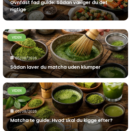
Ovnfast fad guide: Sådan vælger du det
rigtige
VIDEN
05/08/2026
Sådan laver du matcha uden klumper
VIDEN
05/08/2026
Matcha te guide: Hvad skal du kigge efter?