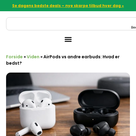
Se dagens bedste deals – nye skarpe tilbud hver dag »
Be
Forside
»
Viden
»
AirPods vs andre earbuds: Hvad er
bedst?