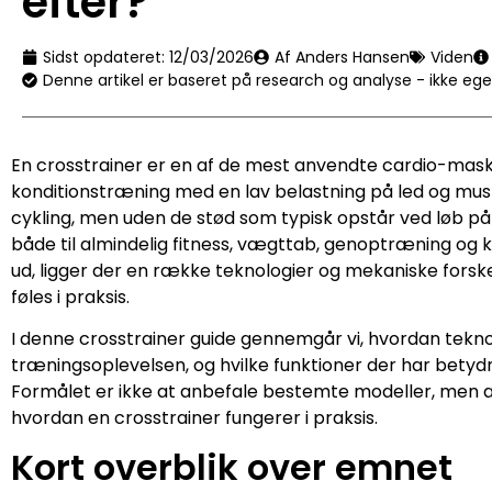
efter?
Sidst opdateret:
12/03/2026
Af Anders Hansen
Viden
Denne artikel er baseret på research og analyse - ikke eg
En crosstrainer er en af de mest anvendte cardio-mask
konditionstræning med en lav belastning på led og mus
cykling, men uden de stød som typisk opstår ved løb på
både til almindelig fitness, vægttab, genoptræning og
ud, ligger der en række teknologier og mekaniske forsk
føles i praksis.
I denne crosstrainer guide gennemgår vi, hvordan teknol
træningsoplevelsen, og hvilke funktioner der har betydni
Formålet er ikke at anbefale bestemte modeller, men at g
hvordan en crosstrainer fungerer i praksis.
Kort overblik over emnet