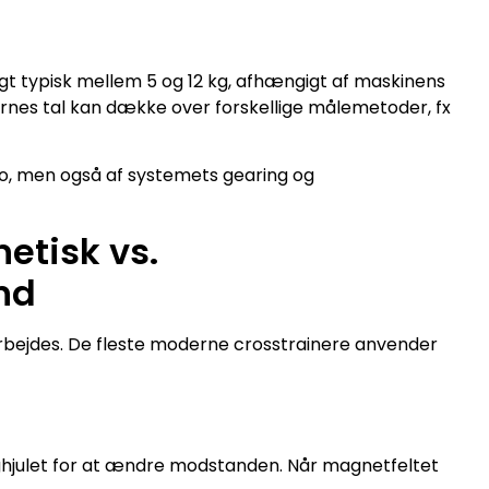
ægt typisk mellem 5 og 12 kg, afhængigt af maskinens
ternes tal kan dække over forskellige målemetoder, fx
lo, men også af systemets gearing og
tisk vs.
nd
rbejdes. De fleste moderne crosstrainere anvender
ghjulet for at ændre modstanden. Når magnetfeltet