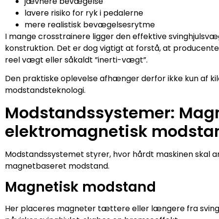
jævnere bevægelse
lavere risiko for ryk i pedalerne
mere realistisk bevægelsesrytme
I mange crosstrainere ligger den effektive svinghjulsv
konstruktion. Det er dog vigtigt at forstå, at producen
reel vægt eller såkaldt ”inerti-vægt”.
Den praktiske oplevelse afhænger derfor ikke kun af ki
modstandsteknologi.
Modstandssystemer: Magne
elektromagnetisk modsta
Modstandssystemet styrer, hvor hårdt maskinen skal a
magnetbaseret modstand.
Magnetisk modstand
Her placeres magneter tættere eller længere fra svin