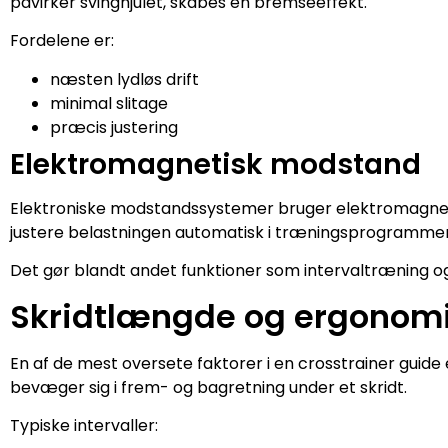
påvirker svinghjulet, skabes en bremseeffekt.
Fordelene er:
næsten lydløs drift
minimal slitage
præcis justering
Elektromagnetisk modstand
Elektroniske modstandssystemer bruger elektromagneter
justere belastningen automatisk i træningsprogrammer
Det gør blandt andet funktioner som intervaltræning o
Skridtlængde og ergonom
En af de mest oversete faktorer i en crosstrainer guide
bevæger sig i frem- og bagretning under et skridt.
Typiske intervaller: