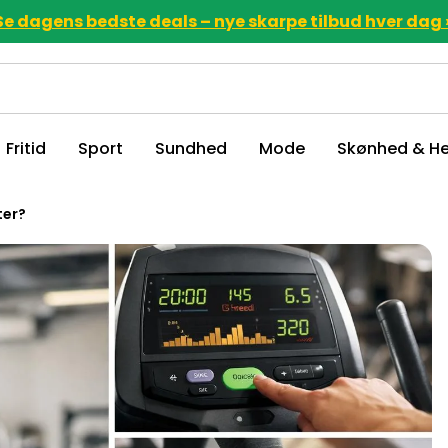
Se dagens bedste deals – nye skarpe tilbud hver dag 
Fritid
Sport
Sundhed
Mode
Skønhed & He
ter?