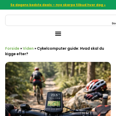
Se dagens bedste deals – nye skarpe tilbud hver dag »
Be
Forside
»
Viden
»
Cykelcomputer guide: Hvad skal du
kigge efter?