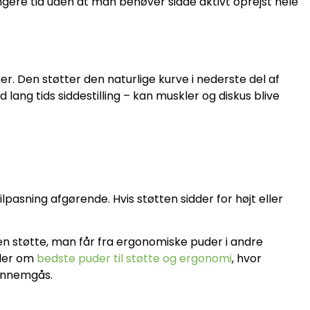
ængere tid uden at man behøver sidde aktivt oprejst hele
r. Den støtter den naturlige kurve i nederste del af
 lang tids siddestilling – kan muskler og diskus blive
ilpasning afgørende. Hvis støtten sidder for højt eller
n støtte, man får fra ergonomiske puder i andre
ider om
bedste puder til støtte og ergonomi
, hvor
ennemgås.