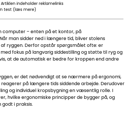
Artiklen indeholder reklamelinks
en test (læs mere)
n computer – enten på et kontor, på
år man sidder ned i længere tid, bliver stolens
af ryggen. Derfor opstår spørgsmålet ofte: er
d fokus på langvarig siddestilling og støtte til ryg og
vis, at de automatisk er bedre for kroppen end andre
l ryggen, er det nødvendigt at se nærmere på ergonomi,
 reagerer på længere tids siddende arbejde. Derudover
lling og individuel kropsbygning en væsentlig rolle. I
rer, hvilke ergonomiske principper de bygger på, og
 godt i praksis.