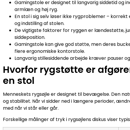
Gamingstole er designet til langvarig siddetid og 
armlæn og høj ryg.
En stol i sig selv løser ikke rygproblemer – korr
og indstilling af stolen.
De vigtigste faktorer for ryggen er lændestøtte, j
siddeposition.
Gamingstole kan give god støtte, men deres bu
flere ergonomiske kontorstole.
Langvarig stillesiddende arbejde kræver pauser og
Hvorfor rygstøtte er afgør
en stol
Menneskets rygsøjle er designet til bevægelse. Den natu
og stabilitet. Når vi sidder ned i længere perioder, æn
med når vi står eller går.
Forskellige målinger af tryk i rygsøjlens diskus viser typ