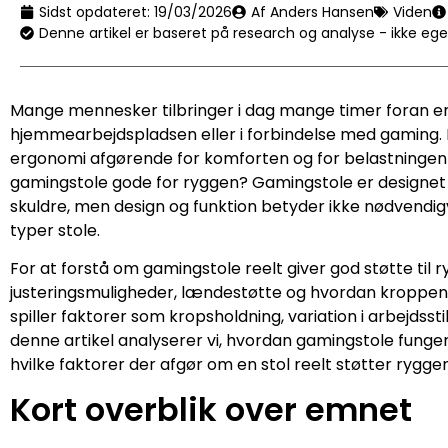
Sidst opdateret:
19/03/2026
Af Anders Hansen
Viden
Denne artikel er baseret på research og analyse - ikke eg
Mange mennesker tilbringer i dag mange timer foran e
hjemmearbejdspladsen eller i forbindelse med gaming. N
ergonomi afgørende for komforten og for belastningen 
gamingstole gode for ryggen? Gamingstole er designet me
skuldre, men design og funktion betyder ikke nødvendig
typer stole.
For at forstå om gamingstole reelt giver god støtte ti
justeringsmuligheder, lændestøtte og hvordan kroppen
spiller faktorer som kropsholdning, variation i arbejdssti
denne artikel analyserer vi, hvordan gamingstole funge
hvilke faktorer der afgør om en stol reelt støtter ryggen
Kort overblik over emnet