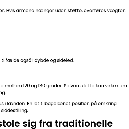
tror. Hvis armene hænger uden støtte, overføres vægten
 tilfælde også i dybde og sideled.
te mellem 120 og 180 grader. Selvom dette kan virke som
ng.
us i lænden. En let tilbagelænet position på omkring
iddestilling.
ole sig fra traditionelle