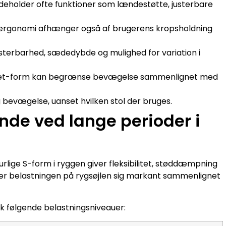
indeholder ofte funktioner som lændestøtte, justerbare
ekt ergonomi afhænger også af brugerens kropsholdning
usterbarhed, sædedybde og mulighed for variation i
cket-form kan begrænse bevægelse sammenlignet med
 bevægelse, uanset hvilken stol der bruges.
ende ved lange perioder i
rlige S-form i ryggen giver fleksibilitet, støddæmpning
drer belastningen på rygsøjlen sig markant sammenlignet
isk følgende belastningsniveauer: