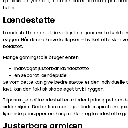
I praksis betyder det, at stolen kan støtte kroppen i l
tiden.
Lændestøtte
Lændestøtte er en af de vigtigste ergonomiske funktione
ryggen. Når denne kurve kollapser – hvilket ofte sker ved
belastet.
Mange gamingstole bruger enten:
indbygget justerbar lændestøtte
en separat lændepude
Selvom dette kan give bedre støtte, er den individuelle t
lavt, kan den faktisk skabe øget tryk i ryggen.
Tilpasningen af lændestøtten minder i princippet om de
siddemiljøer. Derfor kan man også finde inspiration i gu
lignende principper omkring nakke- og lændestøtte g
Justerbare armlæn