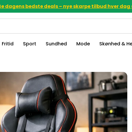
Se dagens bedste deals – nye skarpe tilbud hver dag 
Fritid
Sport
Sundhed
Mode
Skønhed & He