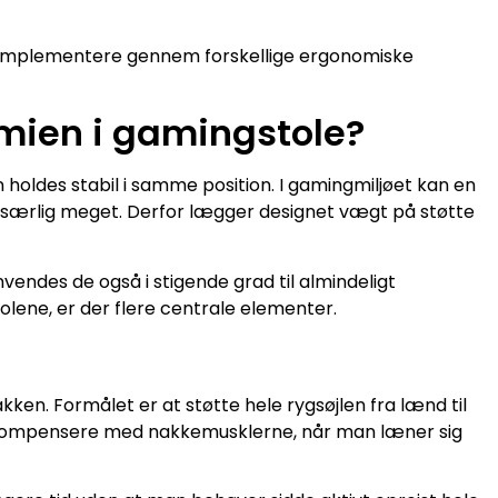
at implementere gennem forskellige ergonomiske
ien i gamingstole?
 holdes stabil i samme position. I gamingmiljøet kan en
sig særlig meget. Derfor lægger designet vægt på støtte
ndes de også i stigende grad til almindeligt
ene, er der flere centrale elementer.
akken. Formålet er at støtte hele rygsøjlen fra lænd til
t kompensere med nakkemusklerne, når man læner sig