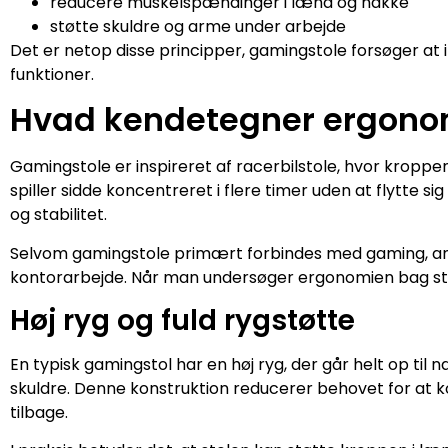
reducere muskelspændinger i lænd og nakke
støtte skuldre og arme under arbejde
Det er netop disse principper, gamingstole forsøger 
funktioner.
Hvad kendetegner ergonom
Gamingstole er inspireret af racerbilstole, hvor kroppen
spiller sidde koncentreret i flere timer uden at flytte 
og stabilitet.
Selvom gamingstole primært forbindes med gaming, anve
kontorarbejde. Når man undersøger ergonomien bag stol
Høj ryg og fuld rygstøtte
En typisk gamingstol har en høj ryg, der går helt op til n
skuldre. Denne konstruktion reducerer behovet for a
tilbage.