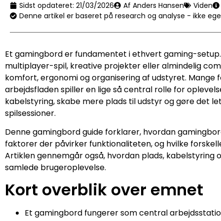
Sidst opdateret:
21/03/2026
Af Anders Hansen
Viden
Denne artikel er baseret på research og analyse - ikke eg
Et gamingbord er fundamentet i ethvert gaming-setup.
multiplayer-spil, kreative projekter eller almindelig c
komfort, ergonomi og organisering af udstyret. Mange
arbejdsfladen spiller en lige så central rolle for opl
kabelstyring, skabe mere plads til udstyr og gøre det le
spilsessioner.
Denne gamingbord guide forklarer, hvordan gamingborde
faktorer der påvirker funktionaliteten, og hvilke forskel
Artiklen gennemgår også, hvordan plads, kabelstyring o
samlede brugeroplevelse.
Kort overblik over emnet
Et gamingbord fungerer som central arbejdsstatio