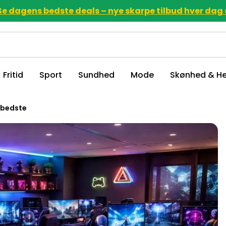
Se dagens bedste deals – nye skarpe tilbud hver dag 
Fritid
Sport
Sundhed
Mode
Skønhed & He
 bedste