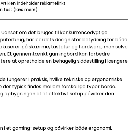
Artiklen indeholder reklamelinks
en test (læs mere)
 Uanset om det bruges til konkurrencedygtige
omputerbrug, har bordets design stor betydning for både
 fokuserer på skærme, tastatur og hardware, men selve
evelsen. Et gennemtænkt gamingbord kan forbedre
ttere at opretholde en behagelig siddestilling i længere
 fungerer i praksis, hvilke tekniske og ergonomiske
le der typisk findes mellem forskellige typer borde.
g opbygningen af et effektivt setup påvirker den
n i et gaming-setup og påvirker både ergonomi,