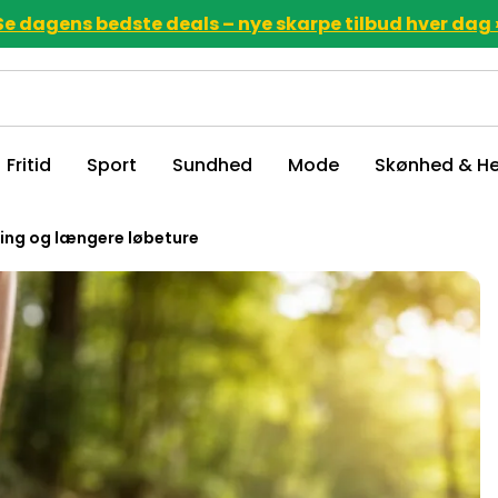
Se dagens bedste deals – nye skarpe tilbud hver dag 
Fritid
Sport
Sundhed
Mode
Skønhed & He
ning og længere løbeture