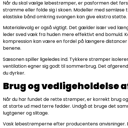
Når du skal vælge løbestrømper, er pasformen det først
stramme eller folde sig i skoen. Modeller med sømløse 
elastiske bånd omkring svangen kan give ekstra støtte.
Materialevalg er også vigtigt. Det gælder især ved længer
leder sved væk fra huden mere effektivt end bomuld. K
kompression kan være en fordel på længere distancer e
benene.
Sæsonen spiller ligeledes ind. Tykkere strømper isole
ventilation egner sig godt til sommerbrug. Det afgørende
du dyrker.
Brug og vedligeholdelse 
Når du har fundet de rette strømper, er korrekt brug og 
at starte ud med tørre fødder. Undgå at bruge det sam
lugtgener og slitage.
Vask løbestrømperne efter producentens anvisninger. 