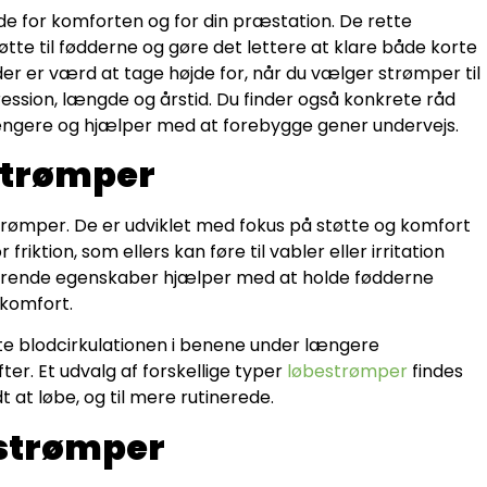
de for komforten og for din præstation. De rette
tte til fødderne og gøre det lettere at klare både korte
der er værd at tage højde for, når du vælger strømper til
ession, længde og årstid. Du finder også konkrete råd
længere og hjælper med at forebygge gener undervejs.
strømper
strømper. De er udviklet med fokus på støtte og komfort
iktion, som ellers kan føre til vabler eller irritation
erende egenskaber hjælper med at holde fødderne
 komfort.
te blodcirkulationen i benene under længere
er. Et udvalg af forskellige typer
løbestrømper
findes
 at løbe, og til mere rutinerede.
 strømper