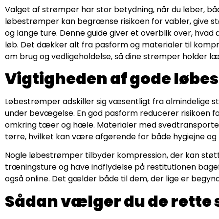
Valget af strømper har stor betydning, når du løber, bå
løbestrømper kan begrænse risikoen for vabler, give stø
og lange ture. Denne guide giver et overblik over, hvad 
løb. Det dækker alt fra pasform og materialer til kompr
om brug og vedligeholdelse, så dine strømper holder 
Vigtigheden af gode løbe
Løbestrømper adskiller sig væsentligt fra almindelige 
under bevægelse. En god pasform reducerer risikoen for fr
omkring tæer og hæle. Materialer med svedtransport
tørre, hvilket kan være afgørende for både hygiejne og
Nogle løbestrømper tilbyder kompression, der kan støt
træningsture og have indflydelse på restitutionen bageft
også online. Det gælder både til dem, der lige er begyndt
Sådan vælger du de rette