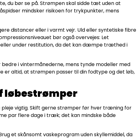
e, du bør se på. Strømpen skal sidde tæt uden at
tåspidser mindsker risikoen for trykpunkter, mens
e distancer eller i varmt vejr. Uld eller syntetiske fibre
ompressionsniveauet bør også overvejes: Let
ller under restitution, da det kan dæmpe træthed i
rer bedre i vintermånederne, mens tynde modeller med
 er altid, at strømpen passer til din fodtype og det løb,
af løbestrømper
pleje vigtig. Skift gerne strømper før hver træning for
me par flere dage i træk; det kan mindske både
Brug et skånsomt vaskeprogram uden skyllemiddel, da