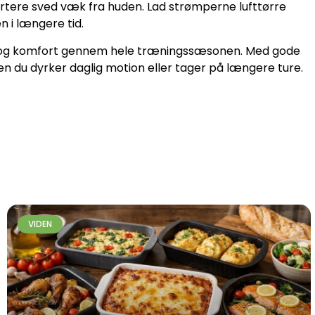
portere sved væk fra huden. Lad strømperne lufttørre
n i længere tid.
øtte og komfort gennem hele træningssæsonen. Med gode
ten du dyrker daglig motion eller tager på længere ture.
VIDEN