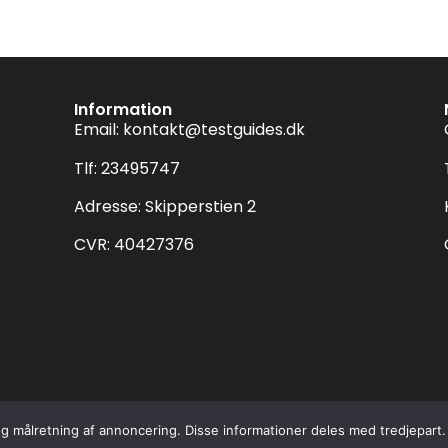
Information
Email:
kontakt@testguides.dk
Tlf: 23495747
Adresse: Skipperstien 2
CVR: 40427376
Copyright © 2025 Testguides.dk
k og målretning af annoncering. Disse informationer deles med tredjepart