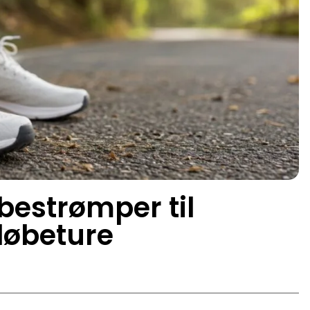
øbestrømper til
løbeture