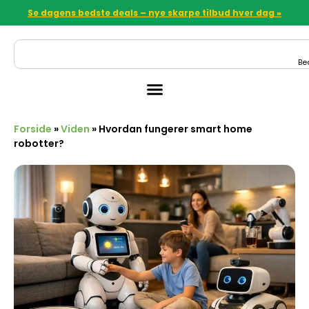
Se dagens bedste deals – nye skarpe tilbud hver dag »
Be
Forside
»
Viden
»
Hvordan fungerer smart home
robotter?