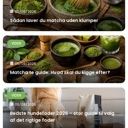
05/08/2026
Sådan laver du matcha uden klumper
VIDEN
05/08/2026
Matcha te guide: Hvad skal du kigge efter?
VIDEN
05/08/2026
Bedste hundefoder 2026 – stor guide til valg
af det rigtige foder