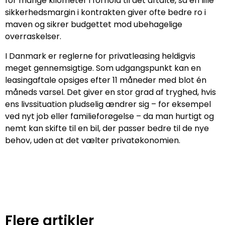
for mange kilometer i forhold til det aftalte, så en lille
sikkerhedsmargin i kontrakten giver ofte bedre ro i
maven og sikrer budgettet mod ubehagelige
overraskelser.
I Danmark er reglerne for privatleasing heldigvis
meget gennemsigtige. Som udgangspunkt kan en
leasingaftale opsiges efter 11 måneder med blot én
måneds varsel. Det giver en stor grad af tryghed, hvis
ens livssituation pludselig ændrer sig – for eksempel
ved nyt job eller familieforøgelse – da man hurtigt og
nemt kan skifte til en bil, der passer bedre til de nye
behov, uden at det vælter privatøkonomien.
Flere artikler