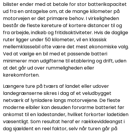
bilister ender med at betale for stor batterikapacitet
ud fra en antagelse om, at de mange kilometer på
motorvejen er det primære behov. I virkeligheden
består de fleste køreture af kortere distancer til og
fra arbejde, indkøb og fritidsaktiviteter. Hvis de daglige
ruter ligger under 50 kilometer, vil en klassisk
mellemklassebil ofte være det mest økonomiske valg.
Ved at vælge en bil med et passende batteri
minimerer man udgifterne til etablering og drift, uden
at det går ud over rummeligheden eller
kørekomforten.
Længere ture på tværs af landet eller udover
landegrænserne sikres i dag af et veludbygget
netværk af lynladere langs motorvejene. De fleste
moderne elbiler kan desuden forvarme batteriet før
ankomst til en ladestander, hvilket forkorter ladetiden
væsentligt. Som resultat heraf er rækkeviddeangst i
dag sjældent en reel faktor, selv når turen går på