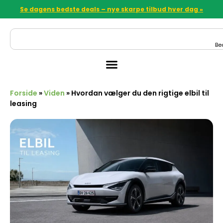
Se dagens bedste deals – nye skarpe tilbud hver dag »
Be
Forside
»
Viden
»
Hvordan vælger du den rigtige elbil til
leasing