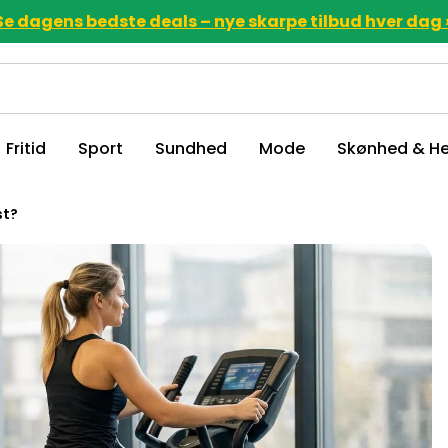
Se dagens bedste deals – nye skarpe tilbud hver dag 
Fritid
Sport
Sundhed
Mode
Skønhed & He
st?