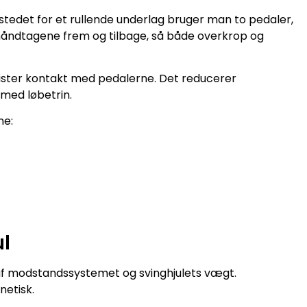
stedet for et rullende underlag bruger man to pedaler,
 håndtagene frem og tilbage, så både overkrop og
mister kontakt med pedalerne. Det reducerer
med løbetrin.
ne:
l
f modstandssystemet og svinghjulets vægt.
netisk.