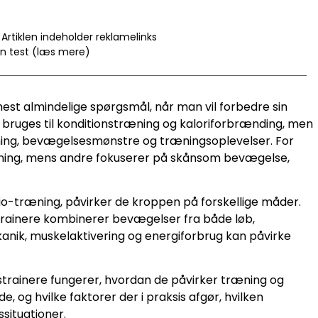
Artiklen indeholder reklamelinks
en test (læs mere)
est almindelige spørgsmål, når man vil forbedre sin
ruges til konditionstræning og kaloriforbrænding, men
stning, bevægelsesmønstre og træningsoplevelser. For
æning, mens andre fokuserer på skånsom bevægelse,
io-træning, påvirker de kroppen på forskellige måder.
strainere kombinerer bevægelser fra både løb,
kanik, muskelaktivering og energiforbrug kan påvirke
trainere fungerer, hvordan de påvirker træning og
 og hvilke faktorer der i praksis afgør, hvilken
situationer.