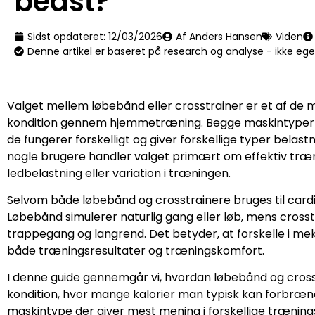
bedst?
Sidst opdateret:
12/03/2026
Af Anders Hansen
Viden
Denne artikel er baseret på research og analyse - ikke eg
Valget mellem løbebånd eller crosstrainer er et af de m
kondition gennem hjemmetræning. Begge maskintyper b
de fungerer forskelligt og giver forskellige typer bela
nogle brugere handler valget primært om effektiv tr
ledbelastning eller variation i træningen.
Selvom både løbebånd og crosstrainere bruges til card
Løbebånd simulerer naturlig gang eller løb, mens cros
trappegang og langrend. Det betyder, at forskelle i me
både træningsresultater og træningskomfort.
I denne guide gennemgår vi, hvordan løbebånd og cross
kondition, hvor mange kalorier man typisk kan forbrænde,
maskintype der giver mest mening i forskellige trænings