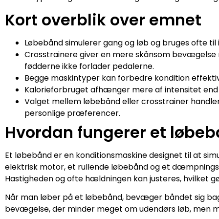
Kort overblik over emnet
Løbebånd simulerer gang og løb og bruges ofte til
Crosstrainere giver en mere skånsom bevægelse m
fødderne ikke forlader pedalerne.
Begge maskintyper kan forbedre kondition effektivt
Kalorieforbruget afhænger mere af intensitet end
Valget mellem løbebånd eller crosstrainer handle
personlige præferencer.
Hvordan fungerer et løbe
Et løbebånd er en konditionsmaskine designet til at simu
elektrisk motor, et rullende løbebånd og et dæmpningss
Hastigheden og ofte hældningen kan justeres, hvilket gø
Når man løber på et løbebånd, bevæger båndet sig ba
bevægelse, der minder meget om udendørs løb, men me