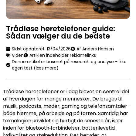
Trådløse høretelefoner guide:
Sådan vælger du de bedste
Sidst opdateret:
13/04/2026
Af Anders Hansen
Viden
Artiklen indeholder reklamelinks
Denne artikel er baseret på research og analyse - ikke
egen test (læs mere)
Trådløse høretelefoner er i dag blevet en central del
af hverdagen for mange mennesker. De bruges til
musik, podcasts, møder, gaming og telefonsamtaler –
både hjemme, på arbejde og på farten. Samtidig har
teknologien udviklet sig hurtigt de seneste år, især
inden for bluetooth‑forbindelser, batterilevetid,
lydkvalitet og støjreduktion. Det betyder, at