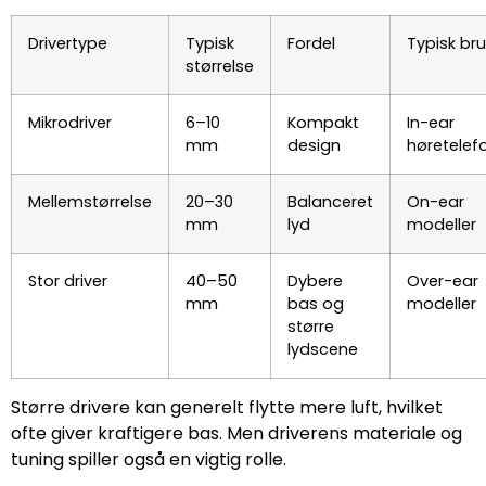
Drivertype
Typisk
Fordel
Typisk br
størrelse
Mikrodriver
6–10
Kompakt
In-ear
mm
design
høretelef
Mellemstørrelse
20–30
Balanceret
On-ear
mm
lyd
modeller
Stor driver
40–50
Dybere
Over-ear
mm
bas og
modeller
større
lydscene
Større drivere kan generelt flytte mere luft, hvilket
ofte giver kraftigere bas. Men driverens materiale og
tuning spiller også en vigtig rolle.