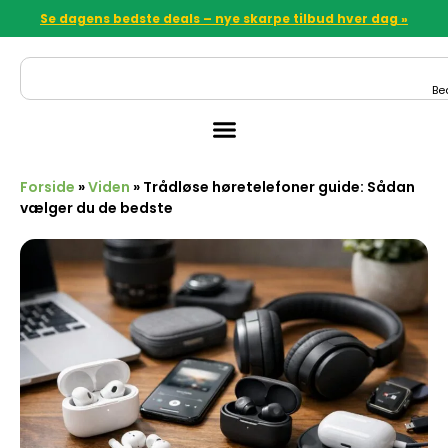
Se dagens bedste deals – nye skarpe tilbud hver dag »
Be
Forside
»
Viden
»
Trådløse høretelefoner guide: Sådan
vælger du de bedste