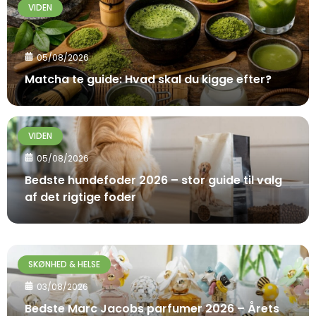
VIDEN
05/08/2026
Matcha te guide: Hvad skal du kigge efter?
VIDEN
05/08/2026
Bedste hundefoder 2026 – stor guide til valg
af det rigtige foder
SKØNHED & HELSE
03/08/2026
Bedste Marc Jacobs parfumer 2026 – Årets