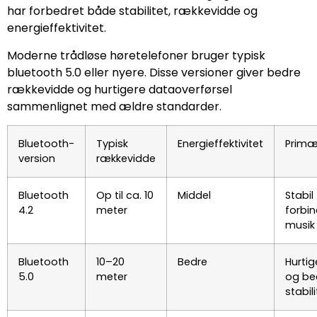
har forbedret både stabilitet, rækkevidde og
energieffektivitet.
Moderne trådløse høretelefoner bruger typisk
bluetooth 5.0 eller nyere. Disse versioner giver bedre
rækkevidde og hurtigere dataoverførsel
sammenlignet med ældre standarder.
Bluetooth-
Typisk
Energieffektivitet
Primæ
version
rækkevidde
Bluetooth
Op til ca. 10
Middel
Stabil
4.2
meter
forbin
musik
Bluetooth
10–20
Bedre
Hurtig
5.0
meter
og be
stabili