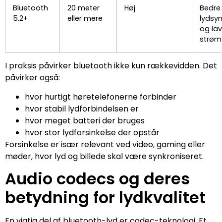
Bluetooth
20 meter
Høj
Bedre
5.2+
eller mere
lydsyn
og la
strøm
I praksis påvirker bluetooth ikke kun rækkevidden. Det
påvirker også:
hvor hurtigt høretelefonerne forbinder
hvor stabil lydforbindelsen er
hvor meget batteri der bruges
hvor stor lydforsinkelse der opstår
Forsinkelse er især relevant ved video, gaming eller
møder, hvor lyd og billede skal være synkroniseret.
Audio codecs og deres
betydning for lydkvalitet
En vigtig del af bluetooth-lyd er codec-teknologi. Et