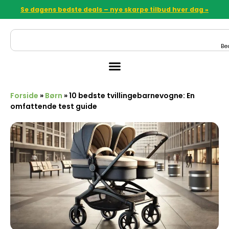
Se dagens bedste deals – nye skarpe tilbud hver dag »
Be
Forside
»
Børn
»
10 bedste tvillingebarnevogne: En
omfattende test guide