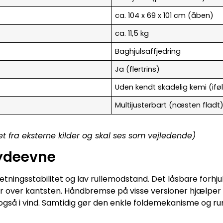
ca. 104 x 69 x 101 cm (åben)
ca. 11,5 kg
Baghjulsaffjedring
Ja (flertrins)
Uden kendt skadelig kemi (if
Multijusterbart (næsten fladt
et fra eksterne kilder og skal ses som vejledende)
 ydeevne
etningsstabilitet og lav rullemodstand. Det låsbare forhju
er over kantsten. Håndbremse på visse versioner hjælper 
, også i vind. Samtidig gør den enkle foldemekanisme og r