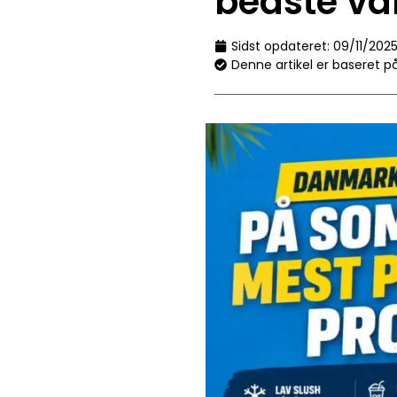
bedste va
Sidst opdateret:
09/11/202
Denne artikel er baseret p