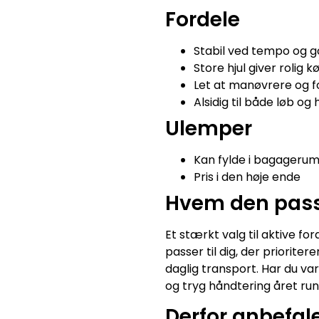
Fordele
Stabil ved tempo og g
Store hjul giver rolig 
Let at manøvrere og f
Alsidig til både løb og
Ulemper
Kan fylde i bagageru
Pris i den høje ende
Hvem den passe
Et stærkt valg til aktive f
passer til dig, der priorit
daglig transport. Har du va
og tryg håndtering året run
Derfor anbefale