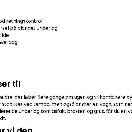
od retningskontrol
kørsel på blandet underlag
olde
 hverdag
m
r til
orældre, der løber flere gange om ugen og vil kombinere b
erer stabilitet ved tempo, men også ønsker en vogn, som 
rierende underlag som asfalt, brosten og grus, får du en v
dt.
r vi den