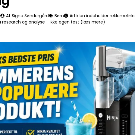
lg
5
Af Signe Søndergård
Børn
Artiklen indeholder reklamelink
å research og analyse - ikke egen test (læs mere)