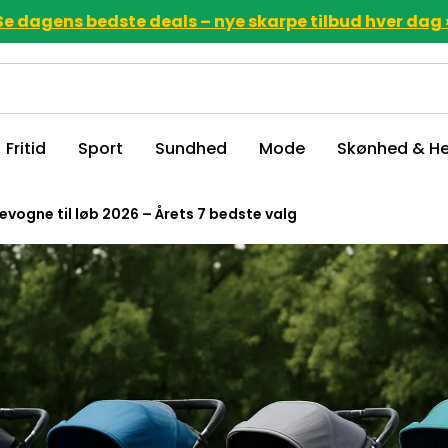
Se dagens bedste deals – nye skarpe tilbud hver dag 
Fritid
Sport
Sundhed
Mode
Skønhed & He
vogne til løb 2026 – Årets 7 bedste valg