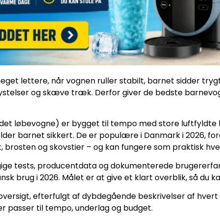
eget lettere, når vognen ruller stabilt, barnet sidder try
rystelser og skæve træk. Derfor giver de bedste barnevog
det løbevogne) er bygget til tempo med store luftfyldte hju
holder barnet sikkert. De er populære i Danmark i 2026, f
t, brosten og skovstier – og kan fungere som praktisk hv
ge tests, producentdata og dokumenterede brugererfari
nsk brug i 2026. Målet er at give et klart overblik, så du k
oversigt, efterfulgt af dybdegående beskrivelser af hvert 
r passer til tempo, underlag og budget.