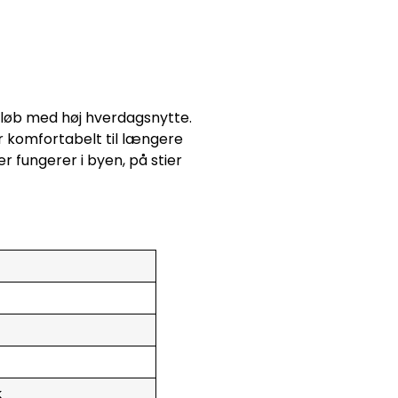
 løb med høj hverdagsnytte.
r komfortabelt til længere
r fungerer i byen, på stier
k