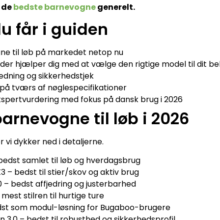
l de
bedste barnevogne
generelt.
u får i guiden
e til løb på markedet netop nu
der hjælper dig med at vælge den rigtige model til dit b
ledning og sikkerhedstjek
å tværs af nøglespecifikationer
spertvurdering med fokus på dansk brug i 2026
arnevogne til løb i 2026
ør vi dykker ned i detaljerne.
bedst samlet til løb og hverdagsbrug
– bedst til stier/skov og aktiv brug
0 – bedst affjedring og justerbarhed
mest stilren til hurtige ture
st som modul-løsning for Bugaboo-brugere
 3.0 – bedst til robusthed og sikkerhedsprofil