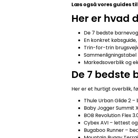
Læs også vores guides ti
Her er hvad d
De 7 bedste barnevogn
En konkret købsguide, 
Trin-for-trin brugsvej
Sammenligningstabel p
Markedsoverblik og ek
De 7 bedste b
Her er et hurtigt overblik, f
Thule Urban Glide 2 – 
Baby Jogger Summit X3 
BOB Revolution Flex 3.
Cybex AVI – lettest og 
Bugaboo Runner – bed
Mountain Buggy Terrain