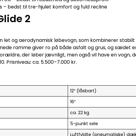
– bedst til tre-hjulet komfort og fuld recline
Glide 2
 en let og aerodynamisk løbevogn, som kombinerer stabilt
linede ramme giver ro på både asfalt og grus, og sædet e
forældre, der løber jævnligt, men også vil have en vogn, de
/10. Prisniveau: ca. 5.500–7.000 kr.
12″ (låsbart)
16″
ca. 22 kg
5-punkt sele
Luftfyldte (pneumatiske) dæ