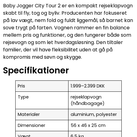
Baby Jogger City Tour 2 er en kompakt rejseklapvogn
skabt til fly, tog og byliv. Producenten har fokuseret
på lav vægt, nem fold og fuldt liggemål, så barnet kan
sove trygt på farten. Vognen rammer en fin balance
mellem pris og funktioner, og den fungerer både som
rejsevogn og som let hverdagsløsning. Den tiltaler
familier, der vil have fleksibilitet uden at gå på
kompromis med søvn og skygge.
Specifikationer
Pris
1.999–2.399 DKK
Type
rejseklapvogn
(håndbagage)
Materialer
aluminium, polyester
Dimensioner
56 x 46 x 25 cm
Vægt
6,5 kg