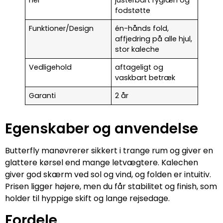
ner
justerbart ryglæn og
fodstøtte
Funktioner/Design
én-hånds fold,
affjedring på alle hjul,
stor kaleche
Vedligehold
aftageligt og
vaskbart betræk
Garanti
2 år
Egenskaber og anvendelse
Butterfly manøvrerer sikkert i trange rum og giver en
glattere kørsel end mange letvægtere. Kalechen
giver god skærm ved sol og vind, og folden er intuitiv.
Prisen ligger højere, men du får stabilitet og finish, som
holder til hyppige skift og lange rejsedage.
Fordele