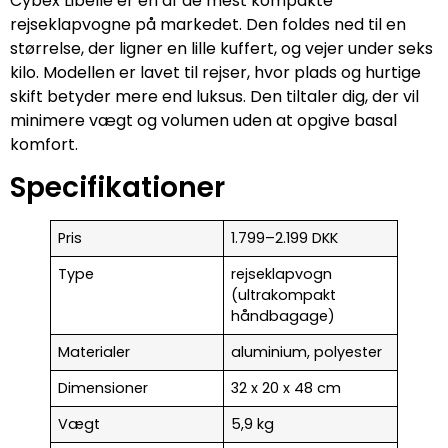
Cybex Libelle er en af de mest kompakte
rejseklapvogne på markedet. Den foldes ned til en
størrelse, der ligner en lille kuffert, og vejer under seks
kilo. Modellen er lavet til rejser, hvor plads og hurtige
skift betyder mere end luksus. Den tiltaler dig, der vil
minimere vægt og volumen uden at opgive basal
komfort.
Specifikationer
Pris
1.799–2.199 DKK
Type
rejseklapvogn
(ultrakompakt
håndbagage)
Materialer
aluminium, polyester
Dimensioner
32 x 20 x 48 cm
Vægt
5,9 kg