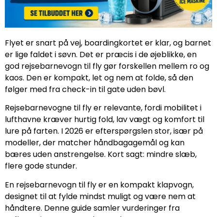
Flyet er snart på vej, boardingkortet er klar, og barnet
er lige faldet i søvn. Det er præcis i de øjeblikke, en
god rejsebarnevogn til fly gør forskellen mellem ro og
kaos. Den er kompakt, let og nem at folde, så den
følger med fra check-in til gate uden bøvl.
Rejsebarnevogne til fly er relevante, fordi mobilitet i
lufthavne kræver hurtig fold, lav vægt og komfort til
lure på farten. I 2026 er efterspørgslen stor, især på
modeller, der matcher håndbagagemål og kan
bæres uden anstrengelse. Kort sagt: mindre slæb,
flere gode stunder.
En rejsebarnevogn til fly er en kompakt klapvogn,
designet til at fylde mindst muligt og være nem at
håndtere. Denne guide samler vurderinger fra