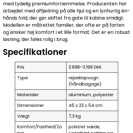
med tydelig premiumfornemmelse. Producenten har
arbejdet med affjedring på alle hjul og en lynhurtig én-
hånds fold, der gør skiftet fra gate til kabine smidigt.
Modellen er målrettet familier, der ofte er på farten
og ønsker høj komfort i et lille format. Det er en robust
løsning, der føles rolig i brug.
Specifikationer
Pris
2.698–3.199 DKK
Type
rejseklapvogn
(håndbagage)
Materialer
aluminium, polyester
Dimensioner
45 x 23 x 54 cm
Vægt
7,3 kg
Komfort/Fasthed/Zo
polstret sæde,