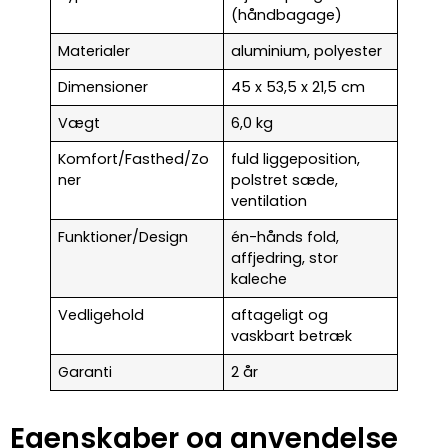
(håndbagage)
Materialer
aluminium, polyester
Dimensioner
45 x 53,5 x 21,5 cm
Vægt
6,0 kg
Komfort/Fasthed/Zo
fuld liggeposition,
ner
polstret sæde,
ventilation
Funktioner/Design
én-hånds fold,
affjedring, stor
kaleche
Vedligehold
aftageligt og
vaskbart betræk
Garanti
2 år
Egenskaber og anvendelse