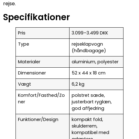
rejse.
Specifikationer
Pris
3.099–3.499 DKK
Type
rejseklapvogn
(håndbagage)
Materialer
aluminium, polyester
Dimensioner
52 x 44 x 18 cm
Vægt
6,2 kg
Komfort/Fasthed/Zo
polstret sæde,
ner
justerbart ryglæn,
god affjedring
Funktioner/Design
kompakt fold,
skulderrem,
kompatibel med
adaptere