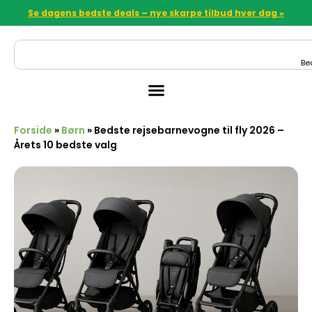
Se dagens bedste deals – nye skarpe tilbud hver dag »
Be
Forside
»
Børn
»
Bedste rejsebarnevogne til fly 2026 –
Årets 10 bedste valg