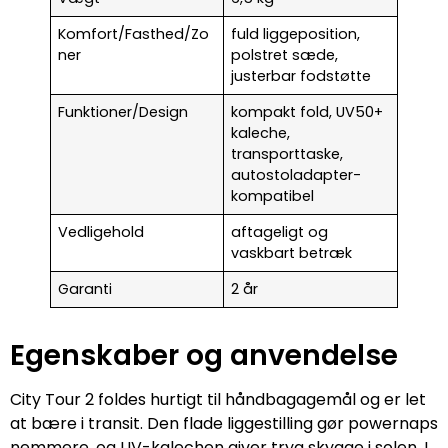
Komfort/Fasthed/Zo
fuld liggeposition,
ner
polstret sæde,
justerbar fodstøtte
Funktioner/Design
kompakt fold, UV50+
kaleche,
transporttaske,
autostoladapter-
kompatibel
Vedligehold
aftageligt og
vaskbart betræk
Garanti
2 år
Egenskaber og anvendelse
City Tour 2 foldes hurtigt til håndbagagemål og er let
at bære i transit. Den flade liggestilling gør powernaps
nemmere, og UV-kalechen giver tryg skygge i solen. I