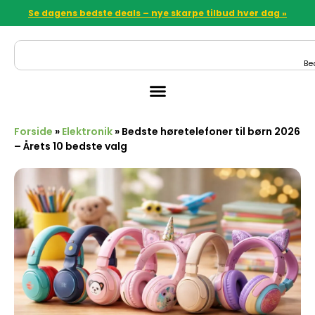
Se dagens bedste deals – nye skarpe tilbud hver dag »
Be
Forside
»
Elektronik
»
Bedste høretelefoner til børn 2026
– Årets 10 bedste valg