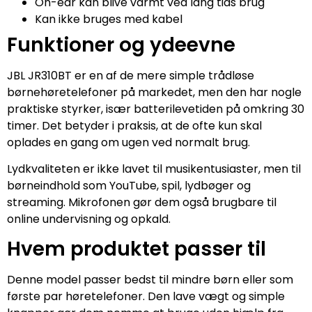
On-ear kan blive varmt ved lang tids brug
Kan ikke bruges med kabel
Funktioner og ydeevne
JBL JR310BT er en af de mere simple trådløse
børnehøretelefoner på markedet, men den har nogle
praktiske styrker, især batterilevetiden på omkring 30
timer. Det betyder i praksis, at de ofte kun skal
oplades en gang om ugen ved normalt brug.
Lydkvaliteten er ikke lavet til musikentusiaster, men til
børneindhold som YouTube, spil, lydbøger og
streaming. Mikrofonen gør dem også brugbare til
online undervisning og opkald.
Hvem produktet passer til
Denne model passer bedst til mindre børn eller som
første par høretelefoner. Den lave vægt og simple