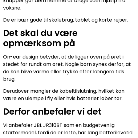
knapper gør dem nemme at bruge uden hjælp fra
voksne.
De er især gode til skolebrug, tablet og korte rejser.
Det skal du være
opmærksom på
On-ear design betyder, at de ligger oven på øret i
stedet for rundt om øret. Nogle børn synes derfor, at
de kan blive varme eller trykke efter længere tids
brug.
Derudover mangler de kabeltilslutning, hvilket kan
være en ulempe i fly eller hvis batteriet løber tør.
Derfor anbefaler vi det
Vi anbefaler JBL JR310BT som en budgetvenlig
startermodel, fordi de er lette, har lang batterilevetid