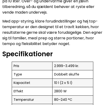
på 10 liter. Over- og undervarme giver en jævn
tilberedning, så du sjældent behøver at ryste eller
vende maden undervejs.
Med app-styring, klare forudindstillinger og høj top-
temperatur er den designet til et travlt køkken, hvor
resultaterne gerne skal være forudsigelige. Den egner
sig til familier, meal prep og større portioner, hvor
tempo og fleksibilitet betyder noget.
Specifikationer
Pris
2.999–3.499 kr.
Type
Dobbelt skuffe
Kapacitet
10 l (2 x 5 l)
Effekt
2800 W
Temperatur
80–240 °C