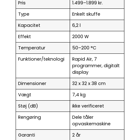
Pris
1.499–1.899 kr.
Type
Enkelt skuffe
Kapacitet
6,2 l
Effekt
2000 W
Temperatur
50–200 °C
Funktioner/teknologi
Rapid Air, 7
programmer, digitalt
display
Dimensioner
32 x 32 x 38 cm
Vægt
7,4 kg
Støj (dB)
ikke verificeret
Rengøring
Dele tåler
opvaskemaskine
Garanti
2 år