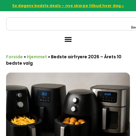
Se dagens bedste deals – nye skarpe tilbud hver dag »
Be
Forside
»
Hjemmet
»
Bedste airfryere 2026 – Årets 10
bedste valg