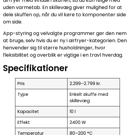
airfryer med vindue i skuffen, så du kan følge med
uden varmetab. En skillevæg giver mulighed for at
dele skuffen op, når du vil køre to komponenter side
om side.
App-styring og velvalgte programmer gør den nem
at bruge, selv hvis du er ny i airfryer-kategorien. Den
henvender sig til større husholdninger, hvor
fleksibilitet og overblik er vigtige i en travl hverdag.
Specifikationer
Pris
2.299–2.799 kr.
Type
Enkelt skuffe med
skillevæg
Kapacitet
10 l
Effekt
2400 W
Temperatur
80–200 °C