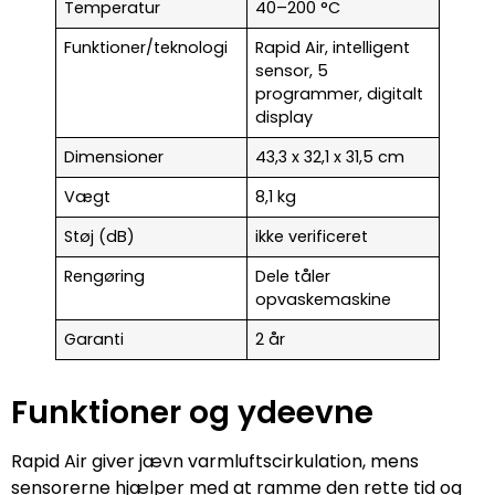
Temperatur
40–200 °C
Funktioner/teknologi
Rapid Air, intelligent
sensor, 5
programmer, digitalt
display
Dimensioner
43,3 x 32,1 x 31,5 cm
Vægt
8,1 kg
Støj (dB)
ikke verificeret
Rengøring
Dele tåler
opvaskemaskine
Garanti
2 år
Funktioner og ydeevne
Rapid Air giver jævn varmluftscirkulation, mens
sensorerne hjælper med at ramme den rette tid og