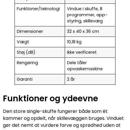
Funktioner/teknologi
Vindue i skuffe, 8
programmer, app-
styring, skillevæg
Dimensioner
32 x 40 x 36 cm
Vægt
10,18 kg
Støj (dB)
ikke verificeret
Rengøring
Dele tåler
opvaskemaskine
Garanti
2 år
Funktioner og ydeevne
Den store single-skuffe fungerer både som ét
kammer og opdelt, når skillevæggen bruges. Vinduet
gør det nemt at vurdere farve og sprødhed uden at