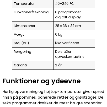
Temperatur
40–240 °C
Funktioner/teknologi
6 programmer,
digitalt display
Dimensioner
28 x 36 x 32 cm
Vægt
6 kg
Støj (dB)
ikke verificeret
Rengøring
Dele tåler
opvaskemaskine
Garanti
2 år
Funktioner og ydeevne
Hurtig opvarmning og høj top-temperatur giver sprød
finish på pommes, panerede retter og grøntsager. De
seks programmer dækker de mest brugte scenarier,