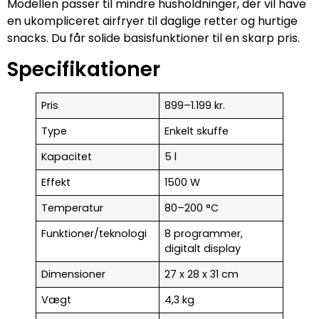
Modellen passer til mindre husholdninger, der vil have
en ukompliceret airfryer til daglige retter og hurtige
snacks. Du får solide basisfunktioner til en skarp pris.
Specifikationer
Pris
899–1.199 kr.
Type
Enkelt skuffe
Kapacitet
5 l
Effekt
1500 W
Temperatur
80–200 °C
Funktioner/teknologi
8 programmer,
digitalt display
Dimensioner
27 x 28 x 31 cm
Vægt
4,3 kg