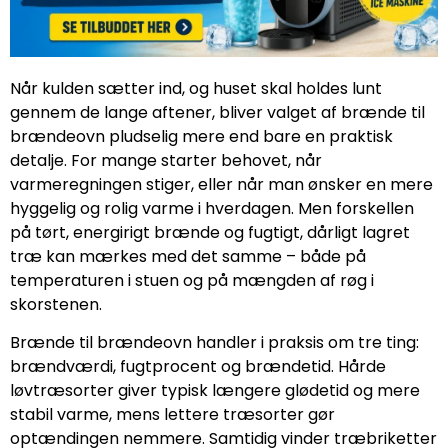
Når kulden sætter ind, og huset skal holdes lunt
gennem de lange aftener, bliver valget af brænde til
brændeovn pludselig mere end bare en praktisk
detalje. For mange starter behovet, når
varmeregningen stiger, eller når man ønsker en mere
hyggelig og rolig varme i hverdagen. Men forskellen
på tørt, energirigt brænde og fugtigt, dårligt lagret
træ kan mærkes med det samme – både på
temperaturen i stuen og på mængden af røg i
skorstenen.
Brænde til brændeovn handler i praksis om tre ting:
brændværdi, fugtprocent og brændetid. Hårde
løvtræsorter giver typisk længere glødetid og mere
stabil varme, mens lettere træsorter gør
optændingen nemmere. Samtidig vinder træbriketter