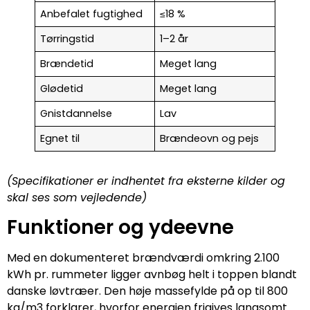
Anbefalet fugtighed
≤18 %
Tørringstid
1–2 år
Brændetid
Meget lang
Glødetid
Meget lang
Gnistdannelse
Lav
Egnet til
Brændeovn og pejs
(Specifikationer er indhentet fra eksterne kilder og
skal ses som vejledende)
Funktioner og ydeevne
Med en dokumenteret brændværdi omkring 2.100
kWh pr. rummeter ligger avnbøg helt i toppen blandt
danske løvtræer. Den høje massefylde på op til 800
kg/m3 forklarer, hvorfor energien frigives langsomt