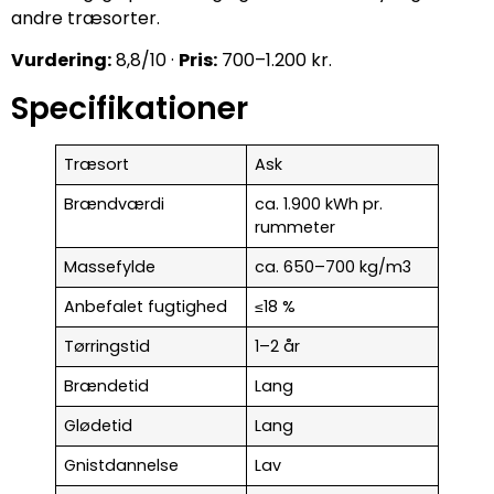
andre træsorter.
Vurdering:
8,8/10 ·
Pris:
700–1.200 kr.
Specifikationer
Træsort
Ask
Brændværdi
ca. 1.900 kWh pr.
rummeter
Massefylde
ca. 650–700 kg/m3
Anbefalet fugtighed
≤18 %
Tørringstid
1–2 år
Brændetid
Lang
Glødetid
Lang
Gnistdannelse
Lav