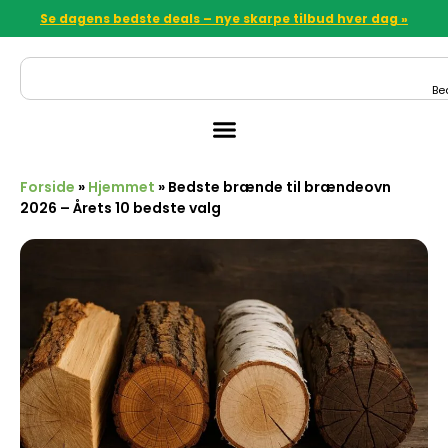
Se dagens bedste deals – nye skarpe tilbud hver dag »
Be
Forside
»
Hjemmet
»
Bedste brænde til brændeovn
2026 – Årets 10 bedste valg