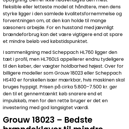
fleksible eller letteste model at håndtere, men dens
styrke ligger i den samlede kvalitetsfornemmelse og
forventningen om, at den kan holde til mange
sæsoners arbejde. For en husstand med jævnligt
brændeforbrug kan det være vigtigere end at spare
et mindre beløb ved købstidspunktet.
I sammenligning med Scheppach HL760 ligger den
tæt i profil, men HL760LS appellerer endnu tydeligere
til den køber, der vægter holdbarhed højest. Over for
billigere modeller som Grouw 18023 eller Scheppach
HS410 er forskellen især mærkbar, hvis maskinen skal
bruges hyppigt. Prisen på cirka 5.800–7.500 kr. gør
den til et gennemtænkt køb snarere end et
impulskøb, men for den rette bruger er det en
investering med god langsigtet værdi.
Grouw 18023 – Bedste