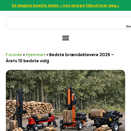
Se dagens bedste deals – nye skarpe tilbud hver dag »
Be
Forside
»
Hjemmet
»
Bedste brændekløvere 2026 –
Årets 10 bedste valg