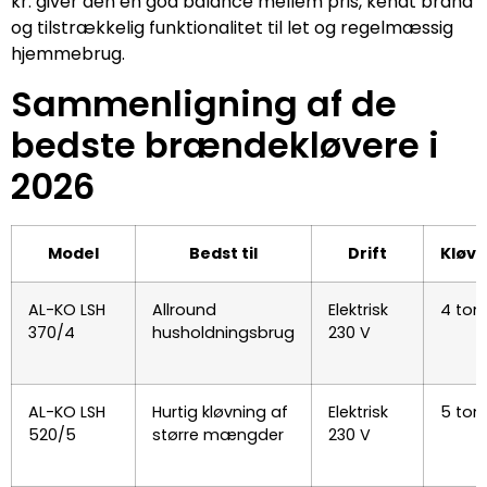
kr. giver den en god balance mellem pris, kendt brand
og tilstrækkelig funktionalitet til let og regelmæssig
hjemmebrug.
Sammenligning af de
bedste brændekløvere i
2026
Model
Bedst til
Drift
Kløve
AL-KO LSH
Allround
Elektrisk
4 ton
370/4
husholdningsbrug
230 V
AL-KO LSH
Hurtig kløvning af
Elektrisk
5 ton
520/5
større mængder
230 V