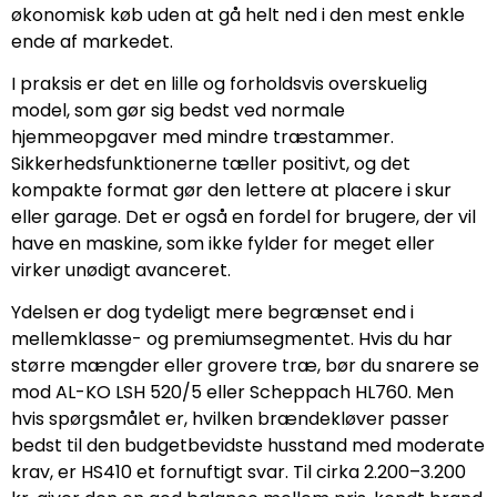
økonomisk køb uden at gå helt ned i den mest enkle
ende af markedet.
I praksis er det en lille og forholdsvis overskuelig
model, som gør sig bedst ved normale
hjemmeopgaver med mindre træstammer.
Sikkerhedsfunktionerne tæller positivt, og det
kompakte format gør den lettere at placere i skur
eller garage. Det er også en fordel for brugere, der vil
have en maskine, som ikke fylder for meget eller
virker unødigt avanceret.
Ydelsen er dog tydeligt mere begrænset end i
mellemklasse- og premiumsegmentet. Hvis du har
større mængder eller grovere træ, bør du snarere se
mod AL-KO LSH 520/5 eller Scheppach HL760. Men
hvis spørgsmålet er, hvilken brændekløver passer
bedst til den budgetbevidste husstand med moderate
krav, er HS410 et fornuftigt svar. Til cirka 2.200–3.200