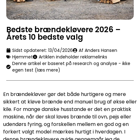
Bedste brændekløvere 2026 –
Årets 10 bedste valg
Sidst opdateret:
13/04/2026
Af Anders Hansen
Hjemmet
Artiklen indeholder reklamelinks
Denne artikel er baseret på research og analyse - ikke
egen test (læs mere)
En brændekløver gør det både hurtigere og mere
sikkert at kløve brænde end manuel brug af økse eller
kile. For mange danske husstande er det en praktisk
maskine, når der skal laves brænde til ovn, pejs eller
udendørs fyring, og forskellen mellem en god og en
forkert valgt model mærkes hurtigt i hverdagen. I
denne brændekløvere guide gennemgår jeg de