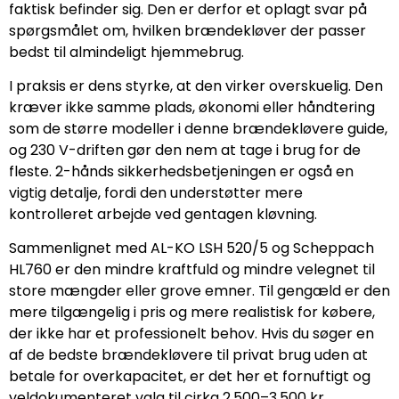
faktisk befinder sig. Den er derfor et oplagt svar på
spørgsmålet om, hvilken brændekløver der passer
bedst til almindeligt hjemmebrug.
I praksis er dens styrke, at den virker overskuelig. Den
kræver ikke samme plads, økonomi eller håndtering
som de større modeller i denne brændekløvere guide,
og 230 V-driften gør den nem at tage i brug for de
fleste. 2-hånds sikkerhedsbetjeningen er også en
vigtig detalje, fordi den understøtter mere
kontrolleret arbejde ved gentagen kløvning.
Sammenlignet med AL-KO LSH 520/5 og Scheppach
HL760 er den mindre kraftfuld og mindre velegnet til
store mængder eller grove emner. Til gengæld er den
mere tilgængelig i pris og mere realistisk for købere,
der ikke har et professionelt behov. Hvis du søger en
af de bedste brændekløvere til privat brug uden at
betale for overkapacitet, er det her et fornuftigt og
veldokumenteret valg til cirka 2.500–3.500 kr.