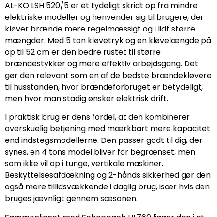
AL-KO LSH 520/5 er et tydeligt skridt op fra mindre
elektriske modeller og henvender sig til brugere, der
kløver brænde mere regelmæssigt og i lidt større
mængder. Med 5 ton kløvetryk og en kløvelængde på
op til 52 cm er den bedre rustet til større
brændestykker og mere effektiv arbejdsgang. Det
gør den relevant som en af de bedste brændekløvere
til husstanden, hvor brændeforbruget er betydeligt,
men hvor man stadig ønsker elektrisk drift.
I praktisk brug er dens fordel, at den kombinerer
overskuelig betjening med mærkbart mere kapacitet
end indstegsmodellerne. Den passer godt til dig, der
synes, en 4 tons model bliver for begrænset, men
som ikke vil op i tunge, vertikale maskiner.
Beskyttelsesafdækning og 2-hånds sikkerhed gør den
også mere tillidsvækkende i daglig brug, især hvis den
bruges jævnligt gennem sæsonen.