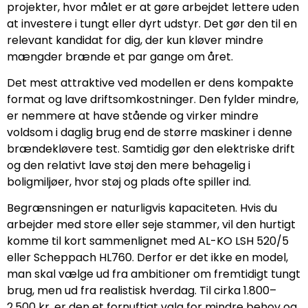
projekter, hvor målet er at gøre arbejdet lettere uden
at investere i tungt eller dyrt udstyr. Det gør den til en
relevant kandidat for dig, der kun kløver mindre
mængder brænde et par gange om året.
Det mest attraktive ved modellen er dens kompakte
format og lave driftsomkostninger. Den fylder mindre,
er nemmere at have stående og virker mindre
voldsom i daglig brug end de større maskiner i denne
brændekløvere test. Samtidig gør den elektriske drift
og den relativt lave støj den mere behagelig i
boligmiljøer, hvor støj og plads ofte spiller ind.
Begrænsningen er naturligvis kapaciteten. Hvis du
arbejder med store eller seje stammer, vil den hurtigt
komme til kort sammenlignet med AL-KO LSH 520/5
eller Scheppach HL760. Derfor er det ikke en model,
man skal vælge ud fra ambitioner om fremtidigt tungt
brug, men ud fra realistisk hverdag. Til cirka 1.800–
2.500 kr. er den et fornuftigt valg for mindre behov og