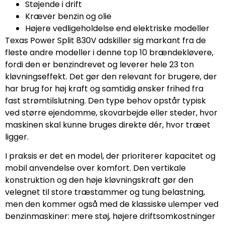
Støjende i drift
Kræver benzin og olie
Højere vedligeholdelse end elektriske modeller
Texas Power Split 830V adskiller sig markant fra de
fleste andre modeller i denne top 10 brændekløvere,
fordi den er benzindrevet og leverer hele 23 ton
kløvningseffekt. Det gør den relevant for brugere, der
har brug for høj kraft og samtidig ønsker frihed fra
fast strømtilslutning. Den type behov opstår typisk
ved større ejendomme, skovarbejde eller steder, hvor
maskinen skal kunne bruges direkte dér, hvor træet
ligger.
I praksis er det en model, der prioriterer kapacitet og
mobil anvendelse over komfort. Den vertikale
konstruktion og den høje kløvningskraft gør den
velegnet til store træstammer og tung belastning,
men den kommer også med de klassiske ulemper ved
benzinmaskiner: mere støj, højere driftsomkostninger