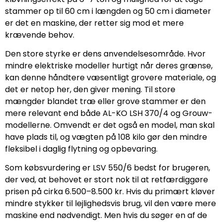
stammer op til 60 cm i længden og 50 cm i diameter
er det en maskine, der retter sig mod et mere
krævende behov.
Den store styrke er dens anvendelsesområde. Hvor
mindre elektriske modeller hurtigt når deres grænse,
kan denne håndtere væsentligt grovere materiale, og
det er netop her, den giver mening. Til store
mængder blandet træ eller grove stammer er den
mere relevant end både AL-KO LSH 370/4 og Grouw-
modellerne. Omvendt er det også en model, man skal
have plads til, og vægten på 108 kilo gør den mindre
fleksibel i daglig flytning og opbevaring.
Som købsvurdering er LSV 550/6 bedst for brugeren,
der ved, at behovet er stort nok til at retfærdiggøre
prisen på cirka 6.500–8.500 kr. Hvis du primært kløver
mindre stykker til lejlighedsvis brug, vil den være mere
maskine end nødvendigt. Men hvis du søger en af de