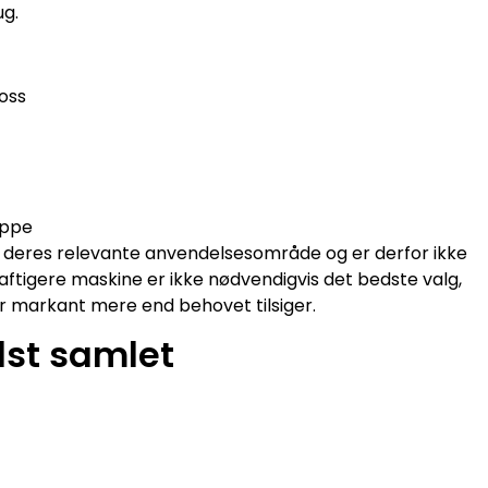
ug.
oss
uppe
a deres relevante anvendelsesområde og er derfor ikke
ftigere maskine er ikke nødvendigvis det bedste valg,
er markant mere end behovet tilsiger.
st samlet