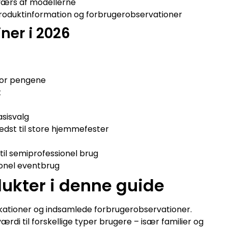
værs af modellerne
roduktinformation og forbrugerobservationer
ner i 2026
for pengene
t
sisvalg
edst til store hjemmefester
til semiprofessionel brug
ionel eventbrug
dukter i denne guide
ationer og indsamlede forbrugerobservationer.
ærdi til forskellige typer brugere – især familier og