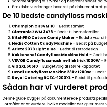
Sammenligning af styrker og begrænsninger på t
Praktiske vurderinger baseret på dokumenteret p
De 10 bedste candyfloss maski
Champion CHSVM110
– Bedst samlet
Clatronic ZWM 3478
– Bedst til børnefamilier
KitchPRO Cotton Candy Maker
– Bedste værdi 
Nedis Cotton Candy Machine
– Bedst på budge
Ariete 2973 Light Blue
– Bedst til retrodesign
Køkkenchef Candyfloss Maskine Hvid
– Godt ba
VEVOR Candyflossmaskine Elektrisk 1000W
– B
vidaXL 50510
– Budgetvalg til større kapacitet
Hendi Candyfloss Maskine 230V 1200W
– Bedst 
Royal Catering RCZC-1200XL
– Bedst til profess
Sådan har vi vurderet pro
Denne guide bygger på dokumenterede produktspecifik
Formålet er at vurdere, hvilke modeller der giver mest v