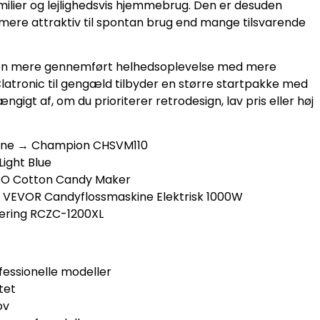
amilier og lejlighedsvis hjemmebrug. Den er desuden
 mere attraktiv til spontan brug end mange tilsvarende
re en mere gennemført helhedsoplevelse med mere
Clatronic til gengæld tilbyder en større startpakke med
ngigt af, om du prioriterer retrodesign, lav pris eller høj
kine → Champion CHSVM110
Light Blue
PRO Cotton Candy Maker
 → VEVOR Candyflossmaskine Elektrisk 1000W
tering RCZC-1200XL
essionelle modeller
tet
ov