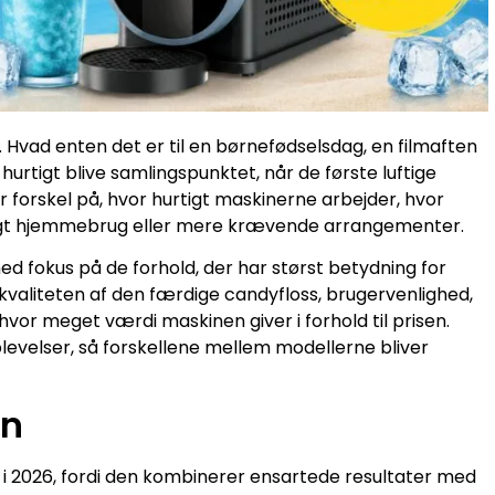
. Hvad enten det er til en børnefødselsdag, en filmaften
urtigt blive samlingspunktet, når de første luftige
 forskel på, hvor hurtigt maskinerne arbejder, hvor
eligt hjemmebrug eller mere krævende arrangementer.
d fokus på de forhold, der har størst betydning for
valiteten af den færdige candyfloss, brugervenlighed,
hvor meget værdi maskinen giver i forhold til prisen.
evelser, så forskellene mellem modellerne bliver
en
 2026, fordi den kombinerer ensartede resultater med