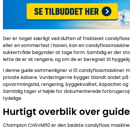
Der er noget særligt ved duften af frisklavet candyfloss
eller en sommerfest i haven, kan en candyflossmaskine h
sukkertråde begynder at tage form. Samtidig er der stor
lette de er at rengøre, og om de er beregnet til hygg
I denne guide sammenligner vi 10 candyflossmaskiner me
private købere. Vurderingerne bygger blandt andet på k
opvarmningstid, rengøring, byggekvalitet, kapacitet og 
Samtidig tager vi højde for dokumenterede forbrugeropl
tydelige.
Hurtigt overblik over guid
Champion CHSVM110 er den bedste candyfloss maskine i