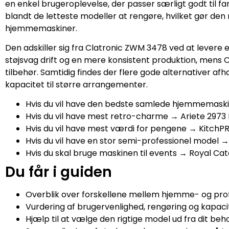
en enkel brugeroplevelse, der passer særligt godt til f
blandt de letteste modeller at rengøre, hvilket gør den
hjemmemaskiner.
Den adskiller sig fra Clatronic ZWM 3478 ved at leve
støjsvag drift og en mere konsistent produktion, mens 
tilbehør. Samtidig findes der flere gode alternativer afhæ
kapacitet til større arrangementer.
Hvis du vil have den bedste samlede hjemmemas
Hvis du vil have mest retro-charme → Ariete 2973 
Hvis du vil have mest værdi for pengene → Kitch
Hvis du vil have en stor semi-professionel model
Hvis du skal bruge maskinen til events → Royal Ca
Du får i guiden
Overblik over forskellene mellem hjemme- og prof
Vurdering af brugervenlighed, rengøring og kapaci
Hjælp til at vælge den rigtige model ud fra dit beh