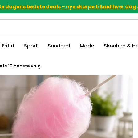
Se dagens bedste deals – nye skarpe tilbud hver dag 
Fritid
Sport
Sundhed
Mode
Skønhed & He
ets 10 bedste valg