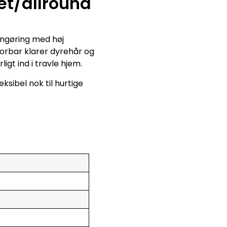
et/allround
engøring med høj
torbar klarer dyrehår og
igt ind i travle hjem.
sibel nok til hurtige