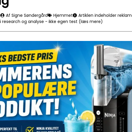
lg
5
Af Signe Søndergård
Hjemmet
Artiklen indeholder reklam
å research og analyse - ikke egen test (læs mere)