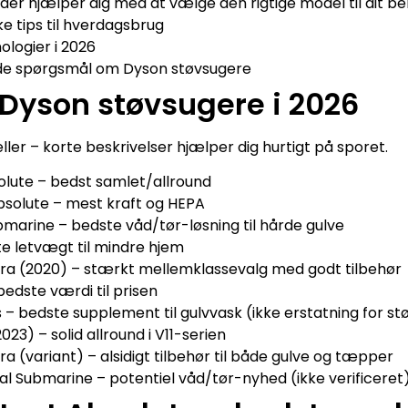
der hjælper dig med at vælge den rigtige model til dit b
e tips til hverdagsbrug
nologier i 2026
ede spørgsmål om Dyson støvsugere
 Dyson støvsugere i 2026
ler – korte beskrivelser hjælper dig hurtigt på sporet.
lute – bedst samlet/allround
solute – mest kraft og HEPA
marine – bedste våd/tør-løsning til hårde gulve
te letvægt til mindre hjem
tra (2020) – stærkt mellemklassevalg med godt tilbehør
edste værdi til prisen
– bedste supplement til gulvvask (ikke erstatning for st
23) – solid allround i V11-serien
ra (variant) – alsidigt tilbehør til både gulve og tæpper
al Submarine – potentiel våd/tør-nyhed (ikke verificeret