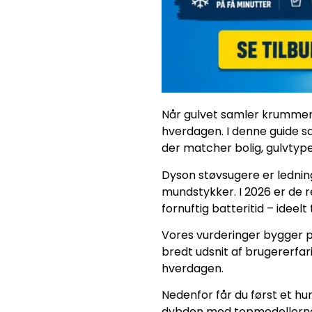
Når gulvet samler krummer, 
hverdagen. I denne guide 
der matcher bolig, gulvty
Dyson støvsugere er ledning
mundstykker. I 2026 er de r
fornuftig batteritid – ideelt
Vores vurderinger bygger på
bredt udsnit af brugererfar
hverdagen.
Nedenfor får du først et hurti
dybden med topmodellerne. I