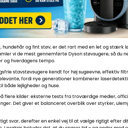
hundehår og fint støv, er det rart med en let og stærk løs
samler vi de mest gennemførte Dyson støvsugere, så du 
per og hverdagens tempo.
sfrie stavstøvsugere kendt for høj sugeevne, effektiv filt
elevante, fordi nye generationer kombinerer laserdetekti
 til både lejligheder og huse.
 flere kilder: eksterne tests fra troværdige medier, offi
inger. Det giver et balanceret overblik over styrker, ulem
gt svar, derefter en enkel vej til at vælge rigtigt efter dit 
 praksis betyder det, at du sparer tid – og ender med en