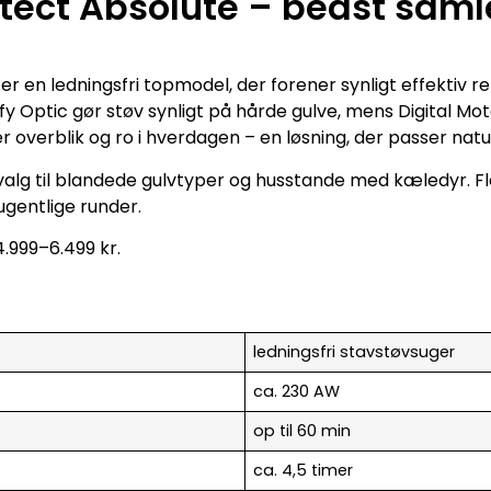
tect Absolute – bedst saml
r en ledningsfri topmodel, der forener synligt effektiv r
fy Optic gør støv synligt på hårde gulve, mens Digital Mo
 overblik og ro i hverdagen – en løsning, der passer naturl
alg til blandede gulvtyper og husstande med kæledyr. Flek
ugentlige runder.
 4.999–6.499 kr.
ledningsfri stavstøvsuger
ca. 230 AW
op til 60 min
ca. 4,5 timer