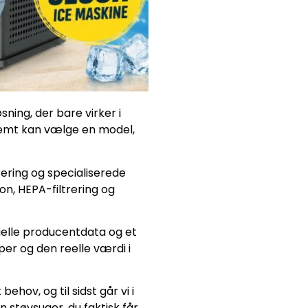
ning, der bare virker i
nemt kan vælge en model,
rering og specialiserede
on, HEPA-filtrering og
cielle producentdata og et
per og den reelle værdi i
behov, og til sidst går vi i
 støvsuger, du faktisk får