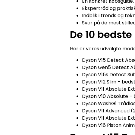
En konkret købsguide, 
Ekspertråd og praktisk
Indblik i trends og tek
Svar på de mest still
De 10 bedste
Her er vores udvalgte model
Dyson V15 Detect Abso
Dyson Gen5 Detect Ab
Dyson V15s Detect Sub
Dyson V12 Slim – beds
Dyson V11 Absolute Ex
Dyson V10 Absolute – b
Dyson WashG1 Trådløs 
Dyson V11 Advanced (20
Dyson V11 Absolute Ext
Dyson V16 Piston Anim