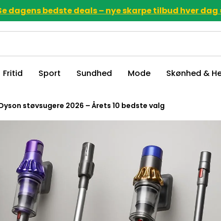
Se dagens bedste deals – nye skarpe tilbud hver dag 
Fritid
Sport
Sundhed
Mode
Skønhed & He
Dyson støvsugere 2026 – Årets 10 bedste valg