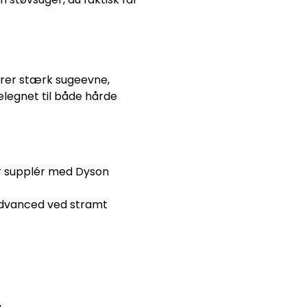
erer stærk sugeevne,
 velegnet til både hårde
er supplér med Dyson
 Advanced ved stramt