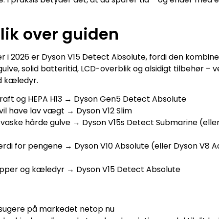
lik over guiden
 i 2026 er Dyson V15 Detect Absolute, fordi den kombin
gulve, solid batteritid, LCD-overblik og alsidigt tilbehør –
d kæledyr.
 kraft og HEPA H13 → Dyson Gen5 Detect Absolute
vil have lav vægt → Dyson V12 Slim
og vaske hårde gulve → Dyson V15s Detect Submarine (ell
værdi for pengene → Dyson V10 Absolute (eller Dyson V8
pper og kæledyr → Dyson V15 Detect Absolute
sugere på markedet netop nu