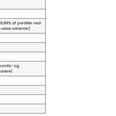
 99,99% af partikler ned
 visse varianter)
, kombi- og
ariere)