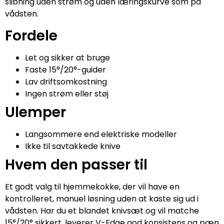
slibning uden strøm og uden læringskurve som på
vådsten.
Fordele
Let og sikker at bruge
Faste 15°/20°-guider
Lav driftsomkostning
Ingen strøm eller støj
Ulemper
Langsommere end elektriske modeller
Ikke til savtakkede knive
Hvem den passer til
Et godt valg til hjemmekokke, der vil have en
kontrolleret, manuel løsning uden at kaste sig ud i
vådsten. Har du et blandet knivsæt og vil matche
15°/20° sikkert, leverer V-Edge god konsistens og pæn