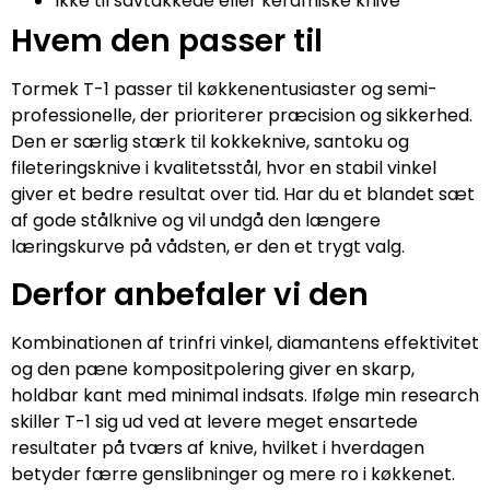
Ikke til savtakkede eller keramiske knive
Hvem den passer til
Tormek T-1 passer til køkkenentusiaster og semi-
professionelle, der prioriterer præcision og sikkerhed.
Den er særlig stærk til kokkeknive, santoku og
fileteringsknive i kvalitetsstål, hvor en stabil vinkel
giver et bedre resultat over tid. Har du et blandet sæt
af gode stålknive og vil undgå den længere
læringskurve på vådsten, er den et trygt valg.
Derfor anbefaler vi den
Kombinationen af trinfri vinkel, diamantens effektivitet
og den pæne kompositpolering giver en skarp,
holdbar kant med minimal indsats. Ifølge min research
skiller T-1 sig ud ved at levere meget ensartede
resultater på tværs af knive, hvilket i hverdagen
betyder færre genslibninger og mere ro i køkkenet.