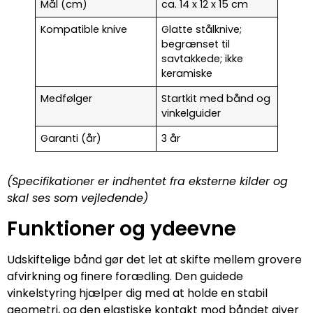
Mål (cm)
ca. 14 x 12 x 15 cm
Kompatible knive
Glatte stålknive;
begrænset til
savtakkede; ikke
keramiske
Medfølger
Startkit med bånd og
vinkelguider
Garanti (år)
3 år
(Specifikationer er indhentet fra eksterne kilder og
skal ses som vejledende)
Funktioner og ydeevne
Udskiftelige bånd gør det let at skifte mellem grovere
afvirkning og finere forædling. Den guidede
vinkelstyring hjælper dig med at holde en stabil
geometri, og den elastiske kontakt mod båndet giver