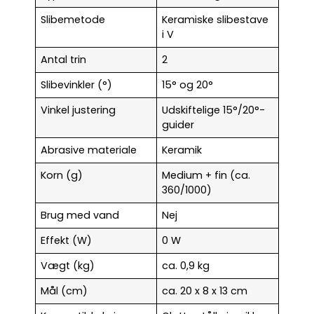
Slibemetode
Keramiske slibestave
i V
Antal trin
2
Slibevinkler (°)
15° og 20°
Vinkel justering
Udskiftelige 15°/20°-
guider
Abrasive materiale
Keramik
Korn (g)
Medium + fin (ca.
360/1000)
Brug med vand
Nej
Effekt (W)
0 W
Vægt (kg)
ca. 0,9 kg
Mål (cm)
ca. 20 x 8 x 13 cm