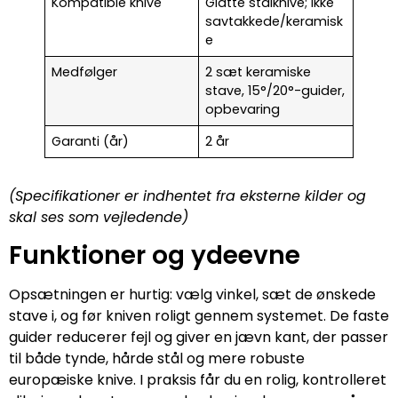
Kompatible knive
Glatte stålknive; ikke
savtakkede/keramisk
e
Medfølger
2 sæt keramiske
stave, 15°/20°-guider,
opbevaring
Garanti (år)
2 år
(Specifikationer er indhentet fra eksterne kilder og
skal ses som vejledende)
Funktioner og ydeevne
Opsætningen er hurtig: vælg vinkel, sæt de ønskede
stave i, og før kniven roligt gennem systemet. De faste
guider reducerer fejl og giver en jævn kant, der passer
til både tynde, hårde stål og mere robuste
europæiske knive. I praksis får du en rolig, kontrolleret