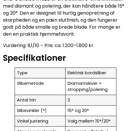
med diamant og polering, der kan håndtere både 15°
og 20°. Den er designet til hurtig genopretning af
skarpheden og en pæn slutfinish, og den fungerer
godt på både smalle og brede blade. For mange er
den en praktisk hjemmefavorit.
Vurdering: 9,1/10 – Pris: ca. 1.200–1.800 kr.
Specifikationer
Type
Elektrisk bordsliber
Slibemetode
Diamantskiver +
stropping/polering
Antal trin
3
Slibevinkler (°)
15° og 20°
Vinkel justering
Valg mellem 15°/20°