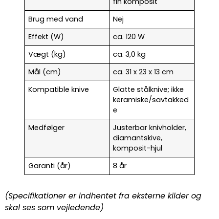
fin komposit
Brug med vand
Nej
Effekt (W)
ca. 120 W
Vægt (kg)
ca. 3,0 kg
Mål (cm)
ca. 31 x 23 x 13 cm
Kompatible knive
Glatte stålknive; ikke
keramiske/savtakked
e
Medfølger
Justerbar knivholder,
diamantskive,
komposit-hjul
Garanti (år)
8 år
(Specifikationer er indhentet fra eksterne kilder og
skal ses som vejledende)