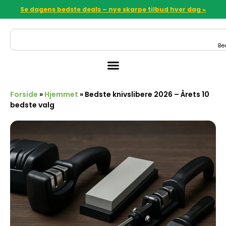
Se dagens bedste deals – nye skarpe tilbud hver dag »
Be
Forside
»
Hjemmet
»
Bedste knivslibere 2026 – Årets 10
bedste valg