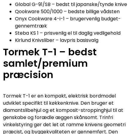
Global G-91/SB – bedst til japanske/tynde knive
Qookware 500/1000 – bedste billige vådsten
Onyx Cookware 4-i-1 – brugervenlig budget-
gennemtræk
Steba KS 1 – prisvenlig el til daglig vedligehold
Kirlund Knivsliber – lavpris basisvalg
Tormek T-1 – bedst
samlet/premium
præcision
Tormek T-1 er en kompakt, elektrisk bordmodel
udviklet specifikt til køkkenknive. Den bruger et
diamantslibehjul og et komposit-stroppinghjul til at
genskabe og forædle æggen skånsomt. Trinfri
vinkelstyring gør det let at ramme knivens geometri
præcist, og byggekvaliteten er gennemført. Den