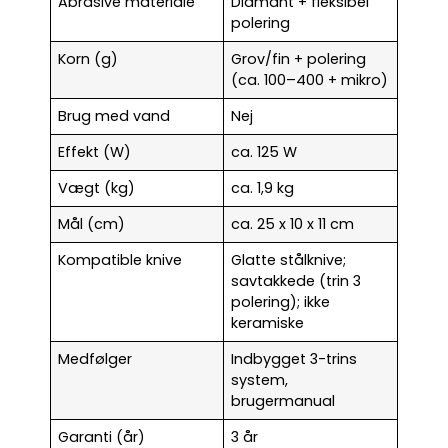
Abrasive materiale
Diamant + fleksibel
polering
Korn (g)
Grov/fin + polering
(ca. 100–400 + mikro)
Brug med vand
Nej
Effekt (W)
ca. 125 W
Vægt (kg)
ca. 1,9 kg
Mål (cm)
ca. 25 x 10 x 11 cm
Kompatible knive
Glatte stålknive;
savtakkede (trin 3
polering); ikke
keramiske
Medfølger
Indbygget 3-trins
system,
brugermanual
Garanti (år)
3 år