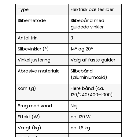
Type
Elektrisk bæltesliber
Slibemetode
Slibebånd med
guidede vinkler
Antal trin
3
Slibevinkler (°)
14° og 20°
Vinkel justering
Valg af faste guider
Abrasive materiale
Slibebånd
(aluminiumoxid)
Korn (g)
Flere bånd (ca.
120/240/400–1000)
Brug med vand
Nej
Effekt (W)
ca. 120 W
Vægt (kg)
ca. 1,6 kg