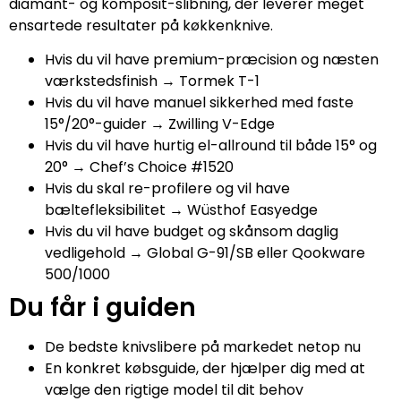
diamant- og komposit-slibning, der leverer meget
ensartede resultater på køkkenknive.
Hvis du vil have premium-præcision og næsten
værkstedsfinish → Tormek T-1
Hvis du vil have manuel sikkerhed med faste
15°/20°-guider → Zwilling V-Edge
Hvis du vil have hurtig el-allround til både 15° og
20° → Chef’s Choice #1520
Hvis du skal re-profilere og vil have
bæltefleksibilitet → Wüsthof Easyedge
Hvis du vil have budget og skånsom daglig
vedligehold → Global G-91/SB eller Qookware
500/1000
Du får i guiden
De bedste knivslibere på markedet netop nu
En konkret købsguide, der hjælper dig med at
vælge den rigtige model til dit behov