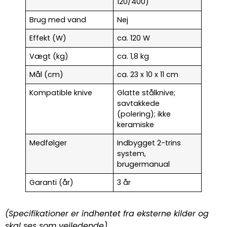
120/400)
Brug med vand
Nej
Effekt (W)
ca. 120 W
Vægt (kg)
ca. 1,8 kg
Mål (cm)
ca. 23 x 10 x 11 cm
Kompatible knive
Glatte stålknive;
savtakkede
(polering); ikke
keramiske
Medfølger
Indbygget 2-trins
system,
brugermanual
Garanti (år)
3 år
(Specifikationer er indhentet fra eksterne kilder og
skal ses som vejledende)