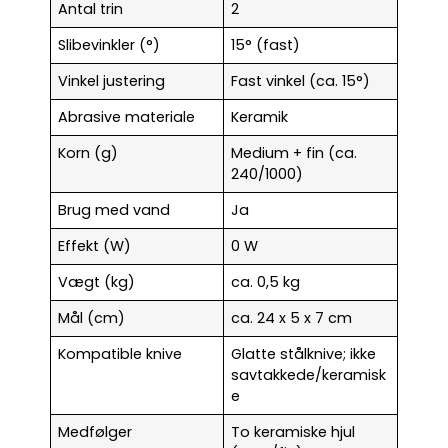
Antal trin
2
Slibevinkler (°)
15° (fast)
Vinkel justering
Fast vinkel (ca. 15°)
Abrasive materiale
Keramik
Korn (g)
Medium + fin (ca.
240/1000)
Brug med vand
Ja
Effekt (W)
0 W
Vægt (kg)
ca. 0,5 kg
Mål (cm)
ca. 24 x 5 x 7 cm
Kompatible knive
Glatte stålknive; ikke
savtakkede/keramisk
e
Medfølger
To keramiske hjul