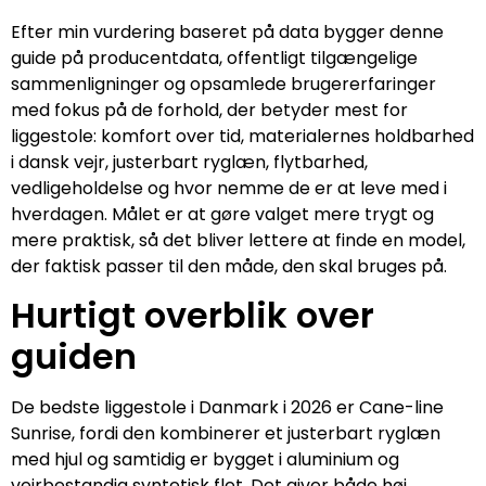
Efter min vurdering baseret på data bygger denne
guide på producentdata, offentligt tilgængelige
sammenligninger og opsamlede brugererfaringer
med fokus på de forhold, der betyder mest for
liggestole: komfort over tid, materialernes holdbarhed
i dansk vejr, justerbart ryglæn, flytbarhed,
vedligeholdelse og hvor nemme de er at leve med i
hverdagen. Målet er at gøre valget mere trygt og
mere praktisk, så det bliver lettere at finde en model,
der faktisk passer til den måde, den skal bruges på.
Hurtigt overblik over
guiden
De bedste liggestole i Danmark i 2026 er Cane-line
Sunrise, fordi den kombinerer et justerbart ryglæn
med hjul og samtidig er bygget i aluminium og
vejrbestandig syntetisk flet. Det giver både høj