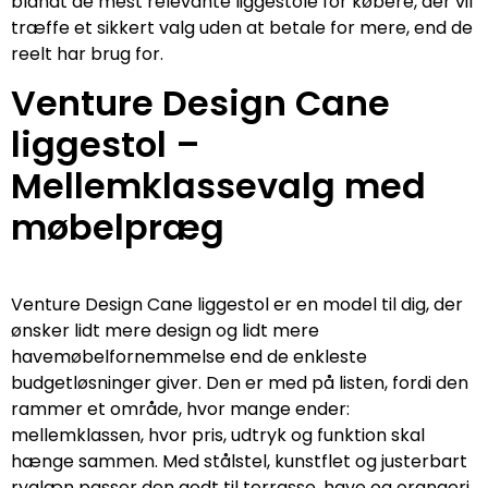
blandt de mest relevante liggestole for købere, der vil
træffe et sikkert valg uden at betale for mere, end de
reelt har brug for.
Venture Design Cane
liggestol –
Mellemklassevalg med
møbelpræg
Venture Design Cane liggestol er en model til dig, der
ønsker lidt mere design og lidt mere
havemøbelfornemmelse end de enkleste
budgetløsninger giver. Den er med på listen, fordi den
rammer et område, hvor mange ender:
mellemklassen, hvor pris, udtryk og funktion skal
hænge sammen. Med stålstel, kunstflet og justerbart
ryglæn passer den godt til terrasse, have og orangeri.