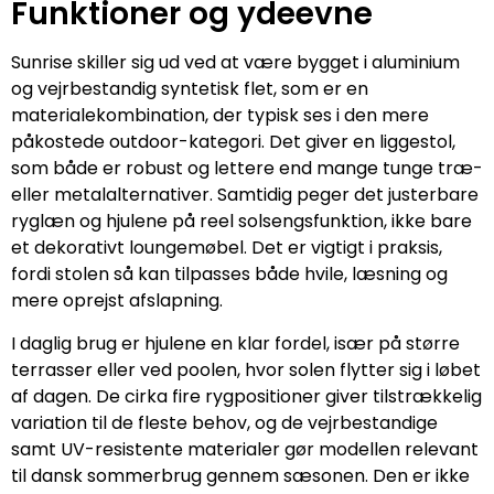
Funktioner og ydeevne
Sunrise skiller sig ud ved at være bygget i aluminium
og vejrbestandig syntetisk flet, som er en
materialekombination, der typisk ses i den mere
påkostede outdoor-kategori. Det giver en liggestol,
som både er robust og lettere end mange tunge træ-
eller metalalternativer. Samtidig peger det justerbare
ryglæn og hjulene på reel solsengsfunktion, ikke bare
et dekorativt loungemøbel. Det er vigtigt i praksis,
fordi stolen så kan tilpasses både hvile, læsning og
mere oprejst afslapning.
I daglig brug er hjulene en klar fordel, især på større
terrasser eller ved poolen, hvor solen flytter sig i løbet
af dagen. De cirka fire rygpositioner giver tilstrækkelig
variation til de fleste behov, og de vejrbestandige
samt UV-resistente materialer gør modellen relevant
til dansk sommerbrug gennem sæsonen. Den er ikke