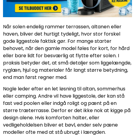
Når solen endelig rammer terrassen, altanen eller
haven, bliver det hurtigt tydeligt, hvor stor forskel
gode liggestole faktisk gør. For mange starter
behovet, når den gamle model føles for kort, for hård
eller bare lidt for besværlig at flytte efter solen. I
praksis betyder det, at små detaljer som liggelængde,
ryglæn, hjul og materialer får langt større betydning,
end man først regner med.
Nogle leder efter en let løsning til altan, sommerhus
eller camping. Andre vil have liggestole, der kan stå
fast ved poolen eller indgå roligt og pænt på en
større træterrasse. Derfor er det ikke nok at kigge på
design alene. Hvis komforten halter, eller
vedligeholdelsen bliver et bøvl, ender selv pæne
modeller ofte med at stå ubrugt i længden.