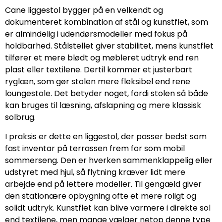
Cane liggestol bygger på en velkendt og
dokumenteret kombination af stål og kunstflet, som
er almindelig i udendørsmodeller med fokus på
holdbarhed. Stålstellet giver stabilitet, mens kunstflet
tilfører et mere blødt og møbleret udtryk end ren
plast eller textilene. Dertil kommer et justerbart
ryglæn, som gør stolen mere fleksibel end rene
loungestole. Det betyder noget, fordi stolen så både
kan bruges til læsning, afslapning og mere klassisk
solbrug.
I praksis er dette en liggestol, der passer bedst som
fast inventar på terrassen frem for som mobil
sommerseng. Den er hverken sammenklappelig eller
udstyret med hjul, så flytning kræver lidt mere
arbejde end på lettere modeller. Til gengæld giver
den stationære opbygning ofte et mere roligt og
solidt udtryk. Kunstflet kan blive varmere i direkte sol
end textilene, men mange vælger netop denne type