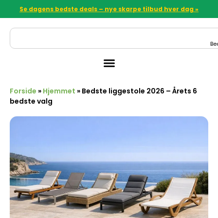
Se dagens bedste deals – nye skarpe tilbud hver dag »
Be
Forside
»
Hjemmet
»
Bedste liggestole 2026 – Årets 6
bedste valg