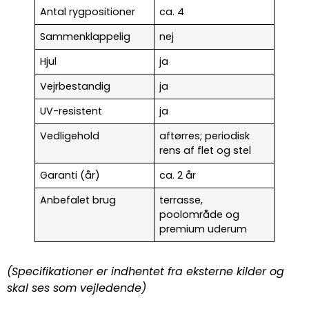
Antal rygpositioner
ca. 4
Sammenklappelig
nej
Hjul
ja
Vejrbestandig
ja
UV-resistent
ja
Vedligehold
aftørres; periodisk
rens af flet og stel
Garanti (år)
ca. 2 år
Anbefalet brug
terrasse,
poolområde og
premium uderum
(Specifikationer er indhentet fra eksterne kilder og
skal ses som vejledende)