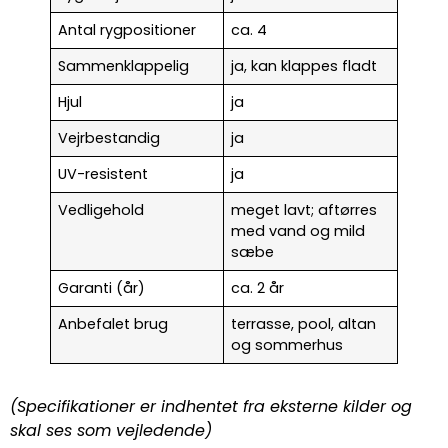
Antal rygpositioner
ca. 4
Sammenklappelig
ja, kan klappes fladt
Hjul
ja
Vejrbestandig
ja
UV-resistent
ja
Vedligehold
meget lavt; aftørres
med vand og mild
sæbe
Garanti (år)
ca. 2 år
Anbefalet brug
terrasse, pool, altan
og sommerhus
(Specifikationer er indhentet fra eksterne kilder og
skal ses som vejledende)