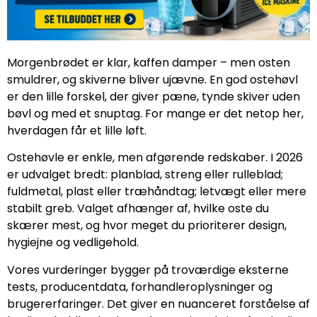
Morgenbrødet er klar, kaffen damper – men osten
smuldrer, og skiverne bliver ujævne. En god ostehøvl
er den lille forskel, der giver pæne, tynde skiver uden
bøvl og med et snuptag. For mange er det netop her,
hverdagen får et lille løft.
Ostehøvle er enkle, men afgørende redskaber. I 2026
er udvalget bredt: planblad, streng eller rulleblad;
fuldmetal, plast eller træhåndtag; letvægt eller mere
stabilt greb. Valget afhænger af, hvilke oste du
skærer mest, og hvor meget du prioriterer design,
hygiejne og vedligehold.
Vores vurderinger bygger på troværdige eksterne
tests, producentdata, forhandleroplysninger og
brugererfaringer. Det giver en nuanceret forståelse af