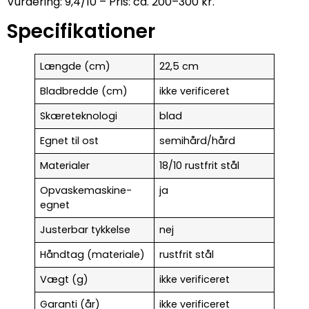
Vurdering: 9,4/10 – Pris: ca. 200–300 kr.
Specifikationer
Længde (cm)
22,5 cm
Bladbredde (cm)
ikke verificeret
Skæreteknologi
blad
Egnet til ost
semihård/hård
Materialer
18/10 rustfrit stål
Opvaskemaskine-
ja
egnet
Justerbar tykkelse
nej
Håndtag (materiale)
rustfrit stål
Vægt (g)
ikke verificeret
Garanti (år)
ikke verificeret