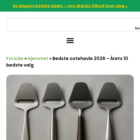
Se dagens bedste deals – nye skarpe tilbud hver dag »
Be
Forside
»
Hjemmet
»
Bedste ostehøvle 2026 – Årets 10
bedste valg