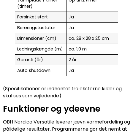
Varmplade / timer
Op til 12 timer
(timer)
Forsinket start
Ja
Berøringstastatur
Ja
Dimensioner (cm)
ca. 28 x 28 x 25 cm
Ledningslængde (m)
ca. 1,0 m
Garanti (år)
2 år
Auto shutdown
Ja
(Specifikationer er indhentet fra eksterne kilder og
skal ses som vejledende)
Funktioner og ydeevne
OBH Nordica Versatile leverer jævn varmefordeling og
pålidelige resultater. Programmerne gør det nemt at