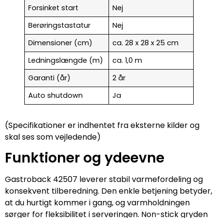
Forsinket start
Nej
Berøringstastatur
Nej
Dimensioner (cm)
ca. 28 x 28 x 25 cm
Ledningslængde (m)
ca. 1,0 m
Garanti (år)
2 år
Auto shutdown
Ja
(Specifikationer er indhentet fra eksterne kilder og
skal ses som vejledende)
Funktioner og ydeevne
Gastroback 42507 leverer stabil varmefordeling og
konsekvent tilberedning. Den enkle betjening betyder,
at du hurtigt kommer i gang, og varmholdningen
sørger for fleksibilitet i serveringen. Non-stick gryden