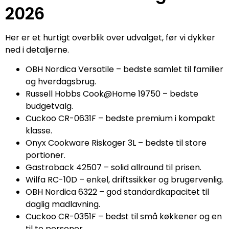
2026
Her er et hurtigt overblik over udvalget, før vi dykker
ned i detaljerne.
OBH Nordica Versatile – bedste samlet til familier
og hverdagsbrug.
Russell Hobbs Cook@Home 19750 – bedste
budgetvalg.
Cuckoo CR-0631F – bedste premium i kompakt
klasse.
Onyx Cookware Riskoger 3L – bedste til store
portioner.
Gastroback 42507 – solid allround til prisen.
Wilfa RC-10D – enkel, driftssikker og brugervenlig.
OBH Nordica 6322 – god standardkapacitet til
daglig madlavning.
Cuckoo CR-0351F – bedst til små køkkener og en
til to personer.