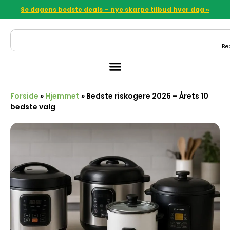
Se dagens bedste deals – nye skarpe tilbud hver dag »
Be
Forside
»
Hjemmet
»
Bedste riskogere 2026 – Årets 10
bedste valg