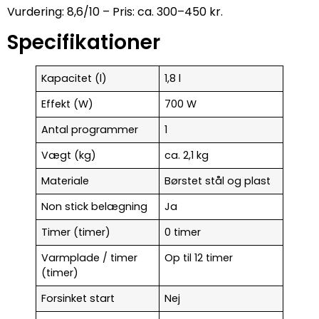
Vurdering: 8,6/10 – Pris: ca. 300–450 kr.
Specifikationer
Kapacitet (l)
1,8 l
Effekt (W)
700 W
Antal programmer
1
Vægt (kg)
ca. 2,1 kg
Materiale
Børstet stål og plast
Non stick belægning
Ja
Timer (timer)
0 timer
Varmplade / timer
Op til 12 timer
(timer)
Forsinket start
Nej