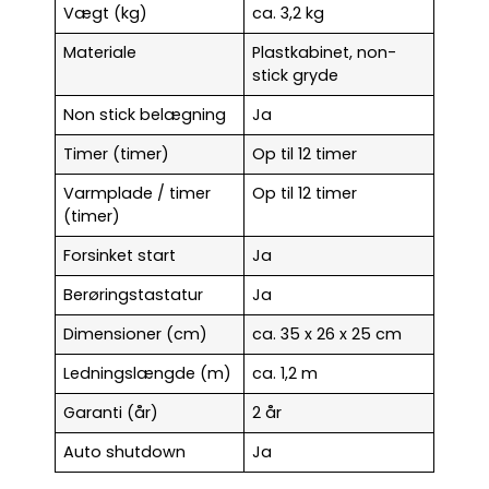
Vægt (kg)
ca. 3,2 kg
Materiale
Plastkabinet, non-
stick gryde
Non stick belægning
Ja
Timer (timer)
Op til 12 timer
Varmplade / timer
Op til 12 timer
(timer)
Forsinket start
Ja
Berøringstastatur
Ja
Dimensioner (cm)
ca. 35 x 26 x 25 cm
Ledningslængde (m)
ca. 1,2 m
Garanti (år)
2 år
Auto shutdown
Ja