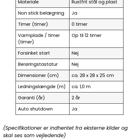
Materiale
Rustfrit stål og plast
Non stick belægning
Ja
Timer (timer)
0 timer
Varmplade / timer
Op til 12 timer
(timer)
Forsinket start
Nej
Berøringstastatur
Nej
Dimensioner (cm)
ca. 28 x 28 x 25 cm
Ledningslængde (m)
ca. 1,0 m
Garanti (år)
2 år
Auto shutdown
Ja
(Specifikationer er indhentet fra eksterne kilder og
skal ses som vejledende)