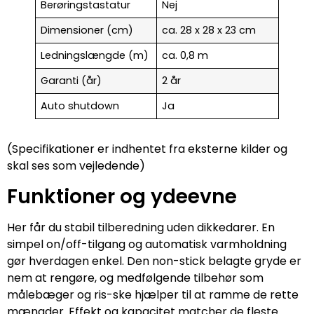
Berøringstastatur
Nej
Dimensioner (cm)
ca. 28 x 28 x 23 cm
Ledningslængde (m)
ca. 0,8 m
Garanti (år)
2 år
Auto shutdown
Ja
(Specifikationer er indhentet fra eksterne kilder og
skal ses som vejledende)
Funktioner og ydeevne
Her får du stabil tilberedning uden dikkedarer. En
simpel on/off-tilgang og automatisk varmholdning
gør hverdagen enkel. Den non-stick belagte gryde er
nem at rengøre, og medfølgende tilbehør som
målebæger og ris-ske hjælper til at ramme de rette
mængder. Effekt og kapacitet matcher de fleste