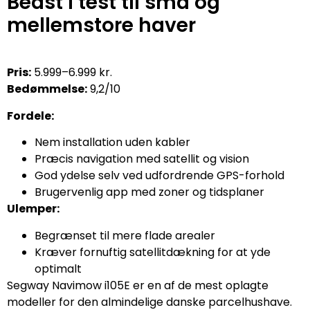
Bedst i test til små og
mellemstore haver
Pris:
5.999–6.999 kr.
Bedømmelse:
9,2/10
Fordele:
Nem installation uden kabler
Præcis navigation med satellit og vision
God ydelse selv ved udfordrende GPS-forhold
Brugervenlig app med zoner og tidsplaner
Ulemper:
Begrænset til mere flade arealer
Kræver fornuftig satellitdækning for at yde
optimalt
Segway Navimow i105E er en af de mest oplagte
modeller for den almindelige danske parcelhushave.