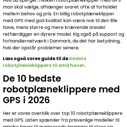
Hvis du spørger, hvilken robotplæneklipper med GPS
man skal vælge, afhænger svaret ofte af forholdet
mellem behov og pris. En billig robotplæneklipper
med GPS med god kvalitet kan være nok til den lille
have, mens større og mere krævende arealer
retfærdiggør en dyrere model. Kig også på support og
forhandlernetværk i Danmark, da det har betydning,
hvis der opstår problemer senere.
Læs også vores guide til de
bedste
robotplæneklippere til små haver
.
De 10 bedste
robotplæneklippere med
GPS i 2026
Her er vores overblik over top 10 robotplæneklippere
med GPS. Listen spænder fra prisvenlige modeller til
mindre haver til avancerede løsninger til store og