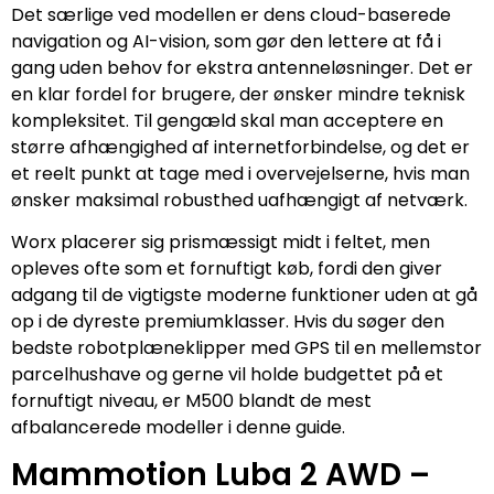
Det særlige ved modellen er dens cloud-baserede
navigation og AI-vision, som gør den lettere at få i
gang uden behov for ekstra antenneløsninger. Det er
en klar fordel for brugere, der ønsker mindre teknisk
kompleksitet. Til gengæld skal man acceptere en
større afhængighed af internetforbindelse, og det er
et reelt punkt at tage med i overvejelserne, hvis man
ønsker maksimal robusthed uafhængigt af netværk.
Worx placerer sig prismæssigt midt i feltet, men
opleves ofte som et fornuftigt køb, fordi den giver
adgang til de vigtigste moderne funktioner uden at gå
op i de dyreste premiumklasser. Hvis du søger den
bedste robotplæneklipper med GPS til en mellemstor
parcelhushave og gerne vil holde budgettet på et
fornuftigt niveau, er M500 blandt de mest
afbalancerede modeller i denne guide.
Mammotion Luba 2 AWD –