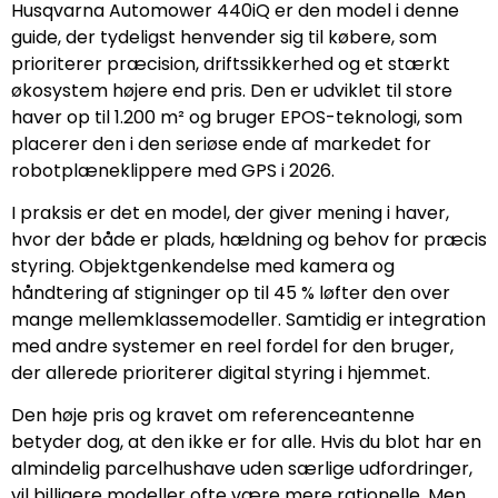
Husqvarna Automower 440iQ er den model i denne
guide, der tydeligst henvender sig til købere, som
prioriterer præcision, driftssikkerhed og et stærkt
økosystem højere end pris. Den er udviklet til store
haver op til 1.200 m² og bruger EPOS-teknologi, som
placerer den i den seriøse ende af markedet for
robotplæneklippere med GPS i 2026.
I praksis er det en model, der giver mening i haver,
hvor der både er plads, hældning og behov for præcis
styring. Objektgenkendelse med kamera og
håndtering af stigninger op til 45 % løfter den over
mange mellemklassemodeller. Samtidig er integration
med andre systemer en reel fordel for den bruger,
der allerede prioriterer digital styring i hjemmet.
Den høje pris og kravet om referenceantenne
betyder dog, at den ikke er for alle. Hvis du blot har en
almindelig parcelhushave uden særlige udfordringer,
vil billigere modeller ofte være mere rationelle. Men