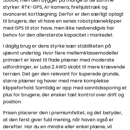
5000H, men den bygger på mange af de samme
styrker: RTK-GPS, AI-kamera, firehjulstræk og
avanceret kortlægning. Derfor er den særligt oplagt
til brugere, der vil have en seriøs robotplæneklipper
med GPS til stor have, men ikke nødvendigvis har
behov for den allerstørste kapacitet i markedet.
I daglig brug er dens styrke især stabiliteten på
ujævnt underlag. Hvor flere mellemklassemodeller
primært er lavet til flade plæner med moderate
udfordringer, er Luba 2 AWD skabt til mere krævende
terræn. Det gør den relevant for kuperede grunde,
større plæner og haver med mere komplekse
klippeforhold. Samtidig er app med sanntidssporing et
plus for brugere, der ønsker tæt kontrol over drift og
position.
Prisen placerer den i premiumfeltet, og det betyder,
at den først giver fuld mening, når haven også er
derefter. Har du en mindre eller enkel plæne, vil