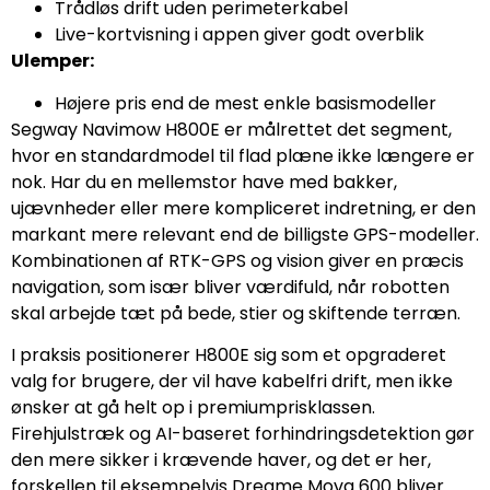
Trådløs drift uden perimeterkabel
Live-kortvisning i appen giver godt overblik
Ulemper:
Højere pris end de mest enkle basismodeller
Segway Navimow H800E er målrettet det segment,
hvor en standardmodel til flad plæne ikke længere er
nok. Har du en mellemstor have med bakker,
ujævnheder eller mere kompliceret indretning, er den
markant mere relevant end de billigste GPS-modeller.
Kombinationen af RTK-GPS og vision giver en præcis
navigation, som især bliver værdifuld, når robotten
skal arbejde tæt på bede, stier og skiftende terræn.
I praksis positionerer H800E sig som et opgraderet
valg for brugere, der vil have kabelfri drift, men ikke
ønsker at gå helt op i premiumprisklassen.
Firehjulstræk og AI-baseret forhindringsdetektion gør
den mere sikker i krævende haver, og det er her,
forskellen til eksempelvis Dreame Mova 600 bliver