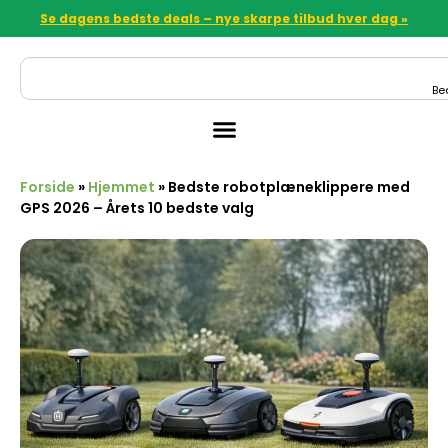
Se dagens bedste deals – nye skarpe tilbud hver dag »
Be
Forside
»
Hjemmet
»
Bedste robotplæneklippere med
GPS 2026 – Årets 10 bedste valg