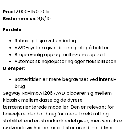
Pris:
12.000–15.000 kr.
Bedømmelse:
8,8/10
Fordele:
Robust på ujævnt underlag
AWD-system giver bedre greb på bakker
Brugervenlig app og multi-zone support
Automatisk højdejustering øger fleksibiliteten
Ulemper:
Batteritiden er mere begrænset ved intensiv
brug
Segway Navimow i206 AWD placerer sig mellem
klassisk mellemklasse og de dyrere
terrænorienterede modeller. Den er relevant for
haveejere, der har brug for mere trækkraft og
stabilitet end en standardmodel giver, men som ikke
nødvendigvis har en meget stor grund. Her bliver