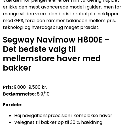
Værdien for pengene er efter min vurdering høj. Det
er ikke den mest avancerede model i guiden, men for
mange vil den være den bedste robotplæneklipper
med GPS, fordi den rammer balancen mellem pris,
teknologi og hverdagsbrug meget præcist.
Segway Navimow H800E –
Det bedste valg til
mellemstore haver med
bakker
Pris:
9.000–9.500 kr.
Bedømmelse:
8,9/10
Fordele:
Høj navigationspræcision i komplekse haver
Velegnet til bakker op til 30 % hældning