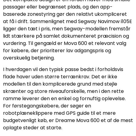
passager eller begrænset plads, og den app-
baserede zonestyring gør den relativt ukompliceret
at få i drift. Sammenlignet med Segway Navimow i105E
ligger den tæt i pris, men Segway-modellen fremstår
lidt stærkere på samlet dokumenteret præcision og
vurdering. Til gengæld er Mova 600 et relevant valg
for købere, der prioriterer lav adgangspris og
overskuelig betjening.
I hverdagen vil den typisk passe bedst i forholdsvis
flade haver uden større terrænkrav. Det er ikke
modellen til den komplicerede grund med stejle
skrænter og store niveauforskelle, men i den rette
ramme leverer den en enkel og fornuftig oplevelse.
For førstegangskøbere, der søger en
robotplæneklippere med GPS guide til et mere
budgetvenligt køb, er Dreame Mova 600 et af de mest
oplagte steder at starte.