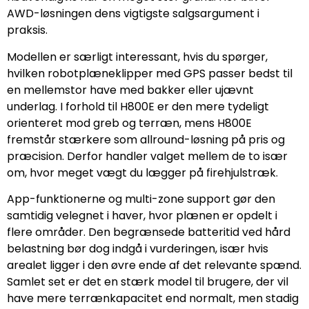
AWD-løsningen dens vigtigste salgsargument i
praksis.
Modellen er særligt interessant, hvis du spørger,
hvilken robotplæneklipper med GPS passer bedst til
en mellemstor have med bakker eller ujævnt
underlag. I forhold til H800E er den mere tydeligt
orienteret mod greb og terræn, mens H800E
fremstår stærkere som allround-løsning på pris og
præcision. Derfor handler valget mellem de to især
om, hvor meget vægt du lægger på firehjulstræk.
App-funktionerne og multi-zone support gør den
samtidig velegnet i haver, hvor plænen er opdelt i
flere områder. Den begrænsede batteritid ved hård
belastning bør dog indgå i vurderingen, især hvis
arealet ligger i den øvre ende af det relevante spænd.
Samlet set er det en stærk model til brugere, der vil
have mere terrænkapacitet end normalt, men stadig