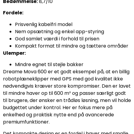
Bedømmelse:
8,7/10
Fordele:
Prisvenlig kabelfri model
Nem opsætning og enkel app-styring
God samlet værdi i forhold til prisen
Kompakt format til mindre og tættere områder
Ulemper:
Mindre egnet til stejle bakker
Dreame Mova 600 er et godt eksempel på, at en billig
robotplæneklipper med GPS med god kvalitet ikke
nødvendigvis kræver store kompromiser. Den er lavet
til mindre haver op til 600 m² og passer særligt godt
til brugere, der ønsker en trådløs løsning, men vil holde
budgettet under kontrol. Her er fokus mere på
enkelhed og praktisk nytte end på avancerede
premiumfunktioner.
Det kompakte design er en fordel i haver med smalle