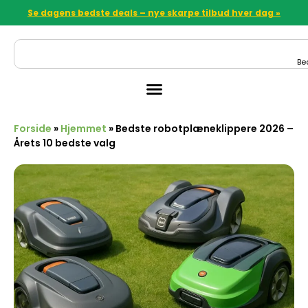
Se dagens bedste deals – nye skarpe tilbud hver dag »
Be
Forside
»
Hjemmet
»
Bedste robotplæneklippere 2026 –
Årets 10 bedste valg