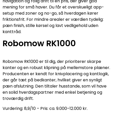
navigation og rolig drift til en pris, der giver god
mening for små haver. Du får et overskueligt app-
setup med zoner og no-go, så hverdagen kører
friktionsfrit. For mindre arealer er værdien tydelig:
pæn finish, stille kørsel og lavt vedligehold uden
kanttråd.
Robomow RK1000
Robomow RK1000 er til dig, der prioriterer skarpe
kanter og en robust klipning på mellemstore plæner.
Producenten er kendt for knivplacering og kantlogik,
der går tæt på bedkanter, hvilket giver en synligt
pæn afslutning. Den tiltaler husstande, som vil have
en solid hverdagspartner med enkel betjening og
troværdig drift.
Vurdering: 8,9/10 – Pris: ca. 9.000–12.000 kr.