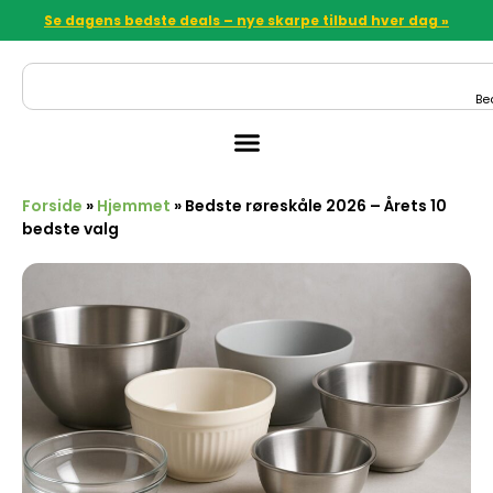
Se dagens bedste deals – nye skarpe tilbud hver dag »
Be
Forside
»
Hjemmet
»
Bedste røreskåle 2026 – Årets 10
bedste valg