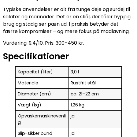
Typiske anvendelser er alt fra tunge deje og surdej til
salater og marinader. Det er en skål, der tåler hyppig
brug og stadig ser pæn ud. I praksis betyder det
færre kompromiser – og mere fokus på madlavning.
Vurdering: 9,4/10. Pris: 300–450 kr.
Specifikationer
Kapacitet (liter)
3,0 l
Materiale
Rustfrit stål
Diameter (cm)
ca. 21–22 cm
Vægt (kg)
1,26 kg
Opvaskemaskinevenli
ja
g
Slip-sikker bund
ja