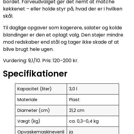
bordet. Farveudvalget gør det nemt at matche
køkkenet – eller holde styr på, hvad der er i hvilken
skål.
Til daglige opgaver som kagerøre, salater og kolde
blandinger er den et oplagt valg. Den støjer mindre
mod redskaber end stål og tager ikke skade af at
blive brugt hele ugen.
Vurdering: 9,1/10. Pris: 120–200 kr.
Specifikationer
Kapacitet (liter)
3,0 l
Materiale
Plast
Diameter (cm)
21,2 cm
Vægt (kg)
ca. 0,3–0,4 kg
Opvaskemaskinevenli
ja