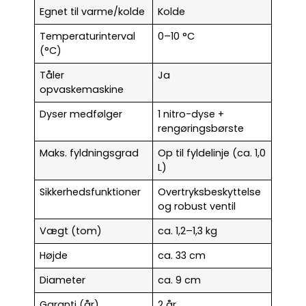
Egnet til varme/kolde
Kolde
Temperaturinterval
0–10 °C
(°C)
Tåler
Ja
opvaskemaskine
Dyser medfølger
1 nitro-dyse +
rengøringsbørste
Maks. fyldningsgrad
Op til fyldelinje (ca. 1,0
L)
Sikkerhedsfunktioner
Overtryksbeskyttelse
og robust ventil
Vægt (tom)
ca. 1,2–1,3 kg
Højde
ca. 33 cm
Diameter
ca. 9 cm
Garanti (år)
2 år