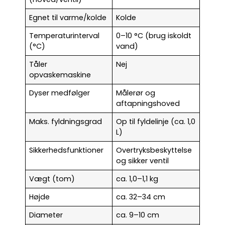
Egnet til varme/kolde
Kolde
Temperaturinterval
0–10 °C (brug iskoldt
(°C)
vand)
Tåler
Nej
opvaskemaskine
Dyser medfølger
Målerør og
aftapningshoved
Maks. fyldningsgrad
Op til fyldelinje (ca. 1,0
L)
Sikkerhedsfunktioner
Overtryksbeskyttelse
og sikker ventil
Vægt (tom)
ca. 1,0–1,1 kg
Højde
ca. 32–34 cm
Diameter
ca. 9–10 cm