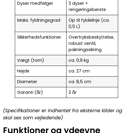
Dyser medfølger
3 dyser +
rengøringsbørste
Maks. fyldningsgrad
Op til fyldelinje (ca.
0,5 L)
Sikkerhedsfunktioner
Overtryksbeskyttelse,
robust ventil,
pakningssikring
Vægt (tom)
ca. 0,9 kg
Højde
ca. 27 cm
Diameter
ca. 8,5 cm
Garanti (år)
2 år
(Specifikationer er indhentet fra eksterne kilder og
skal ses som vejledende)
Funktioner og ydeevne