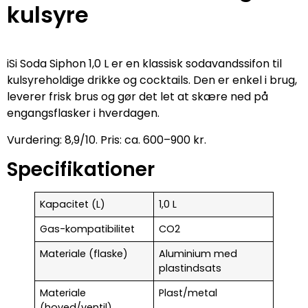
kulsyre
iSi Soda Siphon 1,0 L er en klassisk sodavandssifon til
kulsyreholdige drikke og cocktails. Den er enkel i brug,
leverer frisk brus og gør det let at skære ned på
engangsflasker i hverdagen.
Vurdering: 8,9/10. Pris: ca. 600–900 kr.
Specifikationer
Kapacitet (L)
1,0 L
Gas-kompatibilitet
CO2
Materiale (flaske)
Aluminium med
plastindsats
Materiale
Plast/metal
(hoved/ventil)