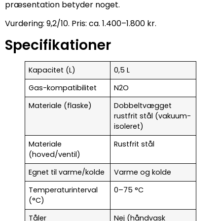
præsentation betyder noget.
Vurdering: 9,2/10. Pris: ca. 1.400–1.800 kr.
Specifikationer
Kapacitet (L)
0,5 L
Gas-kompatibilitet
N2O
Materiale (flaske)
Dobbeltvægget
rustfrit stål (vakuum-
isoleret)
Materiale
Rustfrit stål
(hoved/ventil)
Egnet til varme/kolde
Varme og kolde
Temperaturinterval
0–75 °C
(°C)
Tåler
Nej (håndvask