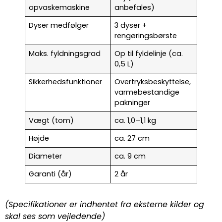
opvaskemaskine
anbefales)
Dyser medfølger
3 dyser +
rengøringsbørste
Maks. fyldningsgrad
Op til fyldelinje (ca.
0,5 L)
Sikkerhedsfunktioner
Overtryksbeskyttelse,
varmebestandige
pakninger
Vægt (tom)
ca. 1,0–1,1 kg
Højde
ca. 27 cm
Diameter
ca. 9 cm
Garanti (år)
2 år
(Specifikationer er indhentet fra eksterne kilder og
skal ses som vejledende)