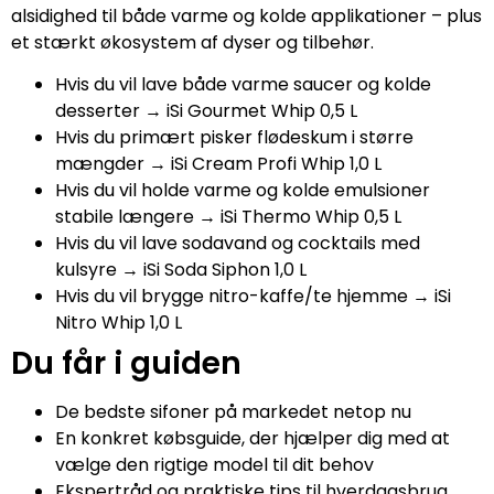
alsidighed til både varme og kolde applikationer – plus
et stærkt økosystem af dyser og tilbehør.
Hvis du vil lave både varme saucer og kolde
desserter → iSi Gourmet Whip 0,5 L
Hvis du primært pisker flødeskum i større
mængder → iSi Cream Profi Whip 1,0 L
Hvis du vil holde varme og kolde emulsioner
stabile længere → iSi Thermo Whip 0,5 L
Hvis du vil lave sodavand og cocktails med
kulsyre → iSi Soda Siphon 1,0 L
Hvis du vil brygge nitro-kaffe/te hjemme → iSi
Nitro Whip 1,0 L
Du får i guiden
De bedste sifoner på markedet netop nu
En konkret købsguide, der hjælper dig med at
vælge den rigtige model til dit behov
Ekspertråd og praktiske tips til hverdagsbrug