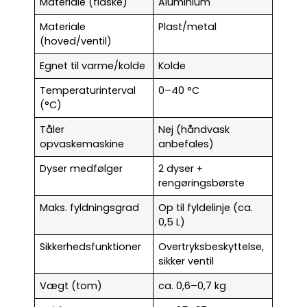
Materiale (flaske)
Aluminium
Materiale
Plast/metal
(hoved/ventil)
Egnet til varme/kolde
Kolde
Temperaturinterval
0–40 °C
(°C)
Tåler
Nej (håndvask
opvaskemaskine
anbefales)
Dyser medfølger
2 dyser +
rengøringsbørste
Maks. fyldningsgrad
Op til fyldelinje (ca.
0,5 L)
Sikkerhedsfunktioner
Overtryksbeskyttelse,
sikker ventil
Vægt (tom)
ca. 0,6–0,7 kg