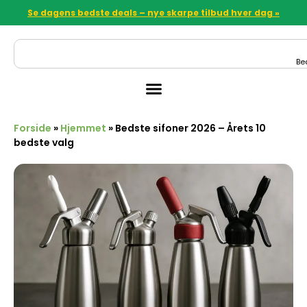
Se dagens bedste deals – nye skarpe tilbud hver dag »
Be
Forside
»
Hjemmet
»
Bedste sifoner 2026 – Årets 10
bedste valg