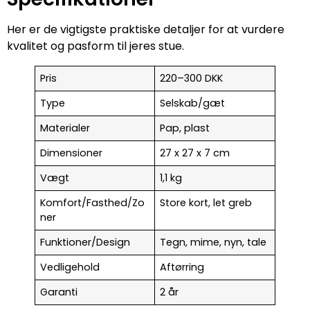
Her er de vigtigste praktiske detaljer for at vurdere
kvalitet og pasform til jeres stue.
Pris
220–300 DKK
Type
Selskab/gæt
Materialer
Pap, plast
Dimensioner
27 x 27 x 7 cm
Vægt
1,1 kg
Komfort/Fasthed/Zo
Store kort, let greb
ner
Funktioner/Design
Tegn, mime, nyn, tale
Vedligehold
Aftørring
Garanti
2 år