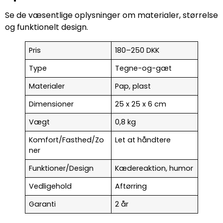
Se de væsentlige oplysninger om materialer, størrelse
og funktionelt design.
Pris
180–250 DKK
Type
Tegne-og-gæt
Materialer
Pap, plast
Dimensioner
25 x 25 x 6 cm
Vægt
0,8 kg
Komfort/Fasthed/Zo
Let at håndtere
ner
Funktioner/Design
Kædereaktion, humor
Vedligehold
Aftørring
Garanti
2 år