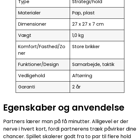
Type
Strategi/hold
Materialer
Pap, plast
Dimensioner
27 x 27 x 7 cm
Vægt
1,0 kg
Komfort/Fasthed/Zo
Store brikker
ner
Funktioner/Design
Samarbejde, taktik
Vedligehold
Aftørring
Garanti
2 år
Egenskaber og anvendelse
Partners lærer man på få minutter. Alligevel er der
nerve i hvert kort, fordi partnerens træk påvirker dine
chancer. Spillet skalerer godt fra to par til flere hold