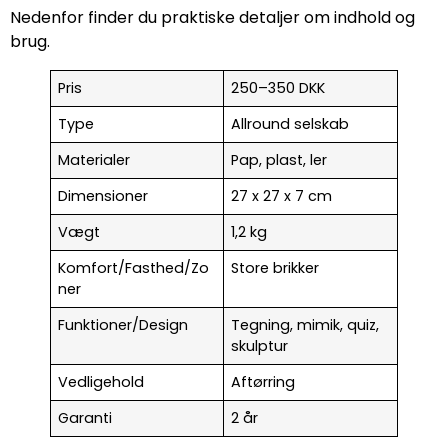
Nedenfor finder du praktiske detaljer om indhold og
brug.
Pris
250–350 DKK
Type
Allround selskab
Materialer
Pap, plast, ler
Dimensioner
27 x 27 x 7 cm
Vægt
1,2 kg
Komfort/Fasthed/Zo
Store brikker
ner
Funktioner/Design
Tegning, mimik, quiz,
skulptur
Vedligehold
Aftørring
Garanti
2 år