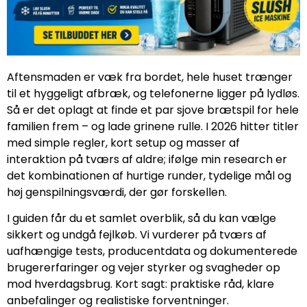
Aftensmaden er væk fra bordet, hele huset trænger
til et hyggeligt afbræk, og telefonerne ligger på lydløs.
Så er det oplagt at finde et par sjove brætspil for hele
familien frem – og lade grinene rulle. I 2026 hitter titler
med simple regler, kort setup og masser af
interaktion på tværs af aldre; ifølge min research er
det kombinationen af hurtige runder, tydelige mål og
høj genspilningsværdi, der gør forskellen.
I guiden får du et samlet overblik, så du kan vælge
sikkert og undgå fejlkøb. Vi vurderer på tværs af
uafhængige tests, producentdata og dokumenterede
brugererfaringer og vejer styrker og svagheder op
mod hverdagsbrug. Kort sagt: praktiske råd, klare
anbefalinger og realistiske forventninger.