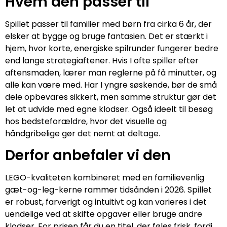
Hvem den passer til
Spillet passer til familier med børn fra cirka 6 år, der
elsker at bygge og bruge fantasien. Det er stærkt i
hjem, hvor korte, energiske spilrunder fungerer bedre
end lange strategiaftener. Hvis I ofte spiller efter
aftensmaden, lærer man reglerne på få minutter, og
alle kan være med. Har I yngre søskende, bør de små
dele opbevares sikkert, men samme struktur gør det
let at udvide med egne klodser. Også ideelt til besøg
hos bedsteforældre, hvor det visuelle og
håndgribelige gør det nemt at deltage.
Derfor anbefaler vi den
LEGO-kvaliteten kombineret med en familievenlig
gæt-og-leg-kerne rammer tidsånden i 2026. Spillet
er robust, farverigt og intuitivt og kan varieres i det
uendelige ved at skifte opgaver eller bruge andre
klodser. For prisen får du en titel, der føles frisk, fordi