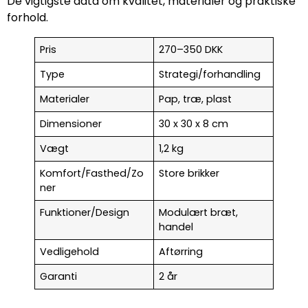
De vigtigste data om kvalitet, materialer og praktiske
forhold.
Pris
270–350 DKK
Type
Strategi/forhandling
Materialer
Pap, træ, plast
Dimensioner
30 x 30 x 8 cm
Vægt
1,2 kg
Komfort/Fasthed/Zo
Store brikker
ner
Funktioner/Design
Modulært bræt,
handel
Vedligehold
Aftørring
Garanti
2 år