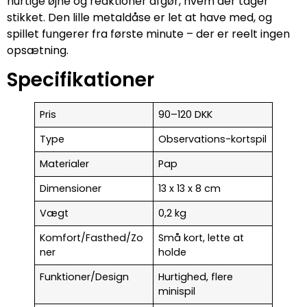
hurtige øjne og reaktioner afgør, hvem der tager
stikket. Den lille metaldåse er let at have med, og
spillet fungerer fra første minute – der er reelt ingen
opsætning.
Specifikationer
Pris
90–120 DKK
Type
Observations-kortspil
Materialer
Pap
Dimensioner
13 x 13 x 8 cm
Vægt
0,2 kg
Komfort/Fasthed/Zo
Små kort, lette at
ner
holde
Funktioner/Design
Hurtighed, flere
minispil