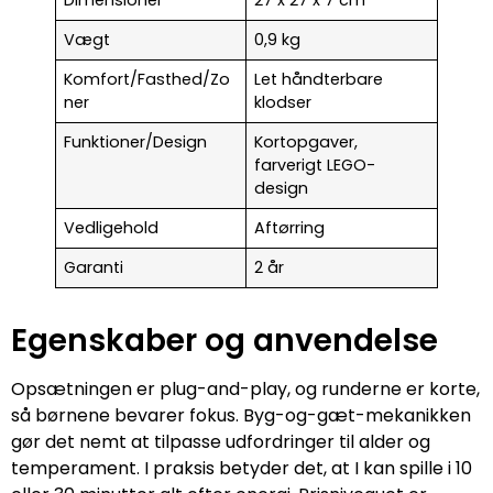
Vægt
0,9 kg
Komfort/Fasthed/Zo
Let håndterbare
ner
klodser
Funktioner/Design
Kortopgaver,
farverigt LEGO-
design
Vedligehold
Aftørring
Garanti
2 år
Egenskaber og anvendelse
Opsætningen er plug-and-play, og runderne er korte,
så børnene bevarer fokus. Byg-og-gæt-mekanikken
gør det nemt at tilpasse udfordringer til alder og
temperament. I praksis betyder det, at I kan spille i 10