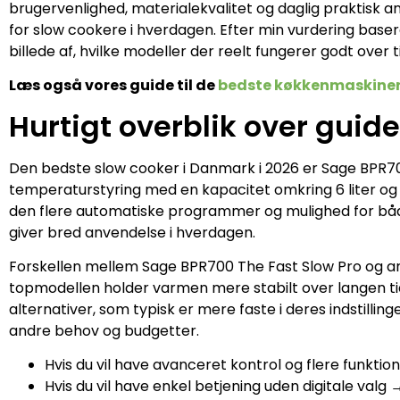
brugervenlighed, materialekvalitet og daglig praktisk a
for slow cookere i hverdagen. Efter min vurdering base
billede af, hvilke modeller der reelt fungerer godt over t
Læs også vores guide til de
bedste køkkenmaskine
Hurtigt overblik over guid
Den bedste slow cooker i Danmark i 2026 er Sage BPR70
temperaturstyring med en kapacitet omkring 6 liter og e
den flere automatiske programmer og mulighed for både 
giver bred anvendelse i hverdagen.
Forskellen mellem Sage BPR700 The Fast Slow Pro og and
topmodellen holder varmen mere stabilt over langen ti
alternativer, som typisk er mere faste i deres indstilling
andre behov og budgetter.
Hvis du vil have avanceret kontrol og flere funkt
Hvis du vil have enkel betjening uden digitale val