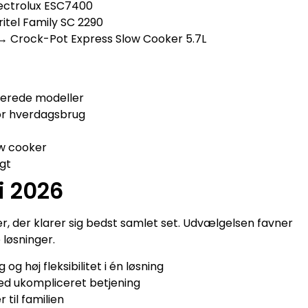
Electrolux ESC7400
Fritel Family SC 2290
 → Crock-Pot Express Slow Cooker 5.7L
cerede modeller
for hverdagsbrug
ow cooker
igt
i 2026
er, der klarer sig bedst samlet set. Udvælgelsen favner
 løsninger.
g høj fleksibilitet i én løsning
med ukompliceret betjening
 til familien