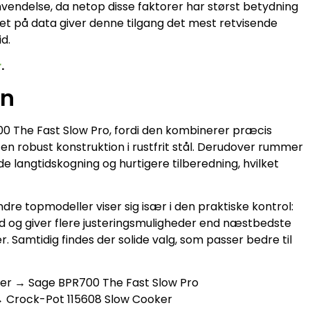
nvendelse, da netop disse faktorer har størst betydning
ret på data giver denne tilgang det mest retvisende
id.
r
.
en
0 The Fast Slow Pro, fordi den kombinerer præcis
n robust konstruktion i rustfrit stål. Derudover rummer
langtidskogning og hurtigere tilberedning, hvilket
re topmodeller viser sig især i den praktiske kontrol:
d og giver flere justeringsmuligheder end næstbedste
er. Samtidig findes der solide valg, som passer bedre til
ioner → Sage BPR700 The Fast Slow Pro
g → Crock-Pot 115608 Slow Cooker