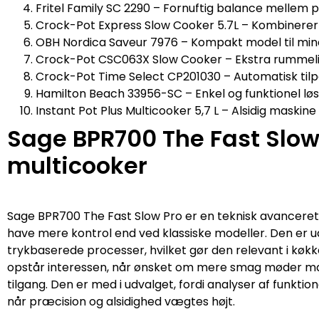
Fritel Family SC 2290 – Fornuftig balance mellem p
Crock-Pot Express Slow Cooker 5.7L – Kombinerer 
OBH Nordica Saveur 7976 – Kompakt model til min
Crock-Pot CSC063X Slow Cooker – Ekstra rummeli
Crock-Pot Time Select CP201030 – Automatisk tilpa
Hamilton Beach 33956-SC – Enkel og funktionel lø
Instant Pot Plus Multicooker 5,7 L – Alsidig maski
Sage BPR700 The Fast Slow
multicooker
Sage BPR700 The Fast Slow Pro er en teknisk avanceret 
have mere kontrol end ved klassiske modeller. Den er ud
trykbaserede processer, hvilket gør den relevant i køkk
opstår interessen, når ønsket om mere smag møder mang
tilgang. Den er med i udvalget, fordi analyser af funkt
når præcision og alsidighed vægtes højt.