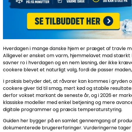
Hverdagen i mange danske hjem er præget af travle morge
Alligevel er ønsket om varm, hjemmelavet mad stærkt 
savner ro i hverdagen og en nem løsning, der ikke kr
cookere blevet et naturligt valg, fordi de passer maden
I praksis betyder det, at råvarer kan kommes i gryden
cookere giver tid til smag, mørt kød og stabile resultate
derfor vokset markant de seneste år, og i 2026 er mark
klassiske modeller med enkel betjening og mere avanc
digitale programmer og præcis temperaturstyring.
Guiden her bygger på en samlet gennemgang af produce
dokumenterede brugererfaringer. Vurderingerne tager is