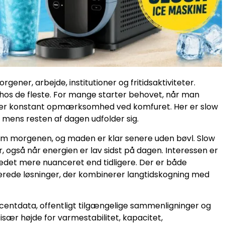
ner, arbejde, institutioner og fritidsaktiviteter.
hos de fleste. For mange starter behovet, når man
æver konstant opmærksomhed ved komfuret. Her er slow
, mens resten af dagen udfolder sig.
 om morgenen, og maden er klar senere uden bøvl. Slow
r, også når energien er lav sidst på dagen. Interessen er
edet mere nuanceret end tidligere. Der er både
erede løsninger, der kombinerer langtidskogning med
ntdata, offentligt tilgængelige sammenligninger og
ær højde for varme­stabilitet, kapacitet,