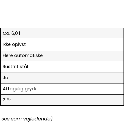
Ca. 6,0 l
Ikke oplyst
Flere automatiske
Rustfrit stål
Ja
Aftagelig gryde
2 år
al ses som vejledende)