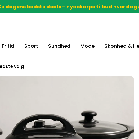
Se dagens bedste deals – nye skarpe tilbud hver dag 
Fritid
Sport
Sundhed
Mode
Skønhed & He
bedste valg