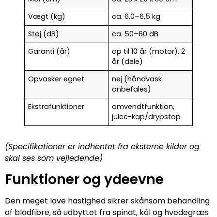
Vægt (kg)
ca. 6,0–6,5 kg
Støj (dB)
ca. 50–60 dB
Garanti (år)
op til 10 år (motor), 2
år (dele)
Opvasker egnet
nej (håndvask
anbefales)
Ekstrafunktioner
omvendtfunktion,
juice-kap/drypstop
(Specifikationer er indhentet fra eksterne kilder og
skal ses som vejledende)
Funktioner og ydeevne
Den meget lave hastighed sikrer skånsom behandling
af bladfibre, så udbyttet fra spinat, kål og hvedegræs