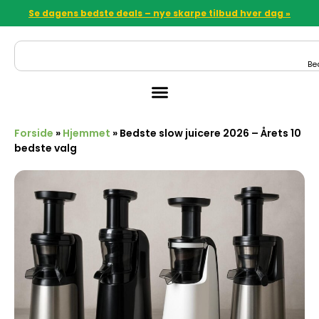
Se dagens bedste deals – nye skarpe tilbud hver dag »
Be
Forside
»
Hjemmet
»
Bedste slow juicere 2026 – Årets 10
bedste valg