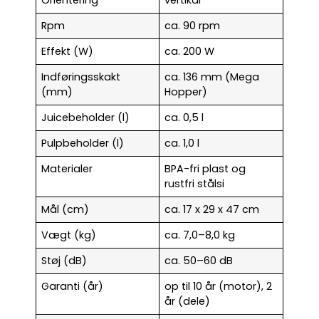
Orientering
vertikal
Rpm
ca. 90 rpm
Effekt (W)
ca. 200 W
Indføringsskakt
ca. 136 mm (Mega
(mm)
Hopper)
Juicebeholder (l)
ca. 0,5 l
Pulpbeholder (l)
ca. 1,0 l
Materialer
BPA-fri plast og
rustfri stålsi
Mål (cm)
ca. 17 x 29 x 47 cm
Vægt (kg)
ca. 7,0–8,0 kg
Støj (dB)
ca. 50–60 dB
Garanti (år)
op til 10 år (motor), 2
år (dele)