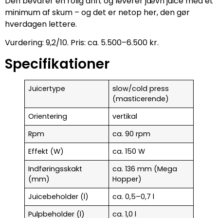
Den bevarer en rolig drift og leverer jævn juice med et
minimum af skum – og det er netop her, den gør
hverdagen lettere.
Vurdering: 9,2/10. Pris: ca. 5.500–6.500 kr.
Specifikationer
Juicertype
slow/cold press
(masticerende)
Orientering
vertikal
Rpm
ca. 90 rpm
Effekt (W)
ca. 150 W
Indføringsskakt
ca. 136 mm (Mega
(mm)
Hopper)
Juicebeholder (l)
ca. 0,5–0,7 l
Pulpbeholder (l)
ca. 1,0 l