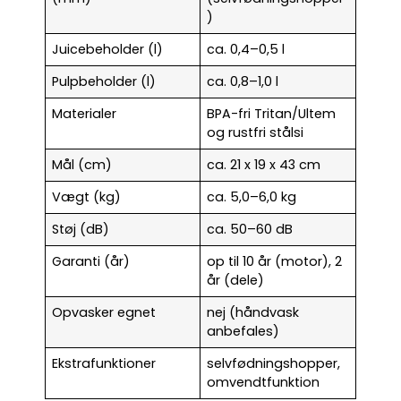
)
Juicebeholder (l)
ca. 0,4–0,5 l
Pulpbeholder (l)
ca. 0,8–1,0 l
Materialer
BPA-fri Tritan/Ultem
og rustfri stålsi
Mål (cm)
ca. 21 x 19 x 43 cm
Vægt (kg)
ca. 5,0–6,0 kg
Støj (dB)
ca. 50–60 dB
Garanti (år)
op til 10 år (motor), 2
år (dele)
Opvasker egnet
nej (håndvask
anbefales)
Ekstrafunktioner
selvfødningshopper,
omvendtfunktion