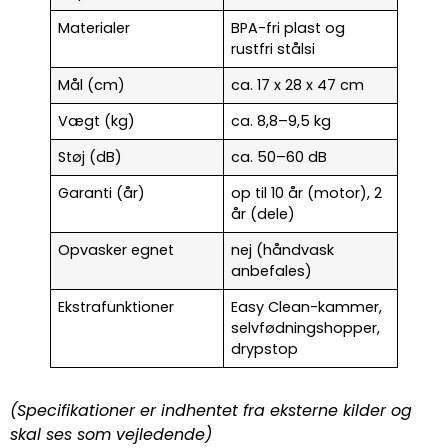
Materialer
BPA-fri plast og
rustfri stålsi
Mål (cm)
ca. 17 x 28 x 47 cm
Vægt (kg)
ca. 8,8–9,5 kg
Støj (dB)
ca. 50–60 dB
Garanti (år)
op til 10 år (motor), 2
år (dele)
Opvasker egnet
nej (håndvask
anbefales)
Ekstrafunktioner
Easy Clean-kammer,
selvfødningshopper,
drypstop
(Specifikationer er indhentet fra eksterne kilder og
skal ses som vejledende)