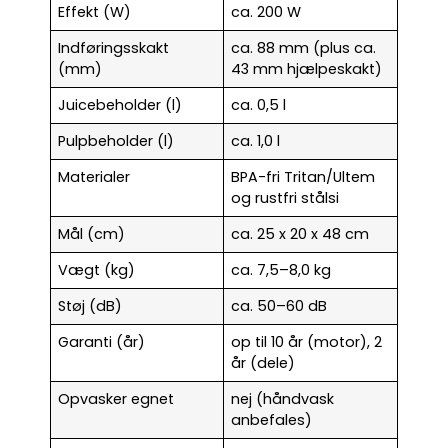
Effekt (W)
ca. 200 W
Indføringsskakt
ca. 88 mm (plus ca.
(mm)
43 mm hjælpeskakt)
Juicebeholder (l)
ca. 0,5 l
Pulpbeholder (l)
ca. 1,0 l
Materialer
BPA-fri Tritan/Ultem
og rustfri stålsi
Mål (cm)
ca. 25 x 20 x 48 cm
Vægt (kg)
ca. 7,5–8,0 kg
Støj (dB)
ca. 50–60 dB
Garanti (år)
op til 10 år (motor), 2
år (dele)
Opvasker egnet
nej (håndvask
anbefales)