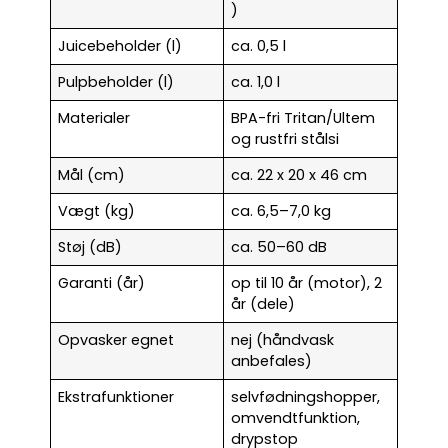
)
Juicebeholder (l)
ca. 0,5 l
Pulpbeholder (l)
ca. 1,0 l
Materialer
BPA-fri Tritan/Ultem
og rustfri stålsi
Mål (cm)
ca. 22 x 20 x 46 cm
Vægt (kg)
ca. 6,5–7,0 kg
Støj (dB)
ca. 50–60 dB
Garanti (år)
op til 10 år (motor), 2
år (dele)
Opvasker egnet
nej (håndvask
anbefales)
Ekstrafunktioner
selvfødningshopper,
omvendtfunktion,
drypstop