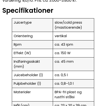
Vurdering: 9,0/10. Pris: ca. 3.000–3.800 kr.
Specifikationer
Juicertype
slow/cold press
(masticerende)
Orientering
vertikal
Rpm
ca. 43 rpm
Effekt (W)
ca. 150 W
Indføringsskakt
ca. 45 mm
(mm)
Juicebeholder (l)
ca. 0,5 l
Pulpbeholder (l)
ca. 0,8–1,0 l
Materialer
BPA-fri plast og
rustfri stålsi
Mål (cm)
ca. 23 x 20 x 39 cm