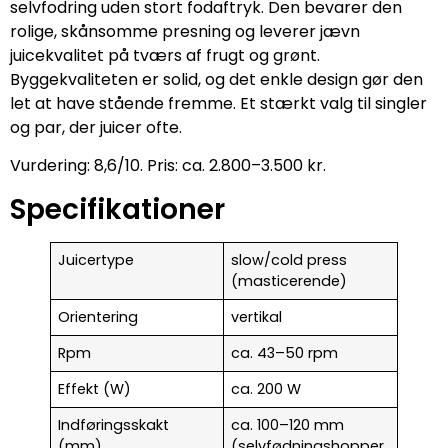
selvfodring uden stort fodaftryk. Den bevarer den
rolige, skånsomme presning og leverer jævn
juicekvalitet på tværs af frugt og grønt.
Byggekvaliteten er solid, og det enkle design gør den
let at have stående fremme. Et stærkt valg til singler
og par, der juicer ofte.
Vurdering: 8,6/10. Pris: ca. 2.800–3.500 kr.
Specifikationer
Juicertype
slow/cold press
(masticerende)
Orientering
vertikal
Rpm
ca. 43–50 rpm
Effekt (W)
ca. 200 W
Indføringsskakt
ca. 100–120 mm
(mm)
(selvfødningshopper