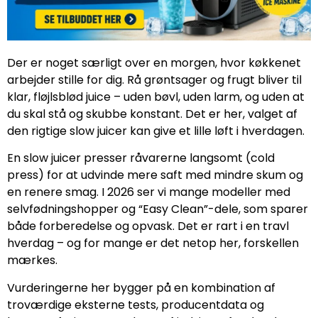
Der er noget særligt over en morgen, hvor køkkenet
arbejder stille for dig. Rå grøntsager og frugt bliver til
klar, fløjlsblød juice – uden bøvl, uden larm, og uden at
du skal stå og skubbe konstant. Det er her, valget af
den rigtige slow juicer kan give et lille løft i hverdagen.
En slow juicer presser råvarerne langsomt (cold
press) for at udvinde mere saft med mindre skum og
en renere smag. I 2026 ser vi mange modeller med
selvfødningshopper og “Easy Clean”-dele, som sparer
både forberedelse og opvask. Det er rart i en travl
hverdag – og for mange er det netop her, forskellen
mærkes.
Vurderingerne her bygger på en kombination af
troværdige eksterne tests, producentdata og