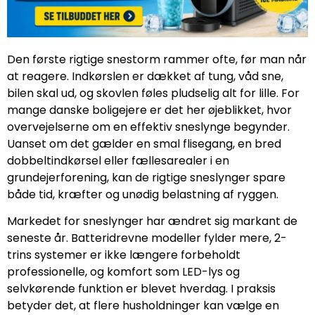
Den første rigtige snestorm rammer ofte, før man når
at reagere. Indkørslen er dækket af tung, våd sne,
bilen skal ud, og skovlen føles pludselig alt for lille. For
mange danske boligejere er det her øjeblikket, hvor
overvejelserne om en effektiv sneslynge begynder.
Uanset om det gælder en smal flisegang, en bred
dobbeltindkørsel eller fællesarealer i en
grundejerforening, kan de rigtige sneslynger spare
både tid, kræfter og unødig belastning af ryggen.
Markedet for sneslynger har ændret sig markant de
seneste år. Batteridrevne modeller fylder mere, 2-
trins systemer er ikke længere forbeholdt
professionelle, og komfort som LED-lys og
selvkørende funktion er blevet hverdag. I praksis
betyder det, at flere husholdninger kan vælge en