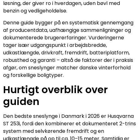
løsning, der giver ro i hverdagen, uden bøvl med
benzin og vedligeholdelse.
Denne guide bygger på en systematisk gennemgang
af producentdata, uafhængige sammenligninger og
dokumenterede brugererfaringer. Vurderingerne
tager især udgangspunkt i arbejdsbredde,
udkastlængde, drivkraft, fremdrift, batteriplatform,
robusthed og garanti – altså de faktorer der i praksis
afgør, om sneslynger matcher danske vinterforhold
og forskellige boligtyper.
Hurtigt overblik over
guiden
Den bedste sneslynge i Danmark i 2026 er Husqvarna
ST 253i, fordi den kombinerer et dokumenteret 2-trins
system med selvkørende fremdrift og en
udkastlængde på op til ca. 10–15 meter. Samtidig er