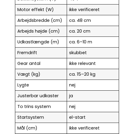
Motor effekt (W)
ikke verificeret
Arbejdsbredde (cm)
ca. 48 cm
Arbejds højde (cm)
ca. 20 cm
Udkastlængde (m)
ca. 6–10 m
Fremdrift
skubbet
Gear antal
ikke relevant
Vægt (kg)
ca. 15–20 kg
Lygte
nej
Justerbar udkaster
ja
To trins system
nej
Startsystem
el-start
Mål (cm)
ikke verificeret