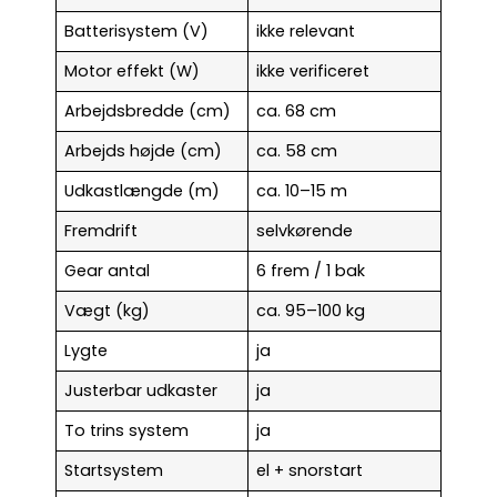
Batterisystem (V)
ikke relevant
Motor effekt (W)
ikke verificeret
Arbejdsbredde (cm)
ca. 68 cm
Arbejds højde (cm)
ca. 58 cm
Udkastlængde (m)
ca. 10–15 m
Fremdrift
selvkørende
Gear antal
6 frem / 1 bak
Vægt (kg)
ca. 95–100 kg
Lygte
ja
Justerbar udkaster
ja
To trins system
ja
Startsystem
el + snorstart