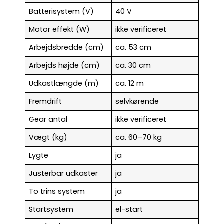
Batterisystem (V)
40 V
Motor effekt (W)
ikke verificeret
Arbejdsbredde (cm)
ca. 53 cm
Arbejds højde (cm)
ca. 30 cm
Udkastlængde (m)
ca. 12 m
Fremdrift
selvkørende
Gear antal
ikke verificeret
Vægt (kg)
ca. 60–70 kg
Lygte
ja
Justerbar udkaster
ja
To trins system
ja
Startsystem
el-start