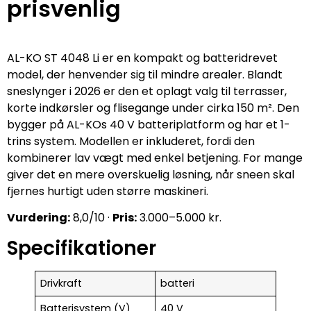
prisvenlig
AL-KO ST 4048 Li er en kompakt og batteridrevet
model, der henvender sig til mindre arealer. Blandt
sneslynger i 2026 er den et oplagt valg til terrasser,
korte indkørsler og flisegange under cirka 150 m². Den
bygger på AL-KOs 40 V batteriplatform og har et 1-
trins system. Modellen er inkluderet, fordi den
kombinerer lav vægt med enkel betjening. For mange
giver det en mere overskuelig løsning, når sneen skal
fjernes hurtigt uden større maskineri.
Vurdering:
8,0/10 ·
Pris:
3.000–5.000 kr.
Specifikationer
Drivkraft
batteri
Batterisystem (V)
40 V