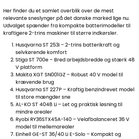
Her finder du et samlet overblik over de mest
relevante sneslynger på det danske marked lige nu.
Udvalget spænder fra kompakte batterimodeller til
kraftigere 2-trins maskiner til større indkørsler.
Husqvarna ST 253i – 2-trins batterikraft og
selvkørende komfort
Stiga ST 700e – Bred arbejdsbredde og stærk 48
V platform
Makita XGT SN001GZ – Robust 40 V model til
krævende brug
Husqvarna ST 227P – Kraftig benzindrevet model
til store mængder sne
AL-KO ST 4048 Li – Let og praktisk løsning til
mindre arealer
Ryobi RY36STX45A-140 – Velafbalanceret 36 V
model til mellemarealer
Einhell GE-ST 36/40 Li E-Solo – Kompakt og