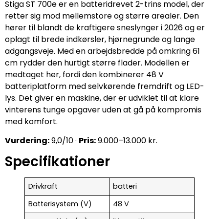
Stiga ST 700e er en batteridrevet 2-trins model, der
retter sig mod mellemstore og større arealer. Den
hører til blandt de kraftigere sneslynger i 2026 og er
oplagt til brede indkørsler, hjørnegrunde og lange
adgangsveje. Med en arbejdsbredde på omkring 61
cm rydder den hurtigt større flader. Modellen er
medtaget her, fordi den kombinerer 48 V
batteriplatform med selvkørende fremdrift og LED-
lys. Det giver en maskine, der er udviklet til at klare
vinterens tunge opgaver uden at gå på kompromis
med komfort.
Vurdering:
9,0/10 ·
Pris:
9.000–13.000 kr.
Specifikationer
Drivkraft
batteri
Batterisystem (V)
48 V