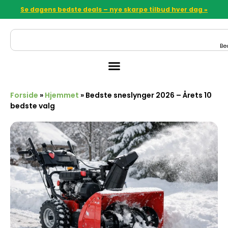
Se dagens bedste deals – nye skarpe tilbud hver dag »
Be
Forside
»
Hjemmet
»
Bedste sneslynger 2026 – Årets 10
bedste valg