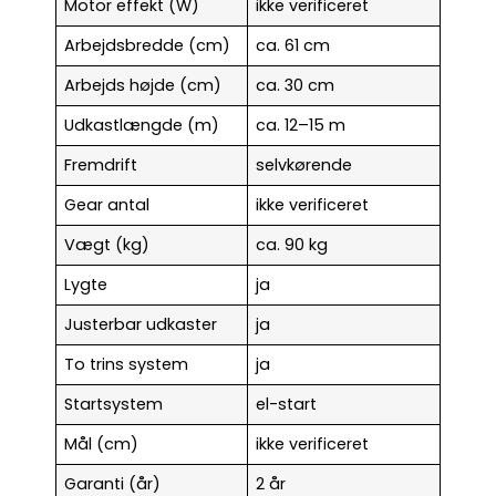
Motor effekt (W)
ikke verificeret
Arbejdsbredde (cm)
ca. 61 cm
Arbejds højde (cm)
ca. 30 cm
Udkastlængde (m)
ca. 12–15 m
Fremdrift
selvkørende
Gear antal
ikke verificeret
Vægt (kg)
ca. 90 kg
Lygte
ja
Justerbar udkaster
ja
To trins system
ja
Startsystem
el-start
Mål (cm)
ikke verificeret
Garanti (år)
2 år