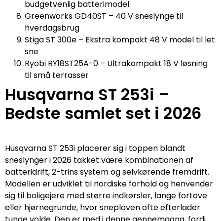
budgetvenlig batterimodel
Greenworks GD40ST – 40 V sneslynge til
hverdagsbrug
Stiga ST 300e – Ekstra kompakt 48 V model til let
sne
Ryobi RY18ST25A-0 – Ultrakompakt 18 V løsning
til små terrasser
Husqvarna ST 253i –
Bedste samlet set i 2026
Husqvarna ST 253i placerer sig i toppen blandt
sneslynger i 2026 takket være kombinationen af
batteridrift, 2-trins system og selvkørende fremdrift.
Modellen er udviklet til nordiske forhold og henvender
sig til boligejere med større indkørsler, lange fortove
eller hjørnegrunde, hvor sneploven ofte efterlader
tunge volde. Den er med i denne gennemgang, fordi