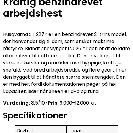
Kraftig benzindrevet
arbejdshest
Husqvarna ST 227P er en benzindrevet 2-trins model,
der henvender sig til dem, som ønsker maksimal
råstyrke. Blandt sneslynger i 2026 er den et af de klare
alternativer til batterimodeller. Den er velegnet til
store indkørsler og områder med hyppige, kraftige
snefald. Med bred arbejdsbredde og flere geartrin er
den bygget til at håndtere større snemængder. Den
er med her, fordi dokumentationen peger på høj
kapacitet, især når sneen er dyb og tung.
Vurdering:
8,5/10 ·
Pris:
9.000–12.000 kr.
Specifikationer
Drivkraft
benzin