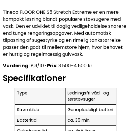
Tineco FLOOR ONE S5 Stretch Extreme er en mere
kompakt løsning blandt populære støvsugere med
vask. Den er udviklet til daglig vedligeholdelse snarere
end tunge rengøringsopgaver. Med automatisk
tilpasning af sugestyrke og en rimelig tankstørrelse
passer den godt til mellemstore hjem, hvor behovet
er hurtig og regelmæssig gulvvask.
Vurdering:
8,9/10 ·
Pris:
3.500–4.500 kr.
Specifikationer
Type
Ledningsfri våd- og
tørstøvsuger
Strømkilde
Genopladeligt batteri
Batteritid
ca. 35 min.
Opladningstid
ca. 4-5 timer