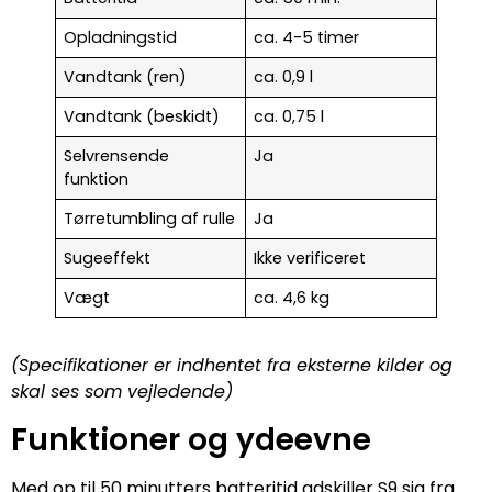
Opladningstid
ca. 4-5 timer
Vandtank (ren)
ca. 0,9 l
Vandtank (beskidt)
ca. 0,75 l
Selvrensende
Ja
funktion
Tørretumbling af rulle
Ja
Sugeeffekt
Ikke verificeret
Vægt
ca. 4,6 kg
(Specifikationer er indhentet fra eksterne kilder og
skal ses som vejledende)
Funktioner og ydeevne
Med op til 50 minutters batteritid adskiller S9 sig fra