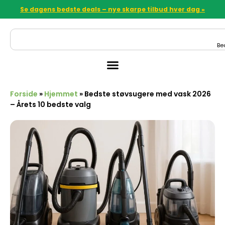
Se dagens bedste deals – nye skarpe tilbud hver dag »
Be
Forside
»
Hjemmet
»
Bedste støvsugere med vask 2026
– Årets 10 bedste valg