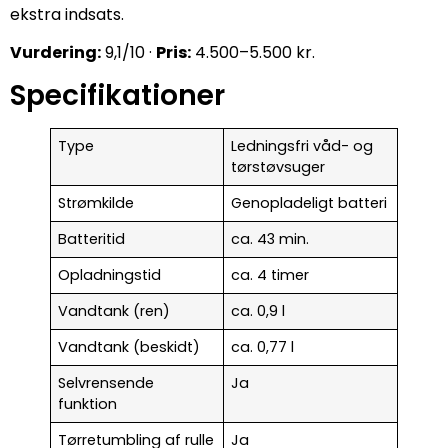
ekstra indsats.
Vurdering:
9,1/10 ·
Pris:
4.500–5.500 kr.
Specifikationer
Type
Ledningsfri våd- og
tørstøvsuger
Strømkilde
Genopladeligt batteri
Batteritid
ca. 43 min.
Opladningstid
ca. 4 timer
Vandtank (ren)
ca. 0,9 l
Vandtank (beskidt)
ca. 0,77 l
Selvrensende
Ja
funktion
Tørretumbling af rulle
Ja