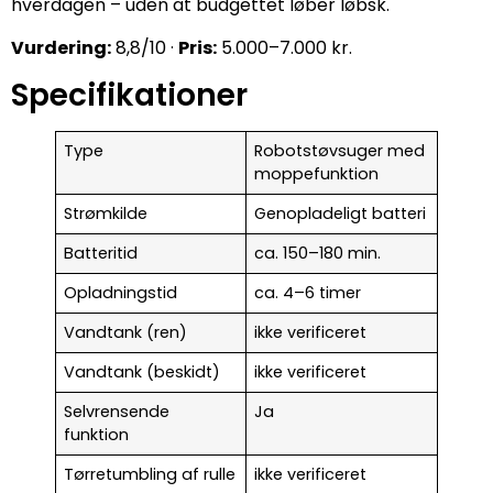
hverdagen – uden at budgettet løber løbsk.
Vurdering:
8,8/10 ·
Pris:
5.000–7.000 kr.
Specifikationer
Type
Robotstøvsuger med
moppefunktion
Strømkilde
Genopladeligt batteri
Batteritid
ca. 150–180 min.
Opladningstid
ca. 4–6 timer
Vandtank (ren)
ikke verificeret
Vandtank (beskidt)
ikke verificeret
Selvrensende
Ja
funktion
Tørretumbling af rulle
ikke verificeret