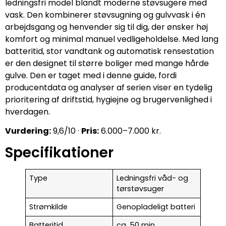
ledningsfri model blandt moderne støvsugere med
vask. Den kombinerer støvsugning og gulvvask i én
arbejdsgang og henvender sig til dig, der ønsker høj
komfort og minimal manuel vedligeholdelse. Med lang
batteritid, stor vandtank og automatisk rensestation
er den designet til større boliger med mange hårde
gulve. Den er taget med i denne guide, fordi
producentdata og analyser af serien viser en tydelig
prioritering af driftstid, hygiejne og brugervenlighed i
hverdagen.
Vurdering:
9,6/10 ·
Pris:
6.000–7.000 kr.
Specifikationer
Type
Ledningsfri våd- og
tørstøvsuger
Strømkilde
Genopladeligt batteri
Batteritid
ca. 50 min.