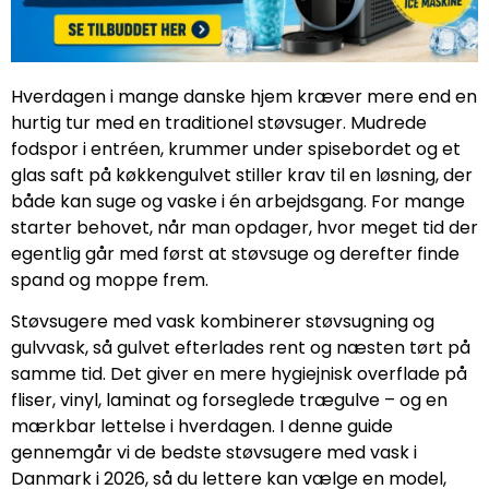
Hverdagen i mange danske hjem kræver mere end en
hurtig tur med en traditionel støvsuger. Mudrede
fodspor i entréen, krummer under spisebordet og et
glas saft på køkkengulvet stiller krav til en løsning, der
både kan suge og vaske i én arbejdsgang. For mange
starter behovet, når man opdager, hvor meget tid der
egentlig går med først at støvsuge og derefter finde
spand og moppe frem.
Støvsugere med vask kombinerer støvsugning og
gulvvask, så gulvet efterlades rent og næsten tørt på
samme tid. Det giver en mere hygiejnisk overflade på
fliser, vinyl, laminat og forseglede trægulve – og en
mærkbar lettelse i hverdagen. I denne guide
gennemgår vi de bedste støvsugere med vask i
Danmark i 2026, så du lettere kan vælge en model,